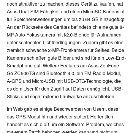
noch attraktiver zu machen, dieses Gerät zu kaufen, hat
Asus Dual-SIM-Fähigkeit und einen MicroSD-Kartenslot
für Speichererweiterungen um bis zu 64 GB hinzugefügt.
An der Rückseite des Gerätes befindet sich eine gute 8-
MP-Auto-Fokuskamera mit f/2.0-Blende für Aufnahmen
unter schlechten Lichtbedingungen. Zudem gibt es eine
ziemlich schwache 2-MP-Frontkamera für Selfies. Beide
Kameras schießen gute Bilder und sind für ein Low-End-
Smartphone gut. Weitere Features am Asus ZenFone
Go ZC500TG sind Bluetooth 4.0, ein FM-Radio-Modul,
A-GPS und Micro-USB mit USB-OTG-Technologie, die
es dem User für den Zugriff auf Daten ermöglicht, USB-
Sticks und sogar externe Laufwerke anzuschließen.
Im Web gab es einige Beschwerden von Usern, dass
das GPS-Modul hin und wieder stottert. Hoffentlich
handelt es sich bloß um ein Software-Problem, welches
mit einem Patch behoben werden kann und nicht um