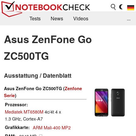
Tests
News
Videos
...
Benchmarks & Tech
Externe Tests
Asus ZenFone Go
Kaufberatung
Deals
Suche
Jobs
ZC500TG
Forum
Ausstattung / Datenblatt
Asus ZenFone Go ZC500TG (
Zenfone
Serie
)
Prozessor
Mediatek MT6580M
4c/4t 4 x
1.3 GHz, Cortex-A7
Grafikkarte
ARM Mali-400 MP2