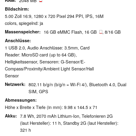
RAM
2048 MB
Bildschirm
5.00 Zoll 16:9, 1280 x 720 Pixel 294 PPI, IPS, 16M
colors, spiegelnd: ja
Massenspeicher
16 GB eMMC Flash, 16 GB
, 8/16 GB
Anschlüsse
1 USB 2.0, Audio Anschlüsse: 3.5mm, Card
Reader: MicroSD card (up to 64 GB),
Helligkeitssensor, Sensoren: G-Sensor/E-
Compass/Proximity/Ambient Light Sensor/Hall
Sensor
Netzwerk
802.11 b/g/n (b/g/n = Wi-Fi 4/), Bluetooth 4.0, Dual
SIM, GPS
Abmessungen
Höhe x Breite x Tiefe (in mm): 9.98 x 144.5 x 71
Akku
7.8 Wh, 2070 mAh Lithium-Ion, Telefonieren 2G
(laut Hersteller): 11 h, Standby 2G (laut Hersteller):
321 h