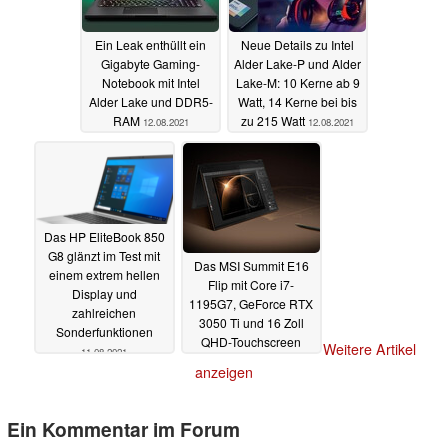
Ein Leak enthüllt ein
Neue Details zu Intel
Gigabyte Gaming-
Alder Lake-P und Alder
Notebook mit Intel
Lake-M: 10 Kerne ab 9
Alder Lake und DDR5-
Watt, 14 Kerne bei bis
RAM
zu 215 Watt
12.08.2021
12.08.2021
Das HP EliteBook 850
G8 glänzt im Test mit
Das MSI Summit E16
einem extrem hellen
Flip mit Core i7-
Display und
1195G7, GeForce RTX
zahlreichen
3050 Ti und 16 Zoll
Sonderfunktionen
QHD-Touchscreen
Weitere Artikel
11.08.2021
gibts bald zu kaufen
anzeigen
10.08.2021
Ein Kommentar im Forum