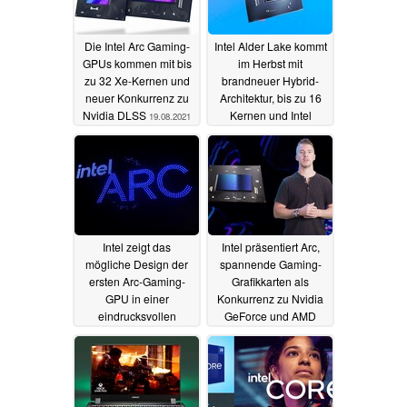
Die Intel Arc Gaming-
Intel Alder Lake kommt
GPUs kommen mit bis
im Herbst mit
zu 32 Xe-Kernen und
brandneuer Hybrid-
neuer Konkurrenz zu
Architektur, bis zu 16
Nvidia DLSS
Kernen und Intel
19.08.2021
Thread Director
19.08.2021
Intel zeigt das
Intel präsentiert Arc,
mögliche Design der
spannende Gaming-
ersten Arc-Gaming-
Grafikkarten als
GPU in einer
Konkurrenz zu Nvidia
eindrucksvollen
GeForce und AMD
Drohnen-Show
Radeon
16.08.2021
17.08.2021