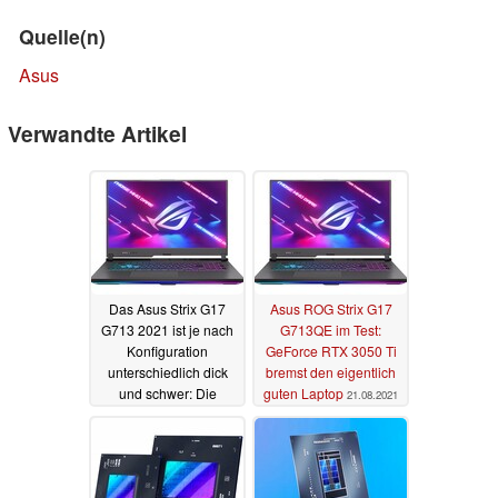
Quelle(n)
Asus
Verwandte Artikel
Das Asus Strix G17
Asus ROG Strix G17
G713 2021 ist je nach
G713QE im Test:
Konfiguration
GeForce RTX 3050 Ti
unterschiedlich dick
bremst den eigentlich
und schwer: Die
guten Laptop
21.08.2021
Konfigurationen im
Überblick
24.08.2021