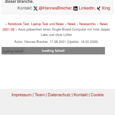
dieser Branche.
Kontakt:
@HannesBrecher
,
LinkedIn
,
Xing
>
Notebook Test, Laptop Test und News
>
News
>
Newsarchiv
>
News
2021-08
> Asus präsentiert einen Single-Board-Computer mit Intel Jasper
Lake und ohne Lüfter
Autor: Hannes Brecher, 17.08.2021 (Update: 18.02.2026)
loading failed!
loading failed!
Impressum
|
Team
|
Datenschutz
|
Kontakt
|
Cookie
Einstellungen
| 06.08.2026 16:39
* Beim Kauf über einen Affiliate-Link kann Notebookcheck eine Vergütung
erhalten. Vielen Dank für Ihre Unterstützung!.