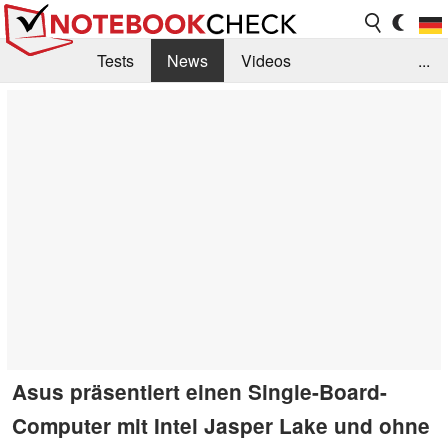
Tests
News
Videos
...
Benchmarks & Tech
Externe Tests
Kaufberatung
Deals
Suche
Jobs
Forum
Asus präsentiert einen Single-Board-
Computer mit Intel Jasper Lake und ohne