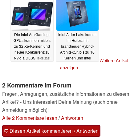
Die Intel Arc Gaming-
Intel Alder Lake kommt
GPUs kommen mit bis
im Herbst mit
zu 32 Xe-Kernen und
brandneuer Hybrid-
neuer Konkurrenz zu
Architektur, bis zu 16
Nvidia DLSS
Kernen und Intel
19.08.2021
Weitere Artikel
Thread Director
anzeigen
19.08.2021
2 Kommentare im Forum
Fragen, Anregungen, zusätzliche Informationen zu diesem
Artikel? - Uns interessiert Deine Meinung (auch ohne
Anmeldung möglich)!
Alle 2 Kommentare lesen
/
Antworten
Diesen Artikel kommentieren / Antworten