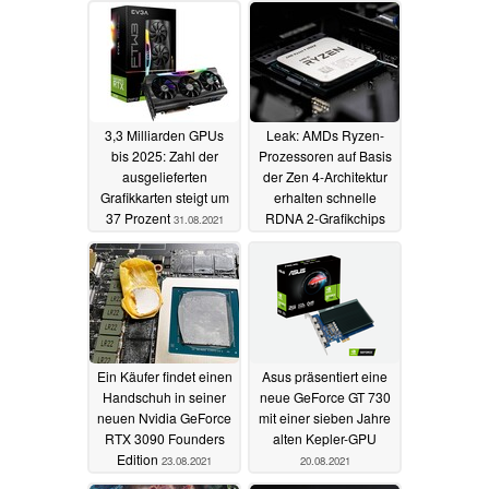
3,3 Milliarden GPUs
Leak: AMDs Ryzen-
bis 2025: Zahl der
Prozessoren auf Basis
ausgelieferten
der Zen 4-Architektur
Grafikkarten steigt um
erhalten schnelle
37 Prozent
RDNA 2-Grafikchips
31.08.2021
23.08.2021
Ein Käufer findet einen
Asus präsentiert eine
Handschuh in seiner
neue GeForce GT 730
neuen Nvidia GeForce
mit einer sieben Jahre
RTX 3090 Founders
alten Kepler-GPU
Edition
23.08.2021
20.08.2021