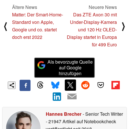
Ältere News
Neuere News
Matter: Der Smart-Home-
Das ZTE Axon 30 mit
Standard von Apple,
Under-Display-Kamera
⟨
⟩
Google und co. startet
und 120 Hz OLED-
doch erst 2022
Display startet in Europa
für 499 Euro
Als bevorzugte Quelle
auf Google
hinzufügen
Hannes Brecher
- Senior Tech Writer
- 21947 Artikel auf Notebookcheck
veröffentlicht
seit 2018