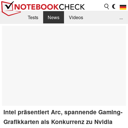
Tests
News
Videos
...
Benchmarks & Tech
Externe Tests
Kaufberatung
Deals
Suche
Jobs
Forum
Intel präsentiert Arc, spannende Gaming-
Grafikkarten als Konkurrenz zu Nvidia