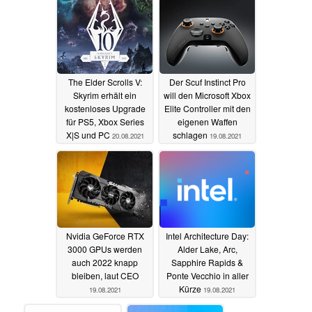
The Elder Scrolls V:
Der Scuf Instinct Pro
Skyrim erhält ein
will den Microsoft Xbox
kostenloses Upgrade
Elite Controller mit den
für PS5, Xbox Series
eigenen Waffen
X|S und PC
schlagen
20.08.2021
19.08.2021
Nvidia GeForce RTX
Intel Architecture Day:
3000 GPUs werden
Alder Lake, Arc,
auch 2022 knapp
Sapphire Rapids &
bleiben, laut CEO
Ponte Vecchio in aller
Kürze
19.08.2021
19.08.2021