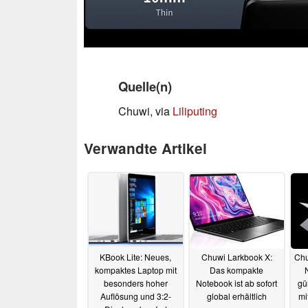
Quelle(n)
Chuwi, via
Liliputing
Verwandte Artikel
KBook Lite: Neues,
Chuwi Larkbook X:
Chu
kompaktes Laptop mit
Das kompakte
besonders hoher
Notebook ist ab sofort
gü
Auflösung und 3:2-
global erhältlich
mi