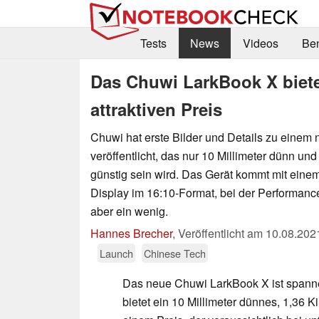
Tests
News
Videos
Be
Das Chuwi LarkBook X biet
attraktiven Preis
Chuwi hat erste Bilder und Details zu einem
veröffentlicht, das nur 10 Millimeter dünn und
günstig sein wird. Das Gerät kommt mit ein
Display im 16:10-Format, bei der Performance
aber ein wenig.
Hannes Brecher
,
Veröffentlicht am
10.08.202
Launch
Chinese Tech
Das neue Chuwi LarkBook X ist spann
bietet ein 10 Millimeter dünnes, 1,36 