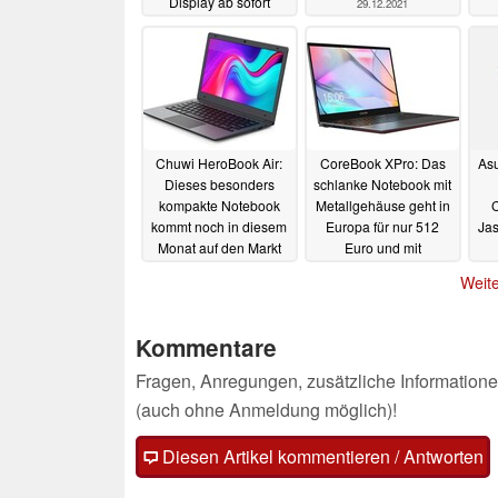
Display ab sofort
29.12.2021
erhältlich
06.03.2022
Chuwi HeroBook Air:
CoreBook XPro: Das
Asu
Dieses besonders
schlanke Notebook mit
kompakte Notebook
Metallgehäuse geht in
C
kommt noch in diesem
Europa für nur 512
Ja
Monat auf den Markt
Euro und mit
kostenfreier Tasche an
01.09.2021
Weite
den Start
20.08.2021
Kommentare
Fragen, Anregungen, zusätzliche Informatione
(auch ohne Anmeldung möglich)!
Diesen Artikel kommentieren / Antworten