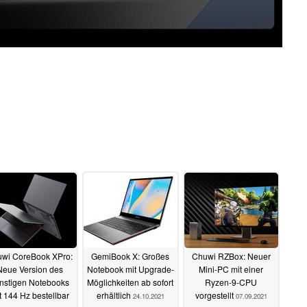
wi CoreBook XPro:
GemiBook X: Großes
Chuwi RZBox: Neuer
Neue Version des
Notebook mit Upgrade-
Mini-PC mit einer
nstigen Notebooks
Möglichkeiten ab sofort
Ryzen-9-CPU
t 144 Hz bestellbar
erhältlich
vorgestellt
24.10.2021
07.09.2021