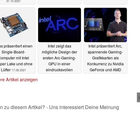
31.10.2021
s präsentiert einen
Intel zeigt das
Intel präsentiert Arc,
Single-Board-
mögliche Design der
spannende Gaming-
omputer mit Intel
ersten Arc-Gaming-
Grafikkarten als
sper Lake und ohne
GPU in einer
Konkurrenz zu Nvidia
Lüfter
eindrucksvollen
GeForce und AMD
17.08.2021
Drohnen-Show
Radeon
16.08.2021
re Artikel anzeigen
17.08.2021
n zu diesem Artikel? - Uns interessiert Deine Meinung