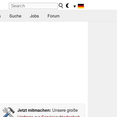
▼
s
Suche
Jobs
Forum
Jetzt mitmachen:
Unsere große
Umfrage zur Servicezufriedenheit