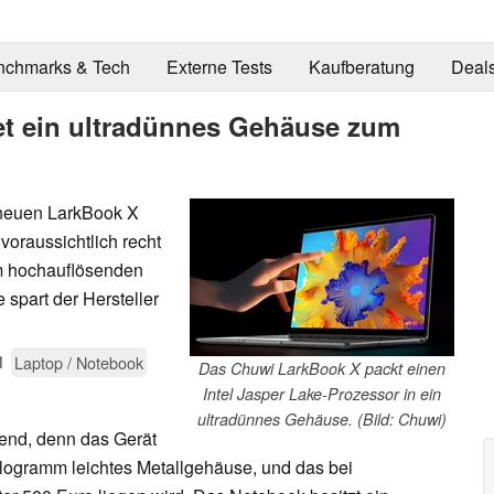
nchmarks & Tech
Externe Tests
Kaufberatung
Deal
et ein ultradünnes Gehäuse zum
 neuen LarkBook X
 voraussichtlich recht
em hochauflösenden
 spart der Hersteller
1
Laptop / Notebook
Das Chuwi LarkBook X packt einen
Intel Jasper Lake-Prozessor in ein
ultradünnes Gehäuse. (Bild: Chuwi)
end, denn das Gerät
Kilogramm leichtes Metallgehäuse, und das bei