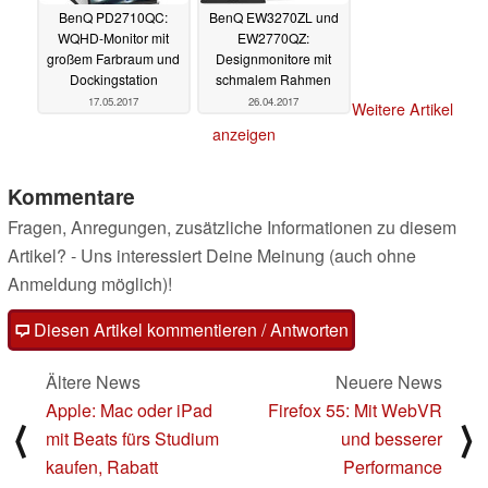
BenQ PD2710QC:
BenQ EW3270ZL und
WQHD-Monitor mit
EW2770QZ:
großem Farbraum und
Designmonitore mit
Dockingstation
schmalem Rahmen
17.05.2017
26.04.2017
Weitere Artikel
anzeigen
Kommentare
Fragen, Anregungen, zusätzliche Informationen zu diesem
Artikel? - Uns interessiert Deine Meinung (auch ohne
Anmeldung möglich)!
Diesen Artikel kommentieren / Antworten
Ältere News
Neuere News
Apple: Mac oder iPad
Firefox 55: Mit WebVR
⟨
⟩
mit Beats fürs Studium
und besserer
kaufen, Rabatt
Performance