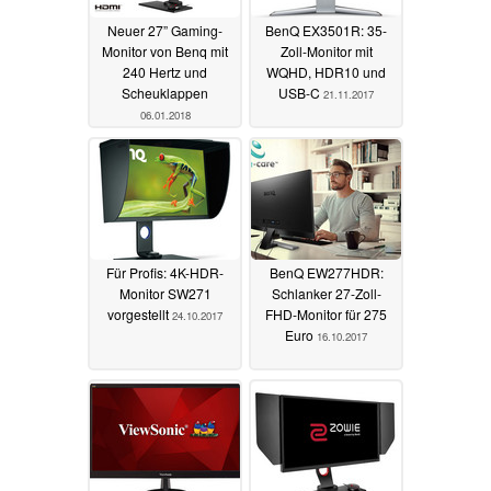
Neuer 27” Gaming-
BenQ EX3501R: 35-
Monitor von Benq mit
Zoll-Monitor mit
240 Hertz und
WQHD, HDR10 und
Scheuklappen
USB-C
21.11.2017
06.01.2018
Für Profis: 4K-HDR-
BenQ EW277HDR:
Monitor SW271
Schlanker 27-Zoll-
vorgestellt
FHD-Monitor für 275
24.10.2017
Euro
16.10.2017