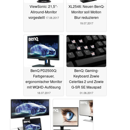
ViewSonic: 21,5″-
XL2546: Neuen BenQ-
Allround-Monitor
Monitor soll Motion
vorgestellt
Blur reduzieren
17.08.2017
19.07.2017
BenQ PD2500Q:
BenQ: Gaming-
Farbgenauer,
Keyboard Zowie
ergonomischer Monitor
Celeritas 2 und Zowie
mit WQHD-Auflösung
G-SR SE Mauspad
18.07.2017
01.06.2017