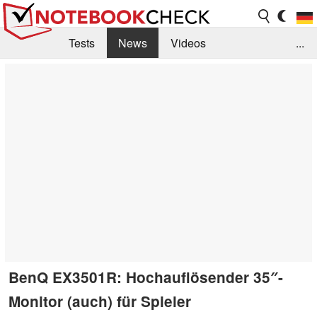
Tests
News
Videos
...
Benchmarks & Tech
Externe Tests
Kaufberatung
Deals
Suche
Jobs
Forum
BenQ EX3501R: Hochauflösender 35″-
Monitor (auch) für Spieler