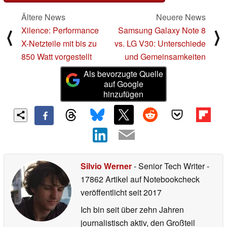
Ältere News
Neuere News
Xilence: Performance
Samsung Galaxy Note 8
⟨
⟩
X-Netzteile mit bis zu
vs. LG V30: Unterschiede
850 Watt vorgestellt
und Gemeinsamkeiten
Als bevorzugte Quelle
auf Google
hinzufügen
Silvio Werner
- Senior Tech Writer
-
17862 Artikel auf Notebookcheck
veröffentlicht
seit 2017
Ich bin seit über zehn Jahren
journalistisch aktiv, den Großteil