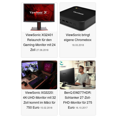
ViewSonic XG2401
ViewSonic bringt
Relaunch für den
eigene Chromebox
Gaming-Monitor mit 24
18.03.2018
Zoll
27.06.2018
ViewSonic XG3220:
BenQ EW277HDR:
4K-UHD-Monitor mit 32
Schlanker 27-Zoll-
Zoll kommt im März für
FHD-Monitor für 275
750 Euro
Euro
15.02.2018
16.10.2017