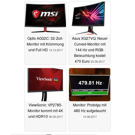
Optix AG32C: 32-Zoll-
Asus XG27VQ: Neuer
Monitor mit Krümmung
Curved-Monitor mit
und Full HD
144 Hz und RGB-
13.10.2017
Beleuchtung kostet
470 Euro
20.09.2017
ViewSonic: VP2785-
Monitor: Prototyp mit
Monitor kommt mit 4K
480 Hz aufgetaucht
und HDR10
06.09.2017
14.08.2017