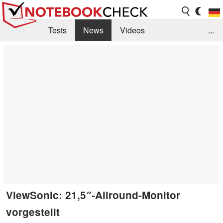
Tests
News
Videos
...
Benchmarks & Tech
Externe Tests
Kaufberatung
Deals
Suche
Jobs
Forum
ViewSonic: 21,5″-Allround-Monitor
vorgestellt