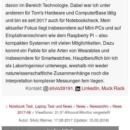
davon im Bereich Technologie. Dabei war ich unter
anderem für Tom's Hardware und ComputerBase tätig
und bin es seit 2017 auch für Notebookcheck. Mein
aktueller Fokus liegt insbesondere auf Mini-PCs und auf
Einplatinenrechnern wie dem Raspberry Pi – also
kompakten Systemen mit vielen Möglichkeiten. Dazu
kommt ein Faible für alle Arten von Wearables und
insbesondere für Smartwatches. Hauptberuflich bin ich
als Laboringenieur unterwegs, weshalb mir weder
naturwissenschaftliche Zusammenhänge noch die
Interpretation komplexer Messungen fern liegen.
Kontakt:
silvio39191
,
LinkedIn
,
Muck Rack
>
Notebook Test, Laptop Test und News
>
News
>
Newsarchiv
>
News
2017-08
> ViewSonic: 21,5″-Allround-Monitor vorgestellt
Autor: Silvio Werner, 17.08.2017 (Update: 15.05.2018)