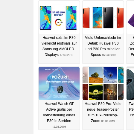
Huawei setzt im P30
Viele Unterschiede im
vielleicht erstmals auf
Detail: Huawei P30
Zo
Samsung AMOLED-
und P30 Pro mit allen
Re
Displays
Specs
P
17.03.2019
15.03.2019
Huawei Watch GT
Huawei P30 Pro: Viele
Zwe
Active gratis bei
neue Teaser-Poster
P3
Vorbestellung eines
zum 10x-Periskop-
Ph
P30 in Serbien
Zoom
08.03.2019
12.03.2019