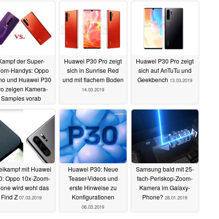
Kampf der Super-
Huawei P30 Pro zeigt
Huawei P30 Pro zeigt
om-Handys: Oppo
sich in Sunrise Red
sich auf AnTuTu und
no und Huawei P30
und mit flachem Boden
Geekbench
13.03.2019
ro zeigen Kamera-
14.03.2019
Samples vorab
14.03.2019
ikampf mit Huawei
Huawei P30: Neue
Samsung bald mit 25-
0: Oppo 10x-Zoom-
Teaser-Videos und
fach-Periskop-Zoom-
one wird wohl das
erste Hinweise zu
Kamera im Galaxy-
Find Z
Konfigurationen
Phone?
07.03.2019
28.01.2019
06.03.2019