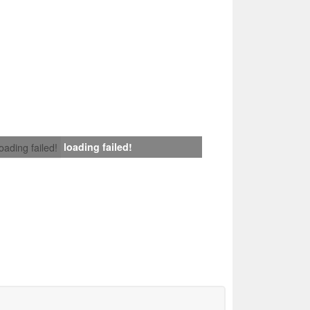
loading failed!
loading failed!