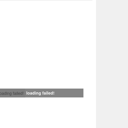
loading failed!
loading failed!