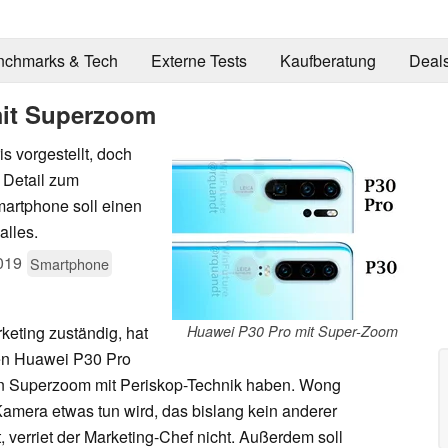
nchmarks & Tech
Externe Tests
Kaufberatung
Deal
mit Superzoom
s vorgestellt, doch
s Detail zum
artphone soll einen
alles.
019
Smartphone
eting zuständig, hat
Huawei P30 Pro mit Super-Zoom
en Huawei P30 Pro
en Superzoom mit Periskop-Technik haben. Wong
 Kamera etwas tun wird, das bislang kein anderer
, verriet der Marketing-Chef nicht. Außerdem soll