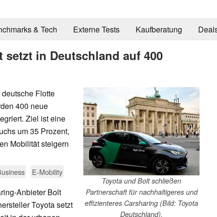
nchmarks & Tech
Externe Tests
Kaufberatung
Deal
t setzt in Deutschland auf 400
e deutsche Flotte
erden 400 neue
riert. Ziel ist eine
auchs um 35 Prozent,
en Mobilität steigern
Business
E-Mobility
Toyota und Bolt schließen
ing-Anbieter Bolt
Partnerschaft für nachhaltigeres und
effizienteres Carsharing (Bild: Toyota
rsteller Toyota setzt
Deutschland).