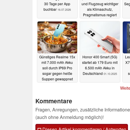
30 Tage per App
und Flugzeug wichtiger
Seg
buchbar
als Klimaschutz,
16.07.2026
Pragmatismus regiert
23.11.2025
Günstiges Realme 15x
Honor 400 Smart (5G)
Lea
mit 7.000 mAh Akku
startet ab 179 Euro mit
X7
soll durch IP69 Pro
6.500 mAh Akku in
sogar gegen heiße
Deutschland
s
01.10.2025
Suppen gewappnet
sein
01.10.2025
Weite
Kommentare
Fragen, Anregungen, zusätzliche Informatione
(auch ohne Anmeldung möglich)!
Diesen Artikel kommentieren / Antworten