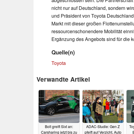
abgeschlossen sein. Die Partnerschaft
nicht nur auf Deutschland, sondern wi
und Präsident von Toyota Deutschland, 
Markt mit dieser großen Flottenumstellun
ressourcenschonendere Mobilität einn
Ergänzung des Angebots sind für die 
Quelle(n)
Toyota
Verwandte Artikel
Bolt greift Sixt an:
ADAC-Studie: Gen Z
To
Carsharing jetzt bis zu
pfeift auf Verzicht, Auto