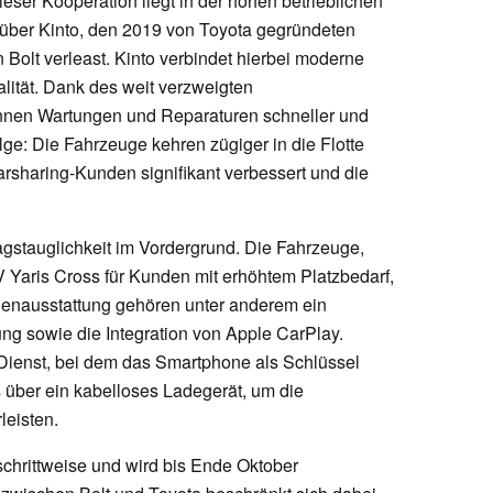
dieser Kooperation liegt in der hohen betrieblichen
n über Kinto, den 2019 von Toyota gegründeten
n Bolt verleast. Kinto verbindet hierbei moderne
lität. Dank des weit verzweigten
önnen Wartungen und Reparaturen schneller und
lge: Die Fahrzeuge kehren zügiger in die Flotte
Carsharing-Kunden signifikant verbessert und die
agstauglichkeit im Vordergrund. Die Fahrzeuge,
 Yaris Cross für Kunden mit erhöhtem Platzbedarf,
rienausstattung gehören unter anderem ein
ng sowie die Integration von Apple CarPlay.
Dienst, bei dem das Smartphone als Schlüssel
s über ein kabelloses Ladegerät, um die
leisten.
schrittweise und wird bis Ende Oktober