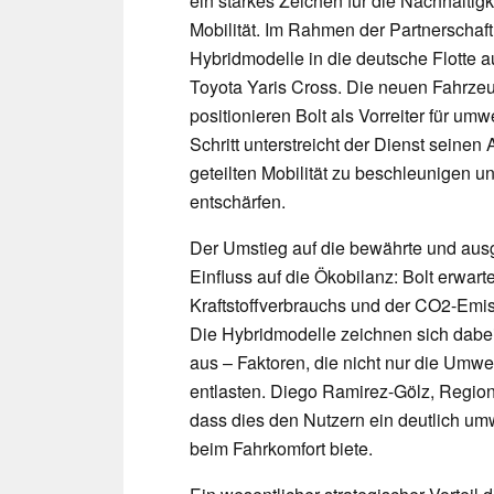
ein starkes Zeichen für die Nachhaltigk
Mobilität. Im Rahmen der Partnerscha
Hybridmodelle in die deutsche Flotte 
Toyota Yaris Cross. Die neuen Fahrzeug
positionieren Bolt als Vorreiter für um
Schritt unterstreicht der Dienst sein
geteilten Mobilität zu beschleunigen u
entschärfen.
Der Umstieg auf die bewährte und ausg
Einfluss auf die Ökobilanz: Bolt erwar
Kraftstoffverbrauchs und der CO2-Emis
Die Hybridmodelle zeichnen sich dabei
aus – Faktoren, die nicht nur die Umwe
entlasten. Diego Ramirez-Gölz, Region
dass dies den Nutzern ein deutlich um
beim Fahrkomfort biete.