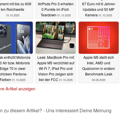
ment mit bis zu 609
AirPods Pro 3 erhalten
67 Euro mit 6 Jahren
km Reichweite
0 Punkte im iFixit-
Updates und 50 MP
Teardown
Kamera
15.10.2025
01.10.2025
01.10.2025
k enthüllt Motorola
Leak: MacBook Pro mit
Apple M5 stellt sich
0 Air bzw. Motorola
Apple M5 verzichtet auf
Intel, AMD und
Edge 70 in zwei
Wi-Fi 7, iPad Pro und
Qualcomm in erstem
chicken Pantone-
Vision Pro zeigen sich
Benchmark-Leak
Farben
bei der FCC
01.10.2025
01.10.2025
30.09.2025
re Artikel anzeigen
n zu diesem Artikel? - Uns interessiert Deine Meinung