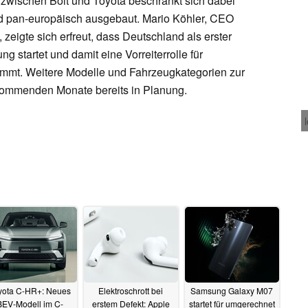
 zwischen Bolt und Toyota beschränkt sich dabei
rd pan-europäisch ausgebaut. Mario Köhler, CEO
zeigte sich erfreut, dass Deutschland als erster
g startet und damit eine Vorreiterrolle für
immt. Weitere Modelle und Fahrzeugkategorien zur
kommenden Monate bereits in Planung.
yota C-HR+: Neues
Elektroschrott bei
Samsung Galaxy M07
BEV-Modell im C-
erstem Defekt: Apple
startet für umgerechnet