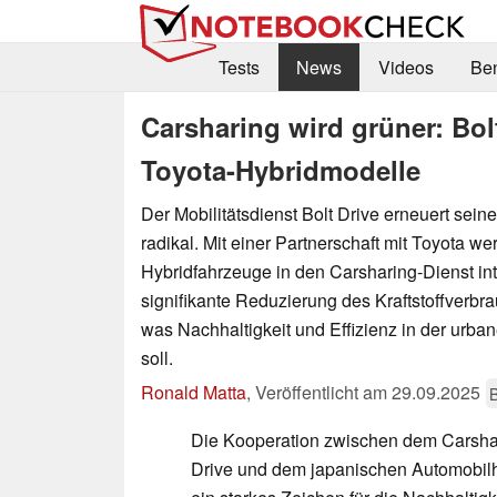
Tests
News
Videos
Be
Carsharing wird grüner: Bol
Toyota-Hybridmodelle
Der Mobilitätsdienst Bolt Drive erneuert sein
radikal. Mit einer Partnerschaft mit Toyota w
Hybridfahrzeuge in den Carsharing-Dienst integ
signifikante Reduzierung des Kraftstoffverbr
was Nachhaltigkeit und Effizienz in der urban
soll.
Ronald Matta
,
Veröffentlicht am
29.09.2025
Die Kooperation zwischen dem Carshar
Drive und dem japanischen Automobilhe