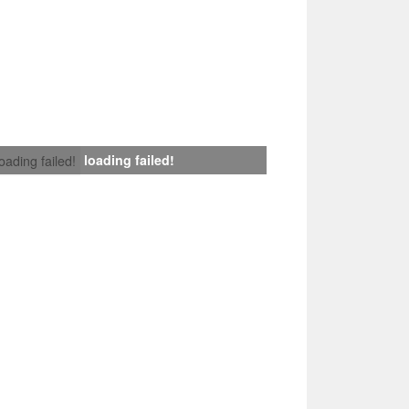
loading failed!
loading failed!