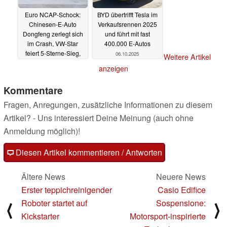
Euro NCAP-Schock:
BYD übertrifft Tesla im
Chinesen-E-Auto
Verkaufsrennen 2025
Dongfeng zerlegt sich
und führt mit fast
im Crash, VW-Star
400.000 E-Autos
feiert 5-Sterne-Sieg,
06.10.2025
Weitere Artikel
ein VW-Bestseller
anzeigen
kassiert nur 3 Sterne
20.10.2025
Kommentare
Fragen, Anregungen, zusätzliche Informationen zu diesem
Artikel? - Uns interessiert Deine Meinung (auch ohne
Anmeldung möglich)!
Diesen Artikel kommentieren / Antworten
Ältere News
Neuere News
Erster teppichreinigender
Casio Edifice
Roboter startet auf
Sospensione:
⟨
⟩
Kickstarter
Motorsport-inspirierte