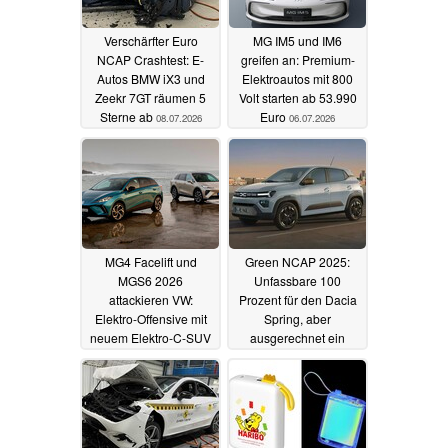
Verschärfter Euro
MG IM5 und IM6
NCAP Crashtest: E-
greifen an: Premium-
Autos BMW iX3 und
Elektroautos mit 800
Zeekr 7GT räumen 5
Volt starten ab 53.990
Sterne ab
Euro
08.07.2026
06.07.2026
MG4 Facelift und
Green NCAP 2025:
MGS6 2026
Unfassbare 100
attackieren VW:
Prozent für den Dacia
Elektro-Offensive mit
Spring, aber
neuem Elektro-C-SUV
ausgerechnet ein
und massivem
Benziner sorgt für
Reichweiten-Upgrade
Staunen
02.02.2026
16.03.2026