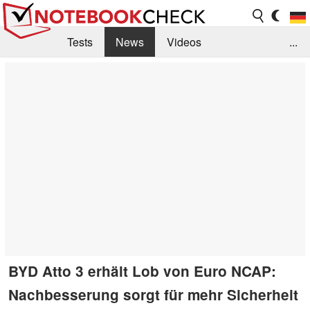
Tests
News
Videos
...
Benchmarks & Tech
Externe Tests
Kaufberatung
Deals
Suche
Jobs
Forum
BYD Atto 3 erhält Lob von Euro NCAP:
Nachbesserung sorgt für mehr Sicherheit