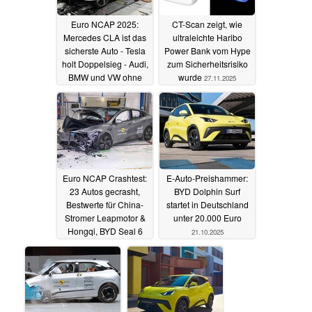
Euro NCAP 2025:
CT-Scan zeigt, wie
Mercedes CLA ist das
ultraleichte Haribo
sicherste Auto - Tesla
Power Bank vom Hype
holt Doppelsieg - Audi,
zum Sicherheitsrisiko
BMW und VW ohne
wurde
27.11.2025
Titel
14.01.2026
Euro NCAP Crashtest:
E-Auto-Preishammer:
23 Autos gecrasht,
BYD Dolphin Surf
Bestwerte für China-
startet in Deutschland
Stromer Leapmotor &
unter 20.000 Euro
Hongqi, BYD Seal 6
21.10.2025
demütigt BMW 2er GC
21.11.2025