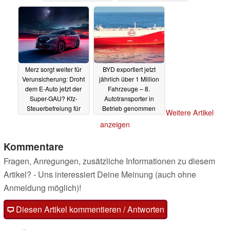
Merz sorgt weiter für
BYD exportiert jetzt
Verunsicherung: Droht
jährlich über 1 Million
dem E-Auto jetzt der
Fahrzeuge – 8.
Super-GAU? Kfz-
Autotransporter in
Steuerbefreiung für
Betrieb genommen
Weitere Artikel
Stromer auf der Kippe
29.09.2025
anzeigen
29.09.2025
Kommentare
Fragen, Anregungen, zusätzliche Informationen zu diesem
Artikel? - Uns interessiert Deine Meinung (auch ohne
Anmeldung möglich)!
Diesen Artikel kommentieren / Antworten