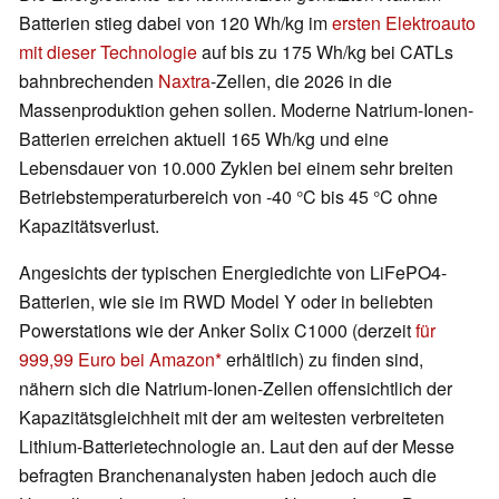
Batterien stieg dabei von 120 Wh/kg im
ersten Elektroauto
mit dieser Technologie
auf bis zu 175 Wh/kg bei CATLs
bahnbrechenden
Naxtra
-Zellen, die 2026 in die
Massenproduktion gehen sollen. Moderne Natrium-Ionen-
Batterien erreichen aktuell 165 Wh/kg und eine
Lebensdauer von 10.000 Zyklen bei einem sehr breiten
Betriebstemperaturbereich von -40 °C bis 45 °C ohne
Kapazitätsverlust.
Angesichts der typischen Energiedichte von LiFePO4-
Batterien, wie sie im RWD Model Y oder in beliebten
Powerstations wie der Anker Solix C1000 (derzeit
für
999,99 Euro bei Amazon
erhältlich) zu finden sind,
nähern sich die Natrium-Ionen-Zellen offensichtlich der
Kapazitätsgleichheit mit der am weitesten verbreiteten
Lithium-Batterietechnologie an. Laut den auf der Messe
befragten Branchenanalysten haben jedoch auch die