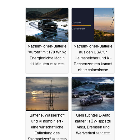
Natrium-Ionen-Batterie
Natrium-Ionen-Batterie
"Aurora" mit 170 Wh/kg
aus den USA für
Energiedichte lädt in
Heimspeicher und KI-
11 Minuten
Rechenzentren kommt
23.03.2026
ohne chinesische
Importe aus
18.02.2026
Batterie, Wasserstoff
Gebrauchtes E-Auto
und KI kombiniert -
kaufen: TÜV-Tipps zu
eine wirtschaftliche
Akku, Bremsen und
Entlastung des
Wertverlust
01.10.2025
Stromnetzes?
04.10.2025