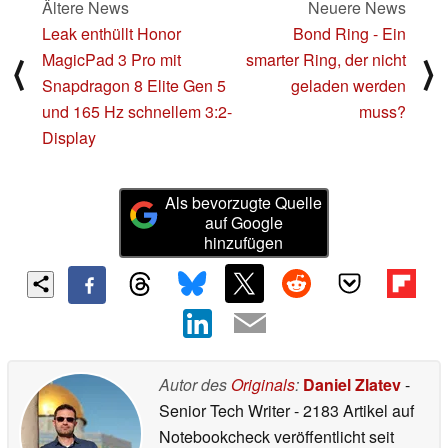
Ältere News
Neuere News
Leak enthüllt Honor
Bond Ring - Ein
MagicPad 3 Pro mit
smarter Ring, der nicht
⟨
⟩
Snapdragon 8 Elite Gen 5
geladen werden
und 165 Hz schnellem 3:2-
muss?
Display
Als bevorzugte Quelle
auf Google
hinzufügen
Autor des
Originals
:
Daniel Zlatev
-
Senior Tech Writer
- 2183 Artikel auf
Notebookcheck veröffentlicht
seit