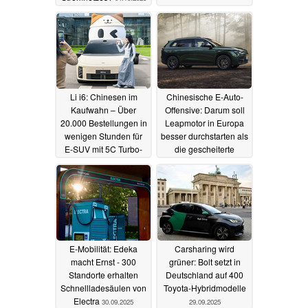
Li i6: Chinesen im
Chinesische E-Auto-
Kaufwahn – Über
Offensive: Darum soll
20.000 Bestellungen in
Leapmotor in Europa
wenigen Stunden für
besser durchstarten als
E-SUV mit 5C Turbo-
die gescheiterte
Charging und
Konkurrenz
30.09.2025
Vollausstattung
30.09.2025
E-Mobilität: Edeka
Carsharing wird
macht Ernst - 300
grüner: Bolt setzt in
Standorte erhalten
Deutschland auf 400
Schnellladesäulen von
Toyota-Hybridmodelle
Electra
30.09.2025
29.09.2025