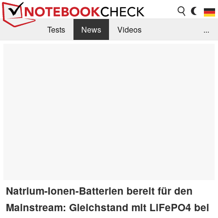
Tests
News
Videos
...
Benchmarks & Tech
Externe Tests
Kaufberatung
Deals
Suche
Jobs
Forum
Natrium-Ionen-Batterien bereit für den
Mainstream: Gleichstand mit LiFePO4 bei