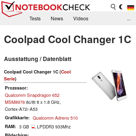
Tests
News
Videos
...
Benchmarks & Tech
Externe Tests
Coolpad Cool Changer 1C
Kaufberatung
Deals
Suche
Jobs
Ausstattung / Datenblatt
Forum
Coolpad Cool Changer 1C (
Cool
Serie
)
Prozessor
Qualcomm Snapdragon 652
MSM8976
8c/8t 8 x 1.8 GHz,
Cortex-A72/-A53
Grafikkarte
Qualcomm Adreno 510
RAM
3 GB
, LPDDR3 933Mhz
Bildschirm