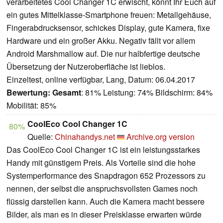
verarbeitetes Cool Changer 1C erwischt, könnt Ihr Euch auf
ein gutes Mittelklasse-Smartphone freuen: Metallgehäuse,
Fingerabdrucksensor, schickes Display, gute Kamera, fixe
Hardware und ein großer Akku. Negativ fällt vor allem
Android Marshmallow auf. Die nur halbfertige deutsche
Übersetzung der Nutzeroberfläche ist lieblos.
Einzeltest, online verfügbar, Lang, Datum: 06.04.2017
Bewertung:
Gesamt
: 81% Leistung: 74% Bildschirm: 84%
Mobilität: 85%
CoolEco Cool Changer 1C
80%
Quelle:
Chinahandys.net
Archive.org version
Das CoolEco Cool Changer 1C ist ein leistungsstarkes
Handy mit günstigem Preis. Als Vorteile sind die hohe
Systemperformance des Snapdragon 652 Prozessors zu
nennen, der selbst die anspruchsvollsten Games noch
flüssig darstellen kann. Auch die Kamera macht bessere
Bilder, als man es in dieser Preisklasse erwarten würde