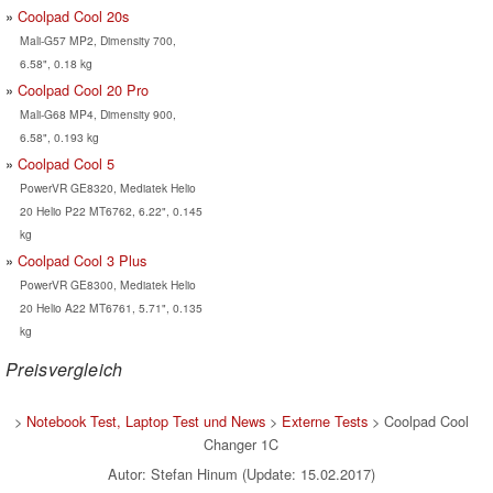
Coolpad Cool 20s
Mali-G57 MP2, Dimensity 700,
6.58", 0.18 kg
Coolpad Cool 20 Pro
Mali-G68 MP4, Dimensity 900,
6.58", 0.193 kg
Coolpad Cool 5
PowerVR GE8320, Mediatek Helio
20 Helio P22 MT6762, 6.22", 0.145
kg
Coolpad Cool 3 Plus
PowerVR GE8300, Mediatek Helio
20 Helio A22 MT6761, 5.71", 0.135
kg
Preisvergleich
>
Notebook Test, Laptop Test und News
>
Externe Tests
> Coolpad Cool
Changer 1C
Autor: Stefan Hinum (Update: 15.02.2017)