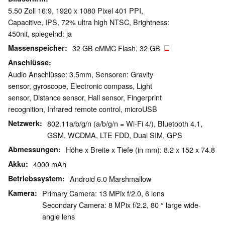
5.50 Zoll 16:9, 1920 x 1080 Pixel 401 PPI,
Capacitive, IPS, 72% ultra high NTSC, Brightness:
450nit, spiegelnd: ja
Massenspeicher
32 GB eMMC Flash, 32 GB
Anschlüsse
Audio Anschlüsse: 3.5mm, Sensoren: Gravity
sensor, gyroscope, Electronic compass, Light
sensor, Distance sensor, Hall sensor, Fingerprint
recognition, Infrared remote control, microUSB
Netzwerk
802.11a/b/g/n (a/b/g/n = Wi-Fi 4/), Bluetooth 4.1,
GSM, WCDMA, LTE FDD, Dual SIM, GPS
Abmessungen
Höhe x Breite x Tiefe (in mm): 8.2 x 152 x 74.8
Akku
4000 mAh
Betriebssystem
Android 6.0 Marshmallow
Kamera
Primary Camera: 13 MPix f/2.0, 6 lens
Secondary Camera: 8 MPix f/2.2, 80 ° large wide-
angle lens