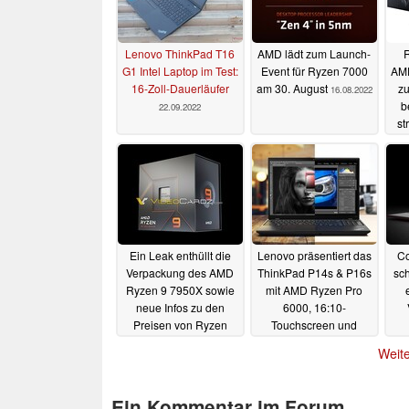
Lenovo ThinkPad T16
AMD lädt zum Launch-
G1 Intel Laptop im Test:
Event für Ryzen 7000
AMD
16-Zoll-Dauerläufer
am 30. August
zu
16.08.2022
b
22.09.2022
st
Ein Leak enthüllt die
Lenovo präsentiert das
Co
Verpackung des AMD
ThinkPad P14s & P16s
sc
Ryzen 9 7950X sowie
mit AMD Ryzen Pro
neue Infos zu den
6000, 16:10-
Preisen von Ryzen
Touchscreen und
7000
leichtem Gehäuse
09.08.2022
Weite
08.08.2022
Ein Kommentar im Forum