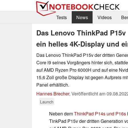
Tests
News
Videos
Be
Das Lenovo ThinkPad P15v 
ein helles 4K-Display und e
Das Lenovo ThinkPad P15v der dritten Genera
Core i9 seines Vorgängers hinter sich, statt
auf AMD Ryzen Pro 6000H und auf eine Nvi
15,6 Zoll große Display ist gegen Aufpreis mi
Panel erhältlich.
Hannes Brecher
,
Veröffentlicht am
09.08.202
Launch
Neben dem
ThinkPad P14s und P16s
TinkPad P15v der dritten Generation vo