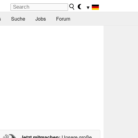
▼
s
Suche
Jobs
Forum
Jetzt mitmachen:
Unsere große