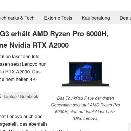
nchmarks & Tech
Externe Tests
Kaufberatung
Deal
G3 erhält AMD Ryzen Pro 6000H,
ine Nvidia RTX A2000
tion lässt den Intel
dessen setzt Lenovo nun
dia RTX A2000. Das
t einem hellen 4K-
2
Laptop / Notebook
Das ThinkPad P15v der dritten
Generation setzt auf AMD Ryzen Pro
6000H, statt auf Intel Alder Lake.
hat Lenovo auch das
(Bild: Lenovo)
rgestellt, das ebenfalls