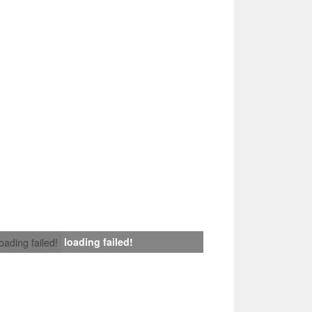
loading failed!
loading failed!