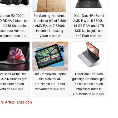
Radeon RX 7000:
Ein Gaming-Handheld-
Deal: Das HP 15s mit
 RDNA 3 bietet bis
Hersteller öffnet 3.500
AMD Ryzen 5 5500U,
 12.288 Shader in
AMD Ryzen 7 6800U
16 GB RAM und 1 TB
esonders kleinen,
in einem Unboxing-
SSD kostet jetzt nur
romsparenden und
Video
449 Euro
11.08.2022
10.08.2022
günstigen GPUs
15.08.2022
reBook XPro: Das
Der Framework Laptop
HeroBook Pro: Das
hicke Notebook gibt
lässt sich per 3D-
günstige Notebook gibt
es in einer neuen
Drucker in ein Tablet
es mit einem neuen
Version
verwandeln
Prozessor auch in
08.08.2022
08.08.2022
Deutschland
06.08.2022
re Artikel anzeigen