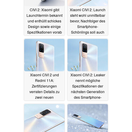
CIVI 2: Xiaomi gibt
Xiaomi CIVI 2: Launch
Launchtermin bekannt
steht wohl unmittelbar
und enthüllt schickes
bevor, Nachfolger des
Design sowie einige
Smartphone-
Spezifikationen vorab
Schönlings soll auch
global erscheinen
21.09.2022
12.09.2022
Xiaomi CIVI 2 und
Xiaomi CIVI 2: Leaker
Redmi 11A:
nennt mögliche
Zertifizierungen
Spezifikationen der
verraten Details zu
nächsten Generation
zwei neuen
des Smartphone-
Smartphones von
Schönlings
31.05.2022
Xiaomi
18.08.2022