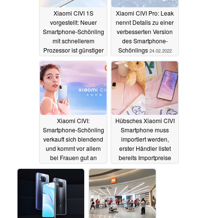
Xiaomi CIVI 1S
Xiaomi CIVI Pro: Leak
vorgestellt: Neuer
nennt Details zu einer
Smartphone-Schönling
verbesserten Version
mit schnellerem
des Smartphone-
Prozessor ist günstiger
Schönlings
24.02.2022
als der Vorgänger
21.04.2022
Xiaomi CIVI:
Hübsches Xiaomi CIVI
Smartphone-Schönling
Smartphone muss
verkauft sich blendend
importiert werden,
und kommt vor allem
erster Händler listet
bei Frauen gut an
bereits Importpreise
06.10.2021
29.09.2021