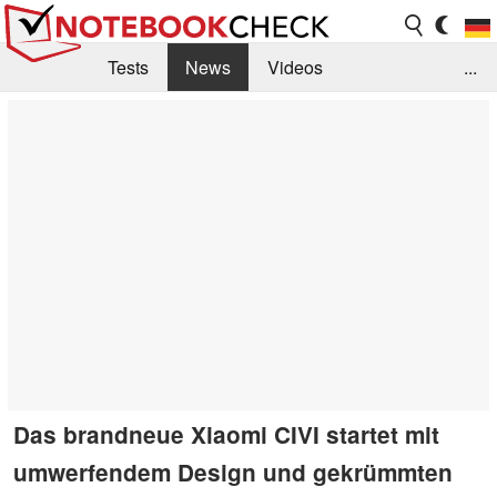
Tests
News
Videos
...
Benchmarks & Tech
Externe Tests
Kaufberatung
Deals
Suche
Jobs
Forum
Das brandneue Xiaomi CIVI startet mit
umwerfendem Design und gekrümmten