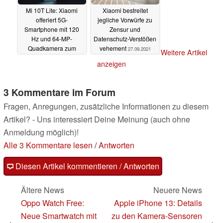
Mi 10T Lite: Xiaomi
Xiaomi bestreitet
offeriert 5G-
jegliche Vorwürfe zu
Smartphone mit 120
Zensur und
Hz und 64-MP-
Datenschutz-Verstößen
Quadkamera zum
vehement
27.09.2021
Weitere Artikel
Spitzenpreis
28.09.2021
anzeigen
3 Kommentare im Forum
Fragen, Anregungen, zusätzliche Informationen zu diesem
Artikel? - Uns interessiert Deine Meinung (auch ohne
Anmeldung möglich)!
Alle 3 Kommentare lesen
/
Antworten
Diesen Artikel kommentieren / Antworten
Ältere News
Neuere News
Oppo Watch Free:
Apple iPhone 13: Details
Neue Smartwatch mit
zu den Kamera-Sensoren