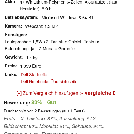
Akku
47 Wh Lithium-Polymer, 6-Zellen, Akkulaufzeit (laut
Hersteller): 8.9 h
Betriebssystem
Microsoft Windows 8 64 Bit
Kamera
Webcam: 1,3 MP
Sonstiges
Lautsprecher: 1,5W x2, Tastatur: Chiclet, Tastatur-
Beleuchtung: ja, 12 Monate Garantie
Gewicht
1.4 kg
Preis
1.399 Euro
Links
Dell Startseite
Dell Notebooks Übersichtseite
» vergleiche
0
[+] Zum Vergleich hinzufügen
83%
- Gut
Bewertung:
Durchschnitt von
2
Bewertungen (aus
1
Tests)
Preis: - %, Leistung: 87%, Ausstattung: 51%,
Bildschirm: 90% Mobilität: 91%, Gehäuse: 94%,
Ergonomie: 83%, Emissionen: 80%