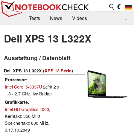
Tests
News
Videos
...
Benchmarks & Tech
Externe Tests
Dell XPS 13 L322X
Kaufberatung
Deals
Suche
Jobs
Ausstattung / Datenblatt
Forum
Dell XPS 13 L322X (
XPS 13 Serie
)
Prozessor
Intel Core i5-3337U
2c/4t 2 x
1.8 - 2.7 GHz, Ivy Bridge
Grafikkarte
Intel HD Graphics 4000
,
Kerntakt: 350 MHz,
Speichertakt: 800 MHz,
9.17.10.2849