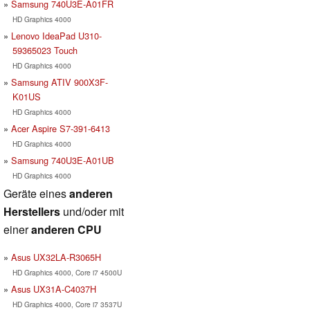
Samsung 740U3E-A01FR
HD Graphics 4000
Lenovo IdeaPad U310-
59365023 Touch
HD Graphics 4000
Samsung ATIV 900X3F-
K01US
HD Graphics 4000
Acer Aspire S7-391-6413
HD Graphics 4000
Samsung 740U3E-A01UB
HD Graphics 4000
Geräte eines
anderen
Herstellers
und/oder mit
einer
anderen CPU
Asus UX32LA-R3065H
HD Graphics 4000, Core i7 4500U
Asus UX31A-C4037H
HD Graphics 4000, Core i7 3537U