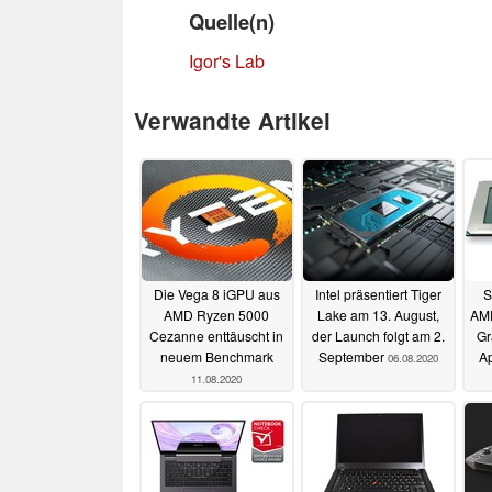
Quelle(n)
Igor's Lab
Verwandte Artikel
Die Vega 8 iGPU aus
Intel präsentiert Tiger
S
AMD Ryzen 5000
Lake am 13. August,
AMD
Cezanne enttäuscht in
der Launch folgt am 2.
Gr
neuem Benchmark
September
A
06.08.2020
11.08.2020