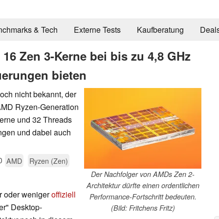
nchmarks & Tech
Externe Tests
Kaufberatung
Deal
16 Zen 3-Kerne bei bis zu 4,8 GHz
erungen bieten
och nicht bekannt, der
 AMD Ryzen-Generation
Kerne und 32 Threads
ingen und dabei auch
0
AMD
Ryzen (Zen)
Der Nachfolger von AMDs Zen 2-
Architektur dürfte einen ordentlichen
r oder weniger
offiziell
Performance-Fortschritt bedeuten.
er" Desktop-
(Bild: Fritchens Fritz)