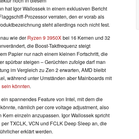
tektur noch in diesem
 hat Igor Wallossek in einem exklusiven Bericht
laggschiff-Prozessor verraten, den er vorab als
duktbezeichnung steht allerdings noch nicht fest.
enau wie der
Ryzen 9 3950X
bei 16 Kernen und 32
unverändert, die Boost-Taktfrequenz steigt
dem Papier nur nach einem kleinen Fortschritt, die
er spürbar steigen – Gerüchten zufolge darf man
ung im Vergleich zu Zen 2 erwarten, AMD bleibt
el, während unter Umständen aber Mainboards mit
 sein könnten
.
ein spannendes Feature von Intel, mit dem die
könnte, nämlich per core voltage adjustment, also
n Kern einzeln anzupassen. Igor Wallossek spricht
en per TXCLK, VCN und FCLK Deep Sleep an, die
ührlicher erklärt werden.