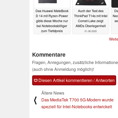
Das Huawei MateBook
Auch der Test des
De
D 14 mit Ryzen-Power
ThinkPad T14s mit Intel
Neo
gibts diese Woche nur
Comet-Lake zeigt
se
bei Notebooksbilliger
AMDs Überlegenheit
zum Tiefstpreis
01.08.2020
03.08.2020
Weite
Kommentare
Fragen, Anregungen, zusätzliche Informatione
(auch ohne Anmeldung möglich)!
Diesen Artikel kommentieren / Antworten
Ältere News
⟨
Das MediaTek T700 5G-Modem wurde
speziell für Intel-Notebooks entwickelt