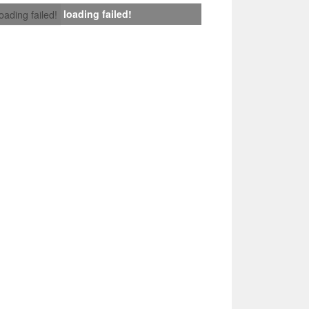
loading failed!
loading failed!