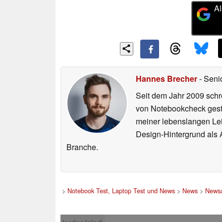
Al
Hannes Brecher
- Seni
Seit dem Jahr 2009 schre
von Notebookcheck gest
meiner lebenslangen Lei
Design-Hintergrund als A
Branche.
>
Notebook Test, Laptop Test und News
>
News
>
Newsa