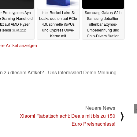
r Prototyp des Aya
Intel Rocket Lake-S:
Samsung Galaxy S21:
 Gaming-Handheld
Leaks deuten auf PCIe
Samsung debattiert
tzt auf AMD Ryzen
4.0, schnelle iGPUs
offenbar Exynos-
Renoir
und Cypress Cove-
Umbenennung und
31.07.2020
Kerne mit
Chip-Diversifikation
Taktfrequenzen über 5
27.07.2020
re Artikel anzeigen
GHz
29.07.2020
n zu diesem Artikel? - Uns interessiert Deine Meinung
Neuere News
⟩
Xiaomi Rabattschlacht: Deals mit bis zu 150
Euro Preisnachlass!