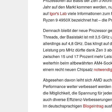
Prozessoren auf Basis der Zen 3-Archi
Jahr auf den Markt kommen werden, nun
auf
Igor's Lab
viele Informationen zum F
Ryzen 9 4950X bezeichnet hat – die Pro
Demnach bleibt der neue Prozessor g
Threads, der Basistakt ist mit 3,5 GHz 
allerdings auf 4,8 GHz. Das klingt auf 
Leistung pro MHz dürfte dank Zen 3 ab
zwischen 15 und 17 Prozent mehr Leist
weiterhin beim altbewährten AM4-Sock
einem recht neuen Chipsatz
notwendig
Abgesehen davon leiht sich AMD auch 
Performance weiter verbessert werden 
die Möglichkeit, die Spannung für jede
auch diverse Effizienz-Verbesserung
im deutschsprachigen
Blogeintrag
ausf