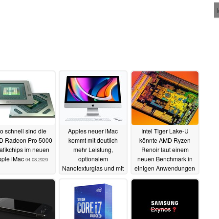
o schnell sind die
Apples neuer iMac
Intel Tiger Lake-U
 Radeon Pro 5000
kommt mit deutlich
könnte AMD Ryzen
afikchips im neuen
mehr Leistung,
Renoir laut einem
pple iMac
optionalem
neuen Benchmark in
04.08.2020
Nanotexturglas und mit
einigen Anwendungen
einer besseren
weit übertreffen
Webcam
04.08.2020
04.08.2020