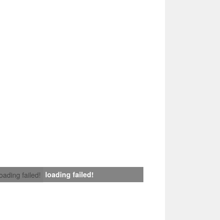
loading failed!
loading failed!