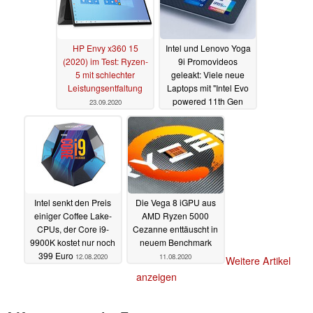
HP Envy x360 15
Intel und Lenovo Yoga
(2020) im Test: Ryzen-
9i Promovideos
5 mit schlechter
geleakt: Viele neue
Leistungsentfaltung
Laptops mit "Intel Evo
powered 11th Gen
23.09.2020
Core" aka Tiger Lake
sowie Iris Xe in Kürze
29.08.2020
Intel senkt den Preis
Die Vega 8 iGPU aus
einiger Coffee Lake-
AMD Ryzen 5000
CPUs, der Core i9-
Cezanne enttäuscht in
9900K kostet nur noch
neuem Benchmark
399 Euro
12.08.2020
11.08.2020
Weitere Artikel
anzeigen