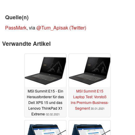
Quelle(n)
PassMark
, via
@Tum_Apisak (Twitter)
Verwandte Artikel
MSI Summit E15 - Ein
MSI Summit E15
Herausforderer für das
Laptop Test: Vorstoß
Dell XPS 15 und das
ins Premium-Business-
Lenovo ThinkPad X1
Segment
30.01.2021
Extreme
02.02.2021