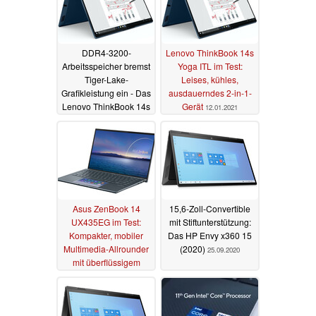
DDR4-3200-
Lenovo ThinkBook 14s
Arbeitsspeicher bremst
Yoga ITL im Test:
Tiger-Lake-
Leises, kühles,
Grafikleistung ein - Das
ausdauerndes 2-in-1-
Lenovo ThinkBook 14s
Gerät
12.01.2021
Yoga ITL im Test
15.01.2021
Asus ZenBook 14
15,6-Zoll-Convertible
UX435EG im Test:
mit Stiftunterstützung:
Kompakter, mobiler
Das HP Envy x360 15
Multimedia-Allrounder
(2020)
25.09.2020
mit überflüssigem
Touchscreendisplay
08.01.2021