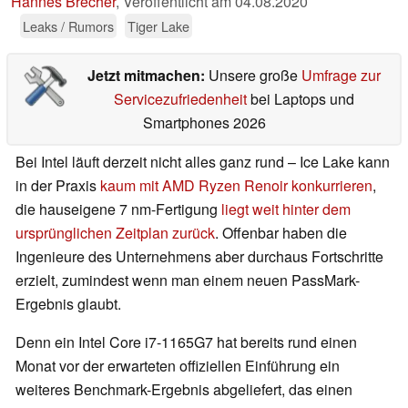
Hannes Brecher
,
Veröffentlicht am
04.08.2020
Leaks / Rumors
Tiger Lake
Jetzt mitmachen:
Unsere große
Umfrage zur
Servicezufriedenheit
bei Laptops und
Smartphones 2026
Bei Intel läuft derzeit nicht alles ganz rund – Ice Lake kann
in der Praxis
kaum mit AMD Ryzen Renoir konkurrieren
,
die hauseigene 7 nm-Fertigung
liegt weit hinter dem
ursprünglichen Zeitplan zurück
. Offenbar haben die
Ingenieure des Unternehmens aber durchaus Fortschritte
erzielt, zumindest wenn man einem neuen PassMark-
Ergebnis glaubt.
Denn ein Intel Core i7-1165G7 hat bereits rund einen
Monat vor der erwarteten offiziellen Einführung ein
weiteres Benchmark-Ergebnis abgeliefert, das einen