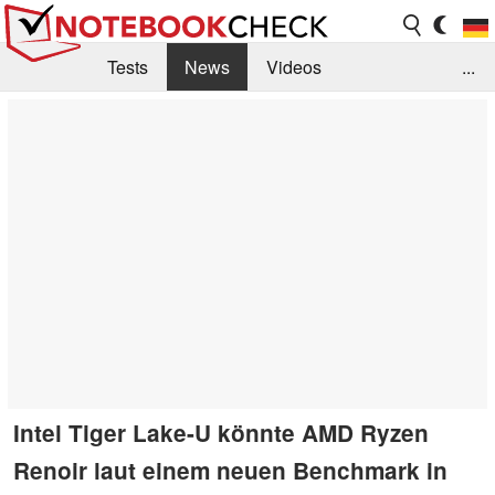
Tests
News
Videos
...
Benchmarks & Tech
Externe Tests
Kaufberatung
Deals
Suche
Jobs
Forum
Intel Tiger Lake-U könnte AMD Ryzen
Renoir laut einem neuen Benchmark in