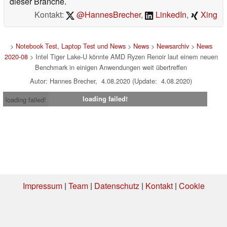
dieser Branche.
Kontakt:
@HannesBrecher
,
LinkedIn
,
Xing
>
Notebook Test, Laptop Test und News
>
News
>
Newsarchiv
>
News
2020-08
> Intel Tiger Lake-U könnte AMD Ryzen Renoir laut einem neuen
Benchmark in einigen Anwendungen weit übertreffen
Autor: Hannes Brecher, 4.08.2020 (Update: 4.08.2020)
loading failed!
loading failed!
Impressum
|
Team
|
Datenschutz
|
Kontakt
|
Cookie
Einstellungen
| 05.08.2026 20:23
* Beim Kauf über einen Affiliate-Link kann Notebookcheck eine Vergütung
erhalten. Vielen Dank für Ihre Unterstützung!.