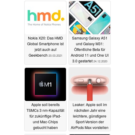
Nokia X20: Das HMD
Samsung Galaxy A51
Global Smartphone ist
und Galaxy M31:
jetzt auch auf
Öffentliche Beta für
Geekbench
Android 11 und One UI
20.03.2021
3.0 gestartet
24.12.2020
Apple soll bereits
Leaker: Apple soll im
TSMCs 3 nm-Kapazität
nächsten Jahr eine
für zukünftige iPad-
leichtere, günstigere
und Mac-Chips
Sport-Version der
gebucht haben
AirPods Max vorstellen
24.12.2020
23.12.2020