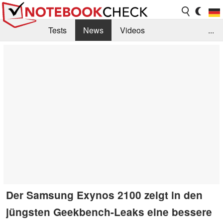
Tests
News
Videos
...
Benchmarks & Tech
Externe Tests
Kaufberatung
Deals
Suche
Jobs
Forum
Der Samsung Exynos 2100 zeigt in den
jüngsten Geekbench-Leaks eine bessere