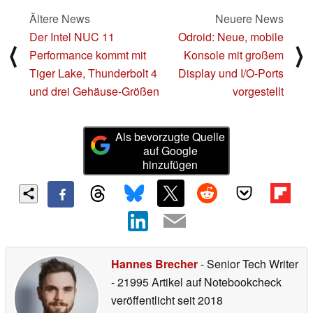
Ältere News
Neuere News
Der Intel NUC 11
Odroid: Neue, mobile
⟨
⟩
Performance kommt mit
Konsole mit großem
Tiger Lake, Thunderbolt 4
Display und I/O-Ports
und drei Gehäuse-Größen
vorgestellt
Als bevorzugte Quelle
auf Google
hinzufügen
Hannes Brecher
- Senior Tech Writer
- 21995 Artikel auf Notebookcheck
veröffentlicht
seit 2018