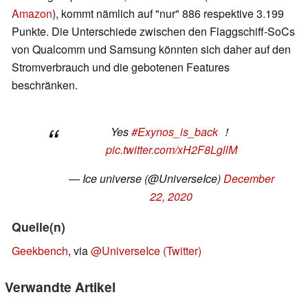
Amazon
), kommt nämlich auf "nur" 886 respektive 3.199
Punkte. Die Unterschiede zwischen den Flaggschiff-SoCs
von Qualcomm und Samsung könnten sich daher auf den
Stromverbrauch und die gebotenen Features
beschränken.
Yes
#Exynos_is_back
！
pic.twitter.com/xH2F8LgllM
— Ice universe (@UniverseIce)
December
22, 2020
Quelle(n)
Geekbench
, via
@UniverseIce (Twitter)
Verwandte Artikel