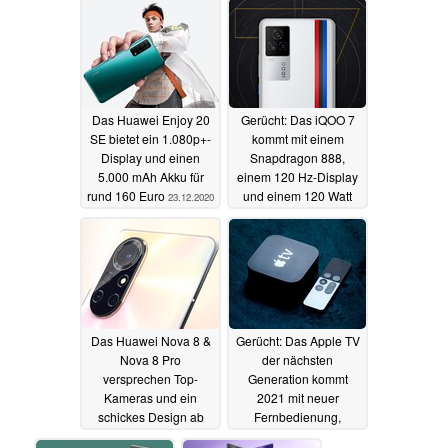
Das Huawei Enjoy 20
Gerücht: Das iQOO 7
SE bietet ein 1.080p+-
kommt mit einem
Display und einen
Snapdragon 888,
5.000 mAh Akku für
einem 120 Hz-Display
rund 160 Euro
und einem 120 Watt
23.12.2020
Ladegerät
23.12.2020
Das Huawei Nova 8 &
Gerücht: Das Apple TV
Nova 8 Pro
der nächsten
versprechen Top-
Generation kommt
Kameras und ein
2021 mit neuer
schickes Design ab
Fernbedienung,
rund 415 Euro
Gaming-Fokus und
23.12.2020