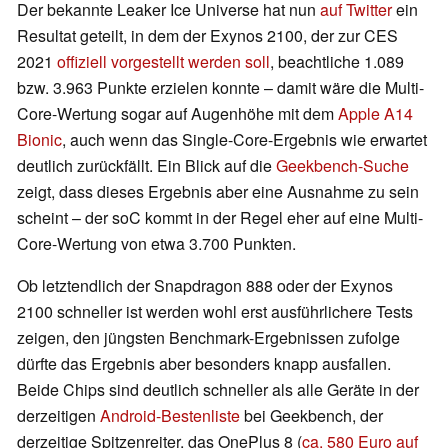
Der bekannte Leaker Ice Universe hat nun
auf Twitter
ein
Resultat geteilt, in dem der Exynos 2100, der zur CES
2021
offiziell vorgestellt werden soll
, beachtliche 1.089
bzw. 3.963 Punkte erzielen konnte – damit wäre die Multi-
Core-Wertung sogar auf Augenhöhe mit dem
Apple A14
Bionic
, auch wenn das Single-Core-Ergebnis wie erwartet
deutlich zurückfällt. Ein Blick auf die
Geekbench-Suche
zeigt, dass dieses Ergebnis aber eine Ausnahme zu sein
scheint – der soC kommt in der Regel eher auf eine Multi-
Core-Wertung von etwa 3.700 Punkten.
Ob letztendlich der Snapdragon 888 oder der Exynos
2100 schneller ist werden wohl erst ausführlichere Tests
zeigen, den jüngsten Benchmark-Ergebnissen zufolge
dürfte das Ergebnis aber besonders knapp ausfallen.
Beide Chips sind deutlich schneller als alle Geräte in der
derzeitigen
Android-Bestenliste
bei Geekbench, der
derzeitige Spitzenreiter, das OnePlus 8 (
ca. 580 Euro auf