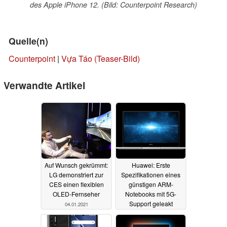
des Apple iPhone 12. (Bild: Counterpoint Research)
Quelle(n)
Counterpoint
|
Vựa Táo (Teaser-Bild)
Verwandte Artikel
Auf Wunsch gekrümmt:
Huawei: Erste
LG demonstriert zur
Spezifikationen eines
CES einen flexiblen
günstigen ARM-
OLED-Fernseher
Notebooks mit 5G-
Support geleakt
04.01.2021
28.12.2020