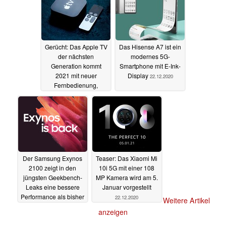
Gerücht: Das Apple TV
Das Hisense A7 ist ein
der nächsten
modernes 5G-
Generation kommt
Smartphone mit E-Ink-
2021 mit neuer
Display
22.12.2020
Fernbedienung,
Gaming-Fokus und
starkem SoC
23.12.2020
Der Samsung Exynos
Teaser: Das Xiaomi Mi
2100 zeigt in den
10i 5G mit einer 108
jüngsten Geekbench-
MP Kamera wird am 5.
Leaks eine bessere
Januar vorgestellt
Performance als bisher
22.12.2020
Weitere Artikel
22.12.2020
anzeigen