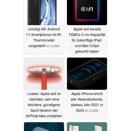
Umidigi A9: Android
Apple soll bereits
11-Smartphone mit IR-
TSMCs 3 nm-Kapazität
Thermometer
für zukünftige iPad-
vorgestellt
und Mac-Chips
24.12.2020
gebucht haben
24.12.2020
Leaker: Apple soll im
Apple iPhone bricht
nächsten Jahr eine
alle Vekaufsrekorde,
leichtere, günstigere
starkes Jahr 2021 in
Sport-Version der
Sicht
23.12.2020
AirPods Max vorstellen
23.12.2020