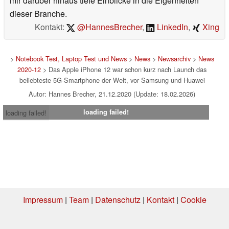
mir darüber hinaus tiefe Einblicke in die Eigenheiten
dieser Branche.
Kontakt:
@HannesBrecher
,
LinkedIn
,
Xing
>
Notebook Test, Laptop Test und News
>
News
>
Newsarchiv
>
News
2020-12
> Das Apple iPhone 12 war schon kurz nach Launch das
beliebteste 5G-Smartphone der Welt, vor Samsung und Huawei
Autor: Hannes Brecher, 21.12.2020 (Update: 18.02.2026)
loading failed!
loading failed!
Impressum
|
Team
|
Datenschutz
|
Kontakt
|
Cookie
Einstellungen
| 05.08.2026 00:49
* Beim Kauf über einen Affiliate-Link kann Notebookcheck eine Vergütung