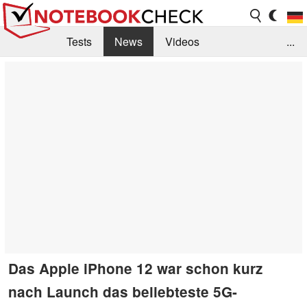
Tests
News
Videos
...
Benchmarks & Tech
Externe Tests
Kaufberatung
Deals
Suche
Jobs
Forum
Das Apple iPhone 12 war schon kurz
nach Launch das beliebteste 5G-