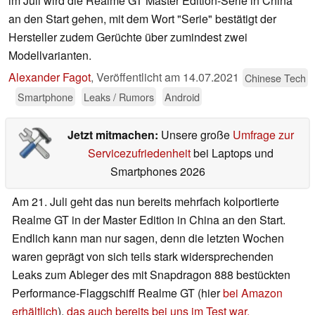
im Juli wird die Realme GT Master Edition-Serie in China
an den Start gehen, mit dem Wort "Serie" bestätigt der
Hersteller zudem Gerüchte über zumindest zwei
Modellvarianten.
Alexander Fagot
,
Veröffentlicht am
14.07.2021
Chinese Tech
Smartphone
Leaks / Rumors
Android
Jetzt mitmachen:
Unsere große
Umfrage zur
Servicezufriedenheit
bei Laptops und
Smartphones 2026
Am 21. Juli geht das nun bereits mehrfach kolportierte
Realme GT in der Master Edition in China an den Start.
Endlich kann man nur sagen, denn die letzten Wochen
waren geprägt von sich teils stark widersprechenden
Leaks zum Ableger des mit Snapdragon 888 bestückten
Performance-Flaggschiff Realme GT (hier
bei Amazon
erhältlich
),
das auch bereits bei uns im Test war.