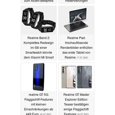
zum Allzeit-Bestpreis
Reservierungen
deuten auf einen
21.03.2022
Kamera-Flaggschiff-Hit
für wenig Geld
19.07.2021
Realme Band 2:
Realme Pad:
Komplettes Redesign
Hochauflösende
im Stil einer
Renderbilder enthüllen
Smartwatch könnte
das erste Tablet von
dem Xiaomi Mi Smart
Realme
17.07.2021
Band 6 gefährlich
werden
18.07.2021
realme GT 5G:
Realme GT Master
Flaggschiff-Features
Explorer Edition:
mit kleinen
Teaser bestätigen
Einschränkungen ab
einige Flaggschiff-
449 Euro
Features
16.07.2021
16.07.2021