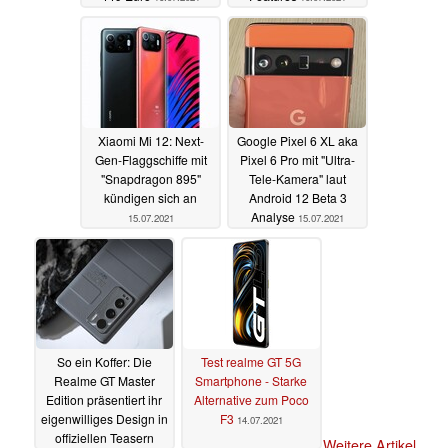
Xiaomi Mi 12: Next-
Google Pixel 6 XL aka
Gen-Flaggschiffe mit
Pixel 6 Pro mit "Ultra-
"Snapdragon 895"
Tele-Kamera" laut
kündigen sich an
Android 12 Beta 3
Analyse
15.07.2021
15.07.2021
So ein Koffer: Die
Test realme GT 5G
Realme GT Master
Smartphone - Starke
Edition präsentiert ihr
Alternative zum Poco
eigenwilliges Design in
F3
14.07.2021
offiziellen Teasern
Weitere Artikel