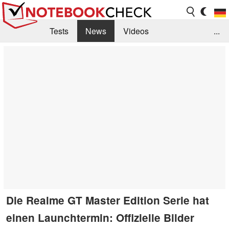
Tests
News
Videos
...
Benchmarks & Tech
Externe Tests
Kaufberatung
Deals
Suche
Jobs
Forum
Die Realme GT Master Edition Serie hat
einen Launchtermin: Offizielle Bilder