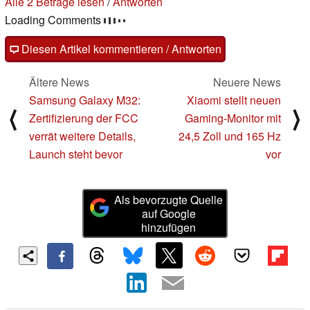
Alle 2 Beträge lesen
/
Antworten
Loading Comments
Diesen Artikel kommentieren / Antworten
Ältere News
Neuere News
Samsung Galaxy M32:
Xiaomi stellt neuen
⟨
⟩
Zertifizierung der FCC
Gaming-Monitor mit
verrät weitere Details,
24,5 Zoll und 165 Hz
Launch steht bevor
vor
Als bevorzugte Quelle
auf Google
hinzufügen