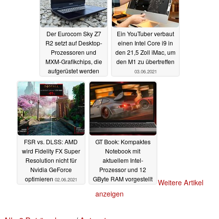
Der Eurocom Sky Z7
Ein YouTuber verbaut
R2 setzt auf Desktop-
einen Intel Core i9 in
Prozessoren und
den 21,5 Zoll iMac, um
MXM-Grafikchips, die
den M1 zu übertreffen
aufgerüstet werden
03.06.2021
können
07.06.2021
FSR vs. DLSS: AMD
GT Book: Kompaktes
wird Fidelity FX Super
Notebook mit
Resolution nicht für
aktuellem Intel-
Nvidia GeForce
Prozessor und 12
optimieren
GByte RAM vorgestellt
02.06.2021
Weitere Artikel
02.06.2021
anzeigen