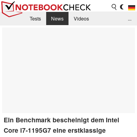
Tests
News
Videos
...
Benchmarks & Tech
Externe Tests
Kaufberatung
Deals
Suche
Jobs
Forum
Ein Benchmark bescheinigt dem Intel
Core i7-1195G7 eine erstklassige