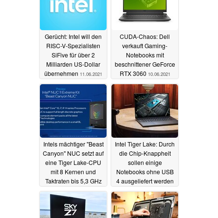
Gerücht: Intel will den
CUDA-Chaos: Dell
RISC-V-Spezialisten
verkauft Gaming-
SiFive für über 2
Notebooks mit
Milliarden US-Dollar
beschnittener GeForce
übernehmen
RTX 3060
11.06.2021
10.06.2021
Intels mächtiger "Beast
Intel Tiger Lake: Durch
Canyon" NUC setzt auf
die Chip-Knappheit
eine Tiger Lake-CPU
sollen einige
mit 8 Kernen und
Notebooks ohne USB
Taktraten bis 5,3 GHz
4 ausgeliefert werden
09.06.2021
08.06.2021