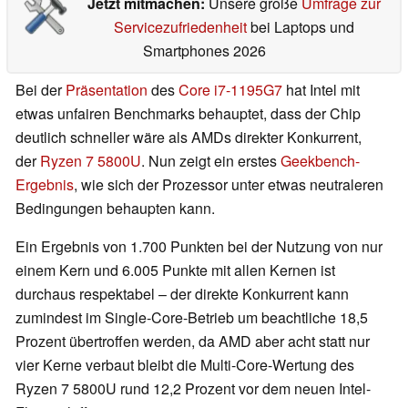
Jetzt mitmachen:
Unsere große
Umfrage zur
Servicezufriedenheit
bei Laptops und
Smartphones 2026
Bei der
Präsentation
des
Core i7-1195G7
hat Intel mit
etwas unfairen Benchmarks behauptet, dass der Chip
deutlich schneller wäre als AMDs direkter Konkurrent,
der
Ryzen 7 5800U
. Nun zeigt ein erstes
Geekbench-
Ergebnis
, wie sich der Prozessor unter etwas neutraleren
Bedingungen behaupten kann.
Ein Ergebnis von 1.700 Punkten bei der Nutzung von nur
einem Kern und 6.005 Punkte mit allen Kernen ist
durchaus respektabel – der direkte Konkurrent kann
zumindest im Single-Core-Betrieb um beachtliche 18,5
Prozent übertroffen werden, da AMD aber acht statt nur
vier Kerne verbaut bleibt die Multi-Core-Wertung des
Ryzen 7 5800U rund 12,2 Prozent vor dem neuen Intel-