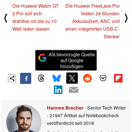
Die Huawei Watch GT
Die Huawei FreeLace Pro
2 Pro soll sich
bieten 24 Stunden
⟨
⟩
drahtlos mit bis zu 10
Akkulaufzeit, ANC und
Watt laden lassen
einen integrierten USB-C-
Stecker
Als bevorzugte Quelle
auf Google
hinzufügen
Hannes Brecher
- Senior Tech Writer
- 21947 Artikel auf Notebookcheck
veröffentlicht
seit 2018