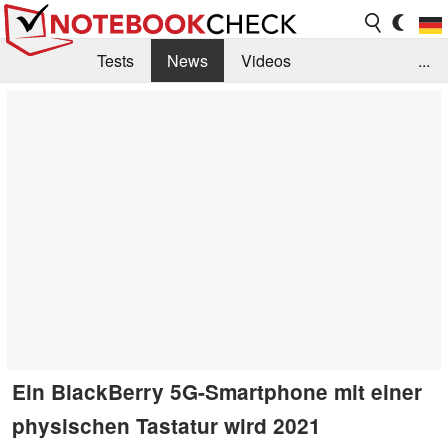
Tests
News
Videos
...
Benchmarks & Tech
Externe Tests
Kaufberatung
Deals
Suche
Jobs
Forum
Ein BlackBerry 5G-Smartphone mit einer
physischen Tastatur wird 2021