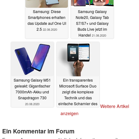
Samsung: Diese
Samsung Galaxy
Smartphones erhalten
Note20, Galaxy Tab
das Update auf One UI
S7/S7+ und Galaxy
2.5
Buds Live jetzt im
22.08.2020
Handel
21.08.2020
Samsung Galaxy M51
Ein transparentes
geleakt: Gigantischer
Microsoft Surface Duo
7000mAh-Akku und
zeigt die komplexe
Snapdragon 730
Technik und das
einfache Scharnier des
20.08.2020
Weitere Artikel
Falt-Phones
19.08.2020
anzeigen
Ein Kommentar im Forum