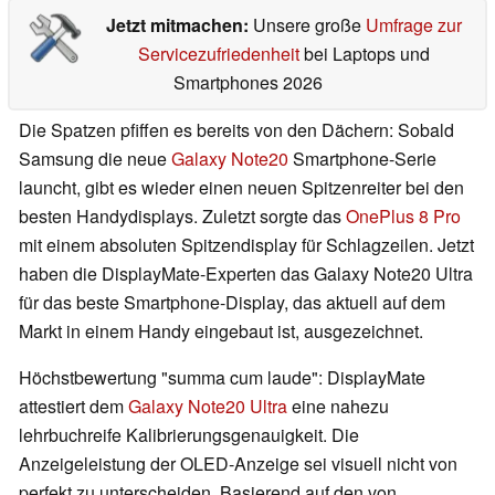
Jetzt mitmachen:
Unsere große
Umfrage zur
Servicezufriedenheit
bei Laptops und
Smartphones 2026
Die Spatzen pfiffen es bereits von den Dächern: Sobald
Samsung die neue
Galaxy Note20
Smartphone-Serie
launcht, gibt es wieder einen neuen Spitzenreiter bei den
besten Handydisplays. Zuletzt sorgte das
OnePlus 8 Pro
mit einem absoluten Spitzendisplay für Schlagzeilen. Jetzt
haben die DisplayMate-Experten das Galaxy Note20 Ultra
für das beste Smartphone-Display, das aktuell auf dem
Markt in einem Handy eingebaut ist, ausgezeichnet.
Höchstbewertung "summa cum laude": DisplayMate
attestiert dem
Galaxy Note20 Ultra
eine nahezu
lehrbuchreife Kalibrierungsgenauigkeit. Die
Anzeigeleistung der OLED-Anzeige sei visuell nicht von
perfekt zu unterscheiden. Basierend auf den von