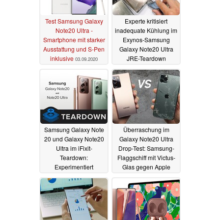
Test Samsung Galaxy
Experte kritisiert
Note20 Ultra -
inadequate Kühlung im
Smartphone mit starker
Exynos-Samsung
Ausstattung und S-Pen
Galaxy Note20 Ultra
inklusive
JRE-Teardown
03.09.2020
28.08.2020
Samsung Galaxy Note
Überraschung im
20 und Galaxy Note20
Galaxy Note20 Ultra
Ultra im iFixit-
Drop-Test: Samsung-
Teardown:
Flaggschiff mit Victus-
Experimentiert
Glas gegen Apple
Samsung mit einer
iPhone 11 Pro Max
neuen Kühlung?
24.08.2020
25.08.2020