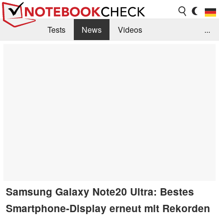
Tests
News
Videos
...
Benchmarks & Tech
Externe Tests
Kaufberatung
Deals
Suche
Jobs
Forum
Samsung Galaxy Note20 Ultra: Bestes
Smartphone-Display erneut mit Rekorden