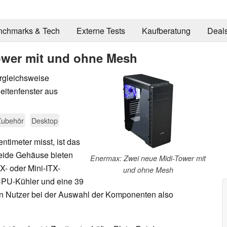
nchmarks & Tech
Externe Tests
Kaufberatung
Deal
ower mit und ohne Mesh
rgleichsweise
eitenfenster aus
Zubehör
Desktop
entimeter misst, ist das
Beide Gehäuse bieten
Enermax: Zwei neue Midi-Tower mit
X- oder Mini-ITX-
und ohne Mesh
CPU-Kühler und eine 39
en Nutzer bei der Auswahl der Komponenten also