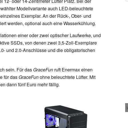
i 12- oder 14-Zentimeter Lüfter Platz. Bei der
gewählter Modellvariante auch LED-beleuchtete
 einzelnes Exemplar. An der Rück-, Ober- und
lliert werden, optional auch eine Wasserkühlung.
lationen einer oder zwei optischer Laufwerke, und
pektive SSDs, von denen zwei 3,5-Zoll-Exemplare
.0- und 2.0-Anschlüsse und die obligatorischen
ich sein. Für das
GraceFun
ruft Enermax einen
ie für das
GraceFun
ohne beleuchtete Lüfter. Mit
den dann fünf Euro mehr fällig.