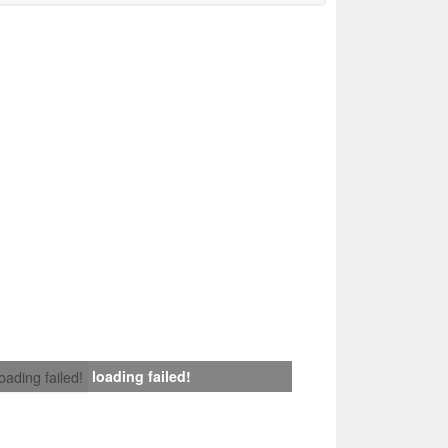
loading failed!
loading failed!