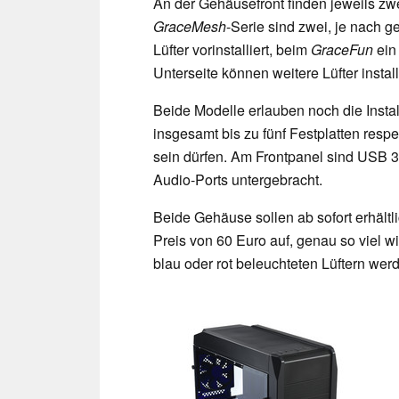
An der Gehäusefront finden jeweils zwe
GraceMesh
-Serie sind zwei, je nach 
Lüfter vorinstalliert, beim
GraceFun
ein
Unterseite können weitere Lüfter insta
Beide Modelle erlauben noch die Instal
insgesamt bis zu fünf Festplatten res
sein dürfen. Am Frontpanel sind USB 3
Audio-Ports untergebracht.
Beide Gehäuse sollen ab sofort erhältl
Preis von 60 Euro auf, genau so viel w
blau oder rot beleuchteten Lüftern wer