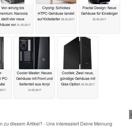
Von winzig bis
Cryorig: Schickes
Fractal Design: Neue
remium: Nanoxia
HTPC-Gehäuse landet
Gehäuse für Einsteiger
stellt vier neue
auf Kickstarter
29.05.2017
25.05.2017
häuse vor
31.05.2017
r-
Cooler Master: Neues
Cooltek: Zwei neue,
i PC-
Gehäuse mit Front und
günstige Gehäuse mit
Mai
Seitenteil aus Acryl
Glas-Option
05.05.2017
.2017
10.05.2017
n zu diesem Artikel? - Uns interessiert Deine Meinung