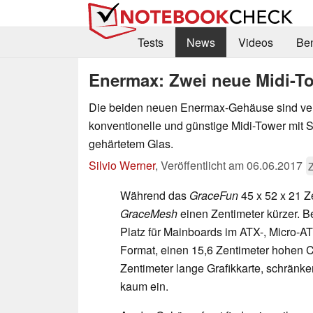
Tests
News
Videos
Be
Enermax: Zwei neue Midi-T
Die beiden neuen Enermax-Gehäuse sind ve
konventionelle und günstige Midi-Tower mit S
gehärtetem Glas.
Silvio Werner
,
Veröffentlicht am
06.06.2017
Während das
GraceFun
45 x 52 x 21 Z
GraceMesh
einen Zentimeter kürzer. 
Platz für Mainboards im ATX-, Micro-AT
Format, einen 15,6 Zentimeter hohen 
Zentimeter lange Grafikkarte, schränk
kaum ein.