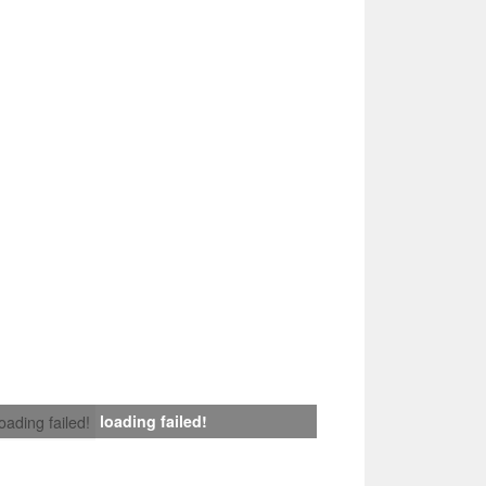
loading failed!
loading failed!