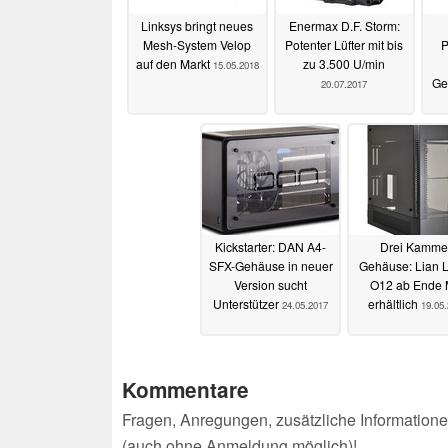
Linksys bringt neues
Enermax D.F. Storm:
Mesh-System Velop
Potenter Lüfter mit bis
P
auf den Markt
zu 3.500 U/min
15.05.2018
Ge
20.07.2017
Kickstarter: DAN A4-
Drei Kamme
SFX-Gehäuse in neuer
Gehäuse: Lian L
Version sucht
O12 ab Ende 
Unterstützer
erhältlich
24.05.2017
19.05
Kommentare
Fragen, Anregungen, zusätzliche Informatione
(auch ohne Anmeldung möglich)!