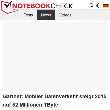
Tests
News
Videos
...
Benchmarks & Tech
Externe Tests
Kaufberatung
Deals
Suche
Jobs
Forum
Gartner: Mobiler Datenverkehr steigt 2015
auf 52 Millionen TByte