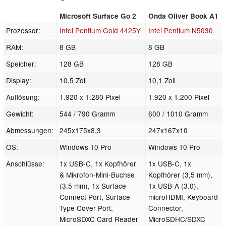
Microsoft Surface Go 2
Onda Oliver Book A1
Prozessor:
Intel Pentium Gold 4425Y
Intel Pentium N5030
RAM:
8 GB
8 GB
Speicher:
128 GB
128 GB
Display:
10,5 Zoll
10,1 Zoll
Auflösung:
1.920 x 1.280 Pixel
1.920 x 1.200 Pixel
Gewicht:
544 / 790 Gramm
600 / 1010 Gramm
Abmessungen:
245x175x8,3
247x167x10
OS:
Windows 10 Pro
Windows 10 Pro
Anschlüsse:
1x USB-C, 1x Kopfhörer
1x USB-C, 1x
& Mikrofon-Mini-Buchse
Kopfhörer (3,5 mm),
(3,5 mm), 1x Surface
1x USB-A (3.0),
Connect Port, Surface
microHDMI, Keyboard
Type Cover Port,
Connector,
MicroSDXC Card Reader
MicroSDHC/SDXC