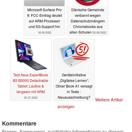
Microsoft Surface Pro
Dänische Gemeinde
9: FCC-Eintrag deutet
verbannt wegen
auf ARM-Prozessor
Datenschutzmängeln
und 5G-Support hin
Chromebooks aus
allen Schulen
18.09.2022
05.08.2022
Test Asus ExpertBook
Geräteinitiative
B3 B3000 Detachable
„Digitales Lernen“:
Tablet: Lautlos &
Oliver Book A1 versagt
langsam mit ARM
in Tests -
Neuausschreibung?
25.07.2022
Weitere Artikel
29.03.2022
anzeigen
Kommentare
Fragen, Anregungen, zusätzliche Informationen zu diesem