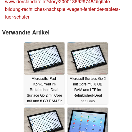
www.derstandard.at/story/2000136929748/digitale-
bildung-rechtliches-nachspiel-wegen-fehlender-tablets-
fuer-schulen
Verwandte Artikel
Microsofts iPad-
Microsoft Surface Go 2
Konkurrent im
mit Core m3, 8 GB
Refurbished-Deal:
RAM und LTE im
Surface Go 2 mit Core
Refurbished-Deal
m3 und 8 GB RAM für
18.01.2025
179 Euro
25.03.2025