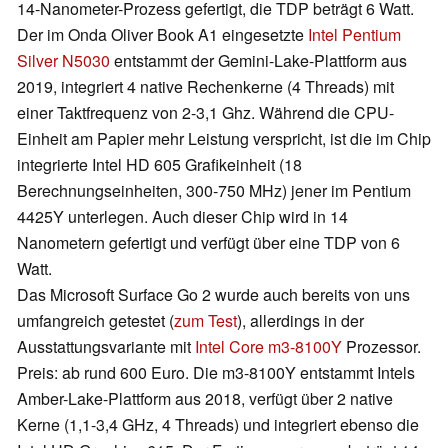
14-Nanometer-Prozess gefertigt, die TDP beträgt 6 Watt.
Der im Onda Oliver Book A1 eingesetzte
Intel Pentium
Silver N5030
entstammt der Gemini-Lake-Plattform aus
2019, integriert 4 native Rechenkerne (4 Threads) mit
einer Taktfrequenz von 2-3,1 Ghz. Während die CPU-
Einheit am Papier mehr Leistung verspricht, ist die im Chip
integrierte Intel HD 605 Grafikeinheit (18
Berechnungseinheiten, 300-750 MHz) jener im Pentium
4425Y unterlegen. Auch dieser Chip wird in 14
Nanometern gefertigt und verfügt über eine TDP von 6
Watt.
Das Microsoft Surface Go 2 wurde auch bereits von uns
umfangreich getestet (
zum Test
), allerdings in der
Ausstattungsvariante mit
Intel Core m3-8100Y
Prozessor.
Preis: ab rund 600 Euro. Die m3-8100Y entstammt Intels
Amber-Lake-Plattform aus 2018, verfügt über 2 native
Kerne (1,1-3,4 GHz, 4 Threads) und integriert ebenso die