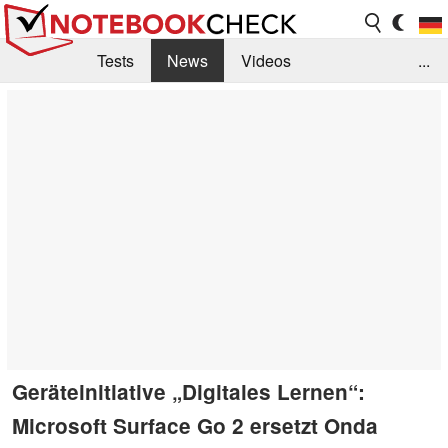
Tests
News
Videos
...
Benchmarks & Tech
Externe Tests
Kaufberatung
Deals
Suche
Jobs
Forum
Geräteinitiative „Digitales Lernen“:
Microsoft Surface Go 2 ersetzt Onda