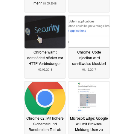
mehr
18.05.2018
Chrome warnt
Chrome: Code
demnächst stärker vor
Injection wird
HTTP-Verbindungen
schrittweise blockiert
09.02.2018
01.12.2017
Chrome 62: Mit höhere
Microsoft Edge: Google
Sicherheit und
will mit Browser-
Bandbreiten-Test ab
Meldung User zu