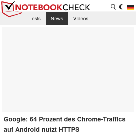
Tests
News
Videos
...
Benchmarks & Tech
Externe Tests
Kaufberatung
Deals
Suche
Jobs
Forum
Google: 64 Prozent des Chrome-Traffics
auf Android nutzt HTTPS