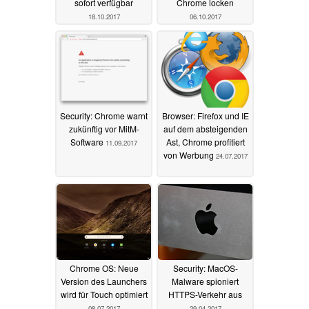
sofort verfügbar
Chrome locken
18.10.2017
06.10.2017
Security: Chrome warnt
Browser: Firefox und IE
zukünftig vor MitM-
auf dem absteigenden
Software
Ast, Chrome profitiert
11.09.2017
von Werbung
24.07.2017
Chrome OS: Neue
Security: MacOS-
Version des Launchers
Malware spioniert
wird für Touch optimiert
HTTPS-Verkehr aus
08.07.2017
29.04.2017