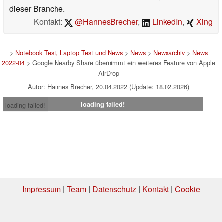
dieser Branche.
Kontakt:
@HannesBrecher
,
LinkedIn
,
Xing
>
Notebook Test, Laptop Test und News
>
News
>
Newsarchiv
>
News
2022-04
> Google Nearby Share übernimmt ein weiteres Feature von Apple
AirDrop
Autor: Hannes Brecher, 20.04.2022 (Update: 18.02.2026)
loading failed!
loading failed!
Impressum
|
Team
|
Datenschutz
|
Kontakt
|
Cookie
Einstellungen
| 05.08.2026 04:11
* Beim Kauf über einen Affiliate-Link kann Notebookcheck eine Vergütung