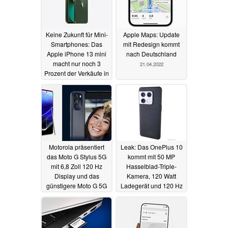
Keine Zukunft für Mini-
Apple Maps: Update
Smartphones: Das
mit Redesign kommt
Apple iPhone 13 mini
nach Deutschland
macht nur noch 3
21.04.2022
Prozent der Verkäufe in
den USA aus
22.04.2022
Motorola präsentiert
Leak: Das OnePlus 10
das Moto G Stylus 5G
kommt mit 50 MP
mit 6,8 Zoll 120 Hz
Hasselblad-Triple-
Display und das
Kamera, 120 Watt
günstigere Moto G 5G
Ladegerät und 120 Hz
AMOLED-Display
21.04.2022
21.04.2022