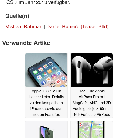
iOS 7 im Jahr 2013 verfügbar.
Quelle(n)
Mishaal Rahman
|
Daniel Romero (Teaser-Bild)
Verwandte Artikel
Apple iOS 16: Ein
Deal: Die Apple
Leaker liefert Details
AirPods Pro mit
zu den kompatiblen
MagSafe, ANC und 3D
iPhones sowie den
Audio gibts jetzt für nur
neuen Features
169 Euro, die AirPods
3 für 145 Euro
25.04.2022
22.04.2022