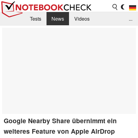
Tests
News
Videos
...
Benchmarks & Tech
Externe Tests
Kaufberatung
Deals
Suche
Jobs
Forum
Google Nearby Share übernimmt ein
weiteres Feature von Apple AirDrop