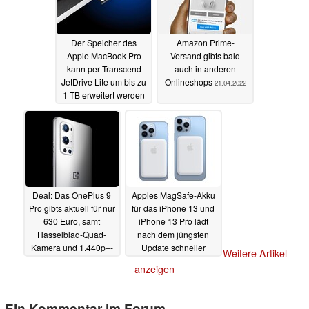
Der Speicher des
Amazon Prime-
Apple MacBook Pro
Versand gibts bald
kann per Transcend
auch in anderen
JetDrive Lite um bis zu
Onlineshops
21.04.2022
1 TB erweitert werden
21.04.2022
Deal: Das OnePlus 9
Apples MagSafe-Akku
Pro gibts aktuell für nur
für das iPhone 13 und
630 Euro, samt
iPhone 13 Pro lädt
Hasselblad-Quad-
nach dem jüngsten
Kamera und 1.440p+-
Update schneller
Weitere Artikel
OLED-Display
21.04.2022
21.04.2022
anzeigen
Ein Kommentar im Forum