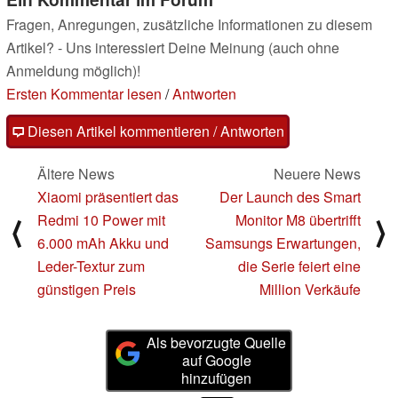
Fragen, Anregungen, zusätzliche Informationen zu diesem
Artikel? - Uns interessiert Deine Meinung (auch ohne
Anmeldung möglich)!
Ersten Kommentar lesen
/
Antworten
Diesen Artikel kommentieren / Antworten
Ältere News
Neuere News
Xiaomi präsentiert das
Der Launch des Smart
Redmi 10 Power mit
Monitor M8 übertrifft
⟨
⟩
6.000 mAh Akku und
Samsungs Erwartungen,
Leder-Textur zum
die Serie feiert eine
günstigen Preis
Million Verkäufe
Als bevorzugte Quelle
auf Google
hinzufügen