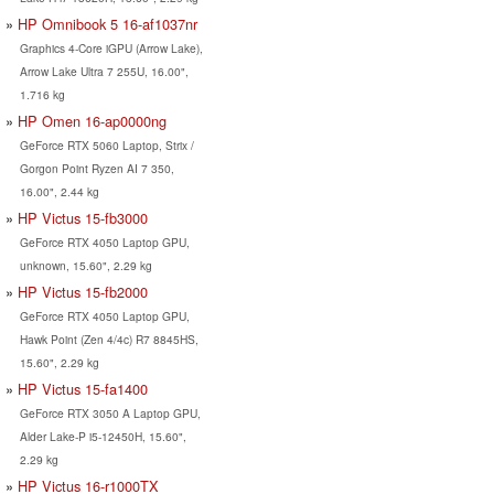
HP Omnibook 5 16-af1037nr
Graphics 4-Core iGPU (Arrow Lake),
Arrow Lake Ultra 7 255U, 16.00",
1.716 kg
HP Omen 16-ap0000ng
GeForce RTX 5060 Laptop, Strix /
Gorgon Point Ryzen AI 7 350,
16.00", 2.44 kg
HP Victus 15-fb3000
GeForce RTX 4050 Laptop GPU,
unknown, 15.60", 2.29 kg
HP Victus 15-fb2000
GeForce RTX 4050 Laptop GPU,
Hawk Point (Zen 4/4c) R7 8845HS,
15.60", 2.29 kg
HP Victus 15-fa1400
GeForce RTX 3050 A Laptop GPU,
Alder Lake-P i5-12450H, 15.60",
2.29 kg
HP Victus 16-r1000TX