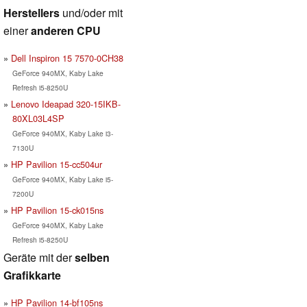
Herstellers
und/oder mit
einer
anderen CPU
Dell Inspiron 15 7570-0CH38
GeForce 940MX, Kaby Lake
Refresh i5-8250U
Lenovo Ideapad 320-15IKB-
80XL03L4SP
GeForce 940MX, Kaby Lake i3-
7130U
HP Pavilion 15-cc504ur
GeForce 940MX, Kaby Lake i5-
7200U
HP Pavilion 15-ck015ns
GeForce 940MX, Kaby Lake
Refresh i5-8250U
Geräte mit der
selben
Grafikkarte
HP Pavilion 14-bf105ns