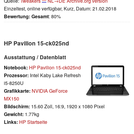
Quelle:
Tweakers
NL→DE
Archive.org version
Einzeltest, online verfügbar, Kurz, Datum: 21.02.2018
Bewertung:
Gesamt
: 80%
HP Pavilion 15-ck025nd
Ausstattung / Datenblatt
Notebook:
HP Pavilion 15-ck025nd
Prozessor:
Intel Kaby Lake Refresh
i5-8250U
Grafikkarte:
NVIDIA GeForce
MX150
Bildschirm:
15.60 Zoll, 16:9, 1920 x 1080 Pixel
Gewicht:
1.77kg
Links:
HP Startseite