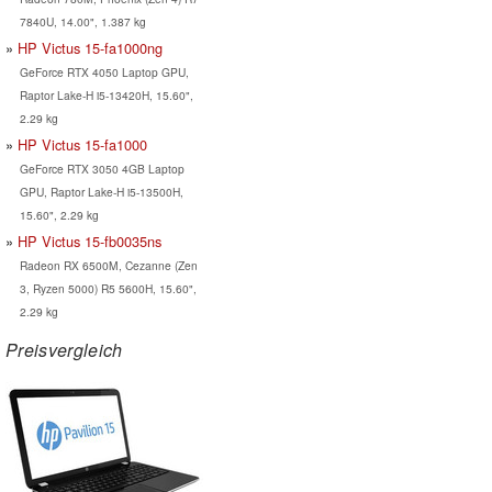
7840U, 14.00", 1.387 kg
HP Victus 15-fa1000ng
GeForce RTX 4050 Laptop GPU,
Raptor Lake-H i5-13420H, 15.60",
2.29 kg
HP Victus 15-fa1000
GeForce RTX 3050 4GB Laptop
GPU, Raptor Lake-H i5-13500H,
15.60", 2.29 kg
HP Victus 15-fb0035ns
Radeon RX 6500M, Cezanne (Zen
3, Ryzen 5000) R5 5600H, 15.60",
2.29 kg
Preisvergleich