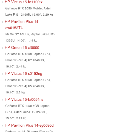
HP Victus 15-fa1100tx
GeForce RTX 2050 Mobile, Alder
Lake-P i5-12450H, 15.60", 2.29 kg
HP Pavilion Plus 14-
ew0153TU
Iris Xe G7 96EUs, Raptor Lake-U i7-
1355U, 14.00", 1.44 kg
HP Omen 16-xf0000
GeForce RTX 4060 Laptop GPU,
Phoenix (Zen 4) R7 7840HS,
16.10", 2.44 kg
HP Victus 16-s0152ng
GeForce RTX 4050 Laptop GPU,
Phoenix (Zen 4) R5 7640HS,
16.10", 2.3 kg
HP Victus 15-fa0054ns
GeForce RTX 3050 4GB Laptop
GPU, Alder Lake-P i5-12450H,
15.60", 2.29 kg
HP Pavilion Plus 14-ey0095cl
Radeon 780M, Phoenix (Zen 4) R7