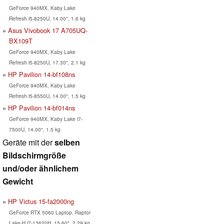
GeForce 940MX, Kaby Lake
Refresh i5-8250U, 14.00", 1.6 kg
Asus Vivobook 17 A705UQ-
BX109T
GeForce 940MX, Kaby Lake
Refresh i5-8250U, 17.30", 2.1 kg
HP Pavilion 14-bf108ns
GeForce 940MX, Kaby Lake
Refresh i5-8550U, 14.00", 1.5 kg
HP Pavilion 14-bf014ns
GeForce 940MX, Kaby Lake i7-
7500U, 14.00", 1.5 kg
Geräte mit der
selben
Bildschirmgröße
und/oder ähnlichem
Gewicht
HP Victus 15-fa2000ng
GeForce RTX 5060 Laptop, Raptor
Lake-H i7-13620H, 15.60", 2.29 kg