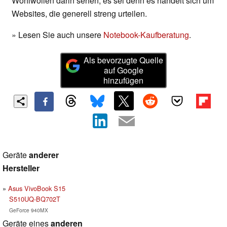
Wohlwollen darin sehen, es sei denn es handelt sich um
Websites, die generell streng urteilen.
» Lesen Sie auch unsere
Notebook-Kaufberatung
.
Als bevorzugte Quelle
auf Google
hinzufügen
Geräte
anderer
Hersteller
Asus VivoBook S15
S510UQ-BQ702T
GeForce 940MX
Geräte eines
anderen