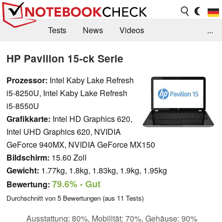
Tests
News
Videos
...
Benchmarks & Tech
Externe Tests
HP Pavilion 15-ck Serie
Kaufberatung
Deals
Suche
Jobs
Prozessor:
Intel Kaby Lake Refresh
i5-8250U, Intel Kaby Lake Refresh
Forum
i5-8550U
Grafikkarte:
Intel HD Graphics 620,
Intel UHD Graphics 620, NVIDIA
GeForce 940MX, NVIDIA GeForce MX150
Bildschirm:
15.60 Zoll
Gewicht:
1.77kg, 1.8kg, 1.83kg, 1.9kg, 1.95kg
79.6%
- Gut
Bewertung:
Durchschnitt von
5
Bewertungen (aus
11
Tests)
Ausstattung: 80%, Mobilität: 70%, Gehäuse: 90%