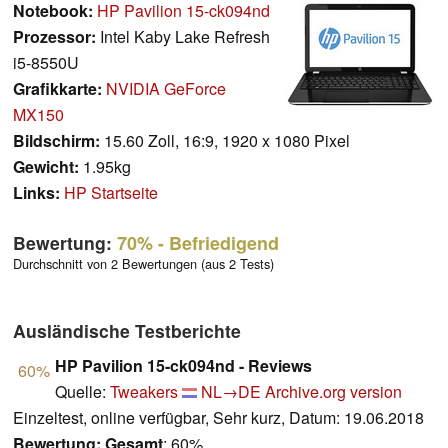
Notebook:
HP Pavilion 15-ck094nd
Prozessor:
Intel Kaby Lake Refresh
i5-8550U
Grafikkarte:
NVIDIA GeForce
MX150
Bildschirm:
15.60 Zoll, 16:9, 1920 x 1080 Pixel
Gewicht:
1.95kg
Links:
HP Startseite
Bewertung:
70%
- Befriedigend
Durchschnitt von 2 Bewertungen (aus 2 Tests)
Ausländische Testberichte
HP Pavilion 15-ck094nd - Reviews
60%
Quelle:
Tweakers
NL→DE
Archive.org version
Einzeltest, online verfügbar, Sehr kurz, Datum: 19.06.2018
Bewertung:
Gesamt
: 60%