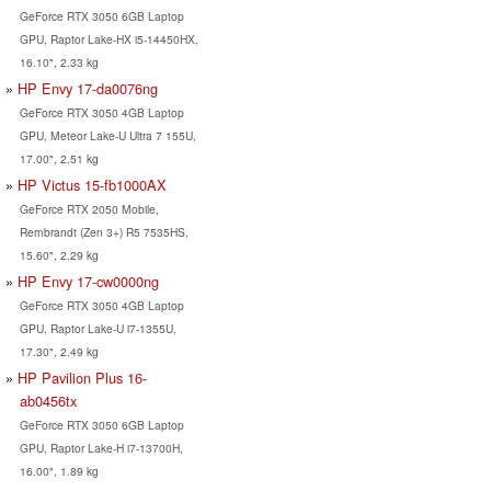
GeForce RTX 3050 6GB Laptop
GPU, Raptor Lake-HX i5-14450HX,
16.10", 2.33 kg
HP Envy 17-da0076ng
GeForce RTX 3050 4GB Laptop
GPU, Meteor Lake-U Ultra 7 155U,
17.00", 2.51 kg
HP Victus 15-fb1000AX
GeForce RTX 2050 Mobile,
Rembrandt (Zen 3+) R5 7535HS,
15.60", 2.29 kg
HP Envy 17-cw0000ng
GeForce RTX 3050 4GB Laptop
GPU, Raptor Lake-U i7-1355U,
17.30", 2.49 kg
HP Pavilion Plus 16-
ab0456tx
GeForce RTX 3050 6GB Laptop
GPU, Raptor Lake-H i7-13700H,
16.00", 1.89 kg