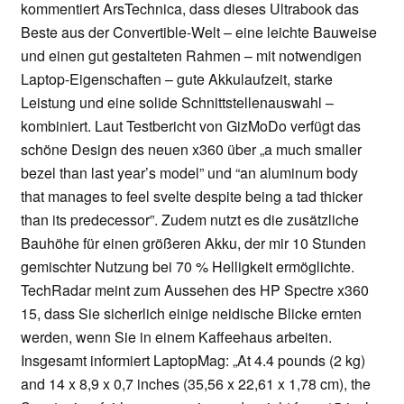
kommentiert ArsTechnica, dass dieses Ultrabook das
Beste aus der Convertible-Welt – eine leichte Bauweise
und einen gut gestalteten Rahmen – mit notwendigen
Laptop-Eigenschaften – gute Akkulaufzeit, starke
Leistung und eine solide Schnittstellenauswahl –
kombiniert. Laut Testbericht von GizMoDo verfügt das
schöne Design des neuen x360 über „a much smaller
bezel than last year’s model” und “an aluminum body
that manages to feel svelte despite being a tad thicker
than its predecessor”. Zudem nutzt es die zusätzliche
Bauhöhe für einen größeren Akku, der mir 10 Stunden
gemischter Nutzung bei 70 % Helligkeit ermöglichte.
TechRadar meint zum Aussehen des HP Spectre x360
15, dass Sie sicherlich einige neidische Blicke ernten
werden, wenn Sie in einem Kaffeehaus arbeiten.
Insgesamt informiert LaptopMag: „At 4.4 pounds (2 kg)
and 14 x 8,9 x 0,7 inches (35,56 x 22,61 x 1,78 cm), the