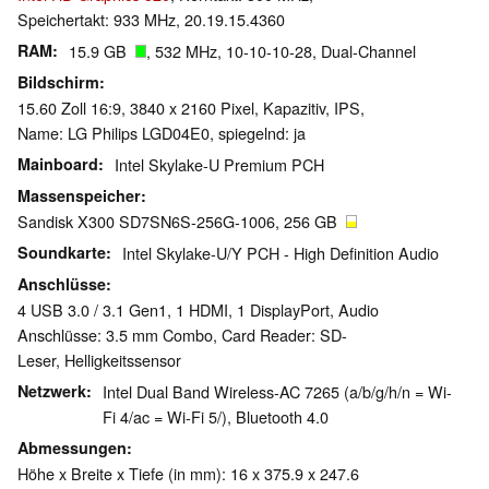
Speichertakt: 933 MHz, 20.19.15.4360
RAM
15.9 GB
, 532 MHz, 10-10-10-28, Dual-Channel
Bildschirm
15.60 Zoll 16:9, 3840 x 2160 Pixel, Kapazitiv, IPS,
Name: LG Philips LGD04E0, spiegelnd: ja
Mainboard
Intel Skylake-U Premium PCH
Massenspeicher
Sandisk X300 SD7SN6S-256G-1006, 256 GB
Soundkarte
Intel Skylake-U/Y PCH - High Definition Audio
Anschlüsse
4 USB 3.0 / 3.1 Gen1, 1 HDMI, 1 DisplayPort, Audio
Anschlüsse: 3.5 mm Combo, Card Reader: SD-
Leser, Helligkeitssensor
Netzwerk
Intel Dual Band Wireless-AC 7265 (a/b/g/h/n = Wi-
Fi 4/ac = Wi-Fi 5/), Bluetooth 4.0
Abmessungen
Höhe x Breite x Tiefe (in mm): 16 x 375.9 x 247.6