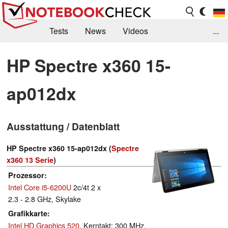
Tests
News
Videos
...
Benchmarks & Tech
Externe Tests
HP Spectre x360 15-
Kaufberatung
Deals
Suche
Jobs
ap012dx
Forum
Ausstattung / Datenblatt
HP Spectre x360 15-ap012dx (
Spectre
x360 13 Serie
)
Prozessor
Intel Core i5-6200U
2c/4t 2 x
2.3 - 2.8 GHz, Skylake
Grafikkarte
Intel HD Graphics 520
, Kerntakt: 300 MHz,