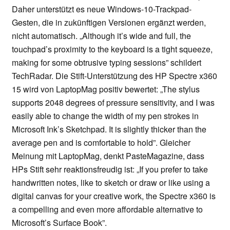
Daher unterstützt es neue Windows-10-Trackpad-
Gesten, die in zukünftigen Versionen ergänzt werden,
nicht automatisch. „Although it’s wide and full, the
touchpad’s proximity to the keyboard is a tight squeeze,
making for some obtrusive typing sessions” schildert
TechRadar. Die Stift-Unterstützung des HP Spectre x360
15 wird von LaptopMag positiv bewertet: „The stylus
supports 2048 degrees of pressure sensitivity, and I was
easily able to change the width of my pen strokes in
Microsoft Ink’s Sketchpad. It is slightly thicker than the
average pen and is comfortable to hold”. Gleicher
Meinung mit LaptopMag, denkt PasteMagazine, dass
HPs Stift sehr reaktionsfreudig ist: „If you prefer to take
handwritten notes, like to sketch or draw or like using a
digital canvas for your creative work, the Spectre x360 is
a compelling and even more affordable alternative to
Microsoft’s Surface Book”.