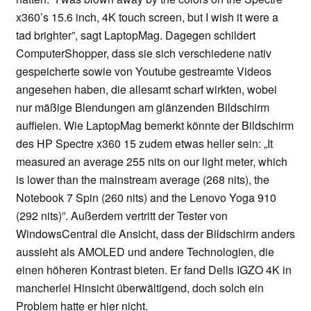
x360’s 15.6 inch, 4K touch screen, but I wish it were a
tad brighter”, sagt LaptopMag. Dagegen schildert
ComputerShopper, dass sie sich verschiedene nativ
gespeicherte sowie von Youtube gestreamte Videos
angesehen haben, die allesamt scharf wirkten, wobei
nur mäßige Blendungen am glänzenden Bildschirm
auffielen. Wie LaptopMag bemerkt könnte der Bildschirm
des HP Spectre x360 15 zudem etwas heller sein: „It
measured an average 255 nits on our light meter, which
is lower than the mainstream average (268 nits), the
Notebook 7 Spin (260 nits) and the Lenovo Yoga 910
(292 nits)”. Außerdem vertritt der Tester von
WindowsCentral die Ansicht, dass der Bildschirm anders
aussieht als AMOLED und andere Technologien, die
einen höheren Kontrast bieten. Er fand Dells IGZO 4K in
mancherlei Hinsicht überwältigend, doch solch ein
Problem hatte er hier nicht.