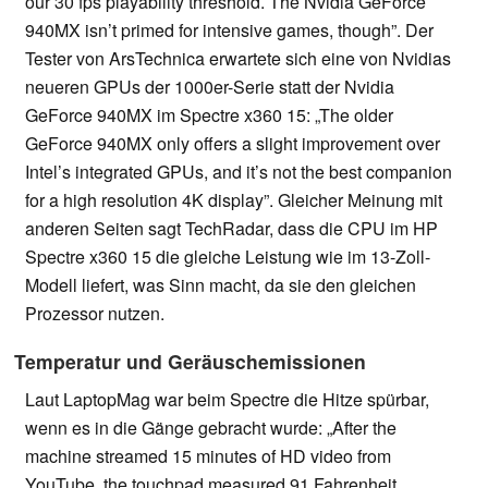
our 30 fps playability threshold. The Nvidia GeForce
940MX isn’t primed for intensive games, though”. Der
Tester von ArsTechnica erwartete sich eine von Nvidias
neueren GPUs der 1000er-Serie statt der Nvidia
GeForce 940MX im Spectre x360 15: „The older
GeForce 940MX only offers a slight improvement over
Intel’s integrated GPUs, and it’s not the best companion
for a high resolution 4K display”. Gleicher Meinung mit
anderen Seiten sagt TechRadar, dass die CPU im HP
Spectre x360 15 die gleiche Leistung wie im 13-Zoll-
Modell liefert, was Sinn macht, da sie den gleichen
Prozessor nutzen.
Temperatur und Geräuschemissionen
Laut LaptopMag war beim Spectre die Hitze spürbar,
wenn es in die Gänge gebracht wurde: „After the
machine streamed 15 minutes of HD video from
YouTube, the touchpad measured 91 Fahrenheit