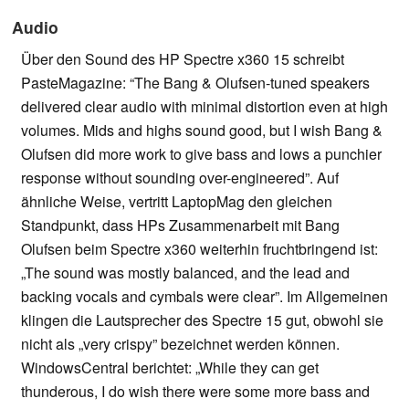
Audio
Über den Sound des HP Spectre x360 15 schreibt
PasteMagazine: “The Bang & Olufsen-tuned speakers
delivered clear audio with minimal distortion even at high
volumes. Mids and highs sound good, but I wish Bang &
Olufsen did more work to give bass and lows a punchier
response without sounding over-engineered”. Auf
ähnliche Weise, vertritt LaptopMag den gleichen
Standpunkt, dass HPs Zusammenarbeit mit Bang
Olufsen beim Spectre x360 weiterhin fruchtbringend ist:
„The sound was mostly balanced, and the lead and
backing vocals and cymbals were clear”. Im Allgemeinen
klingen die Lautsprecher des Spectre 15 gut, obwohl sie
nicht als „very crispy” bezeichnet werden können.
WindowsCentral berichtet: „While they can get
thunderous, I do wish there were some more bass and