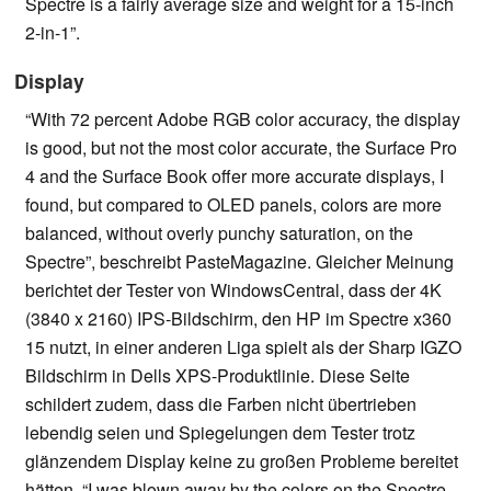
Spectre is a fairly average size and weight for a 15-inch
2-in-1”.
Display
“With 72 percent Adobe RGB color accuracy, the display
is good, but not the most color accurate, the Surface Pro
4 and the Surface Book offer more accurate displays, I
found, but compared to OLED panels, colors are more
balanced, without overly punchy saturation, on the
Spectre”, beschreibt PasteMagazine. Gleicher Meinung
berichtet der Tester von WindowsCentral, dass der 4K
(3840 x 2160) IPS-Bildschirm, den HP im Spectre x360
15 nutzt, in einer anderen Liga spielt als der Sharp IGZO
Bildschirm in Dells XPS-Produktlinie. Diese Seite
schildert zudem, dass die Farben nicht übertrieben
lebendig seien und Spiegelungen dem Tester trotz
glänzendem Display keine zu großen Probleme bereitet
hätten. “I was blown away by the colors on the Spectre