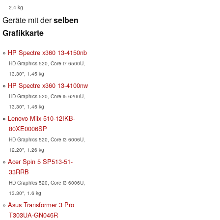
2.4 kg
Geräte mit der
selben
Grafikkarte
HP Spectre x360 13-4150nb
HD Graphics 520, Core i7 6500U,
13.30", 1.45 kg
HP Spectre x360 13-4100nw
HD Graphics 520, Core i5 6200U,
13.30", 1.45 kg
Lenovo Miix 510-12IKB-
80XE0006SP
HD Graphics 520, Core i3 6006U,
12.20", 1.26 kg
Acer Spin 5 SP513-51-
33RRB
HD Graphics 520, Core i3 6006U,
13.30", 1.6 kg
Asus Transformer 3 Pro
T303UA-GN046R