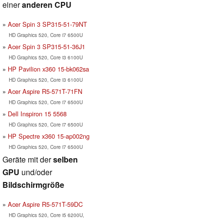
einer
anderen CPU
Acer Spin 3 SP315-51-79NT
HD Graphics 520, Core i7 6500U
Acer Spin 3 SP315-51-36J1
HD Graphics 520, Core i3 6100U
HP Pavilion x360 15-bk062sa
HD Graphics 520, Core i3 6100U
Acer Aspire R5-571T-71FN
HD Graphics 520, Core i7 6500U
Dell Inspiron 15 5568
HD Graphics 520, Core i7 6500U
HP Spectre x360 15-ap002ng
HD Graphics 520, Core i7 6500U
Geräte mit der
selben
GPU
und/oder
Bildschirmgröße
Acer Aspire R5-571T-59DC
HD Graphics 520, Core i5 6200U,