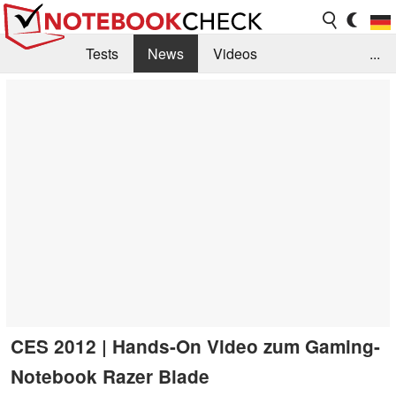
Tests
News
Videos
...
Benchmarks & Tech
Externe Tests
Kaufberatung
Deals
Suche
Jobs
Forum
CES 2012 | Hands-On Video zum Gaming-
Notebook Razer Blade