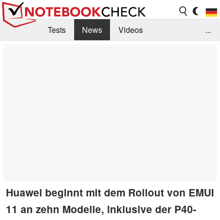
Tests
News
Videos
...
Benchmarks & Tech
Externe Tests
Kaufberatung
Deals
Suche
Jobs
Forum
Huawei beginnt mit dem Rollout von EMUI
11 an zehn Modelle, inklusive der P40-