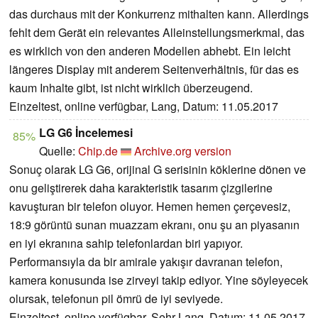
das durchaus mit der Konkurrenz mithalten kann. Allerdings
fehlt dem Gerät ein relevantes Alleinstellungsmerkmal, das
es wirklich von den anderen Modellen abhebt. Ein leicht
längeres Display mit anderem Seitenverhältnis, für das es
kaum Inhalte gibt, ist nicht wirklich überzeugend.
Einzeltest, online verfügbar, Lang, Datum: 11.05.2017
LG G6 İncelemesi
85%
Quelle:
Chip.de
Archive.org version
Sonuç olarak LG G6, orijinal G serisinin köklerine dönen ve
onu geliştirerek daha karakteristik tasarım çizgilerine
kavuşturan bir telefon oluyor. Hemen hemen çerçevesiz,
18:9 görüntü sunan muazzam ekranı, onu şu an piyasanın
en iyi ekranına sahip telefonlardan biri yapıyor.
Performansıyla da bir amirale yakışır davranan telefon,
kamera konusunda ise zirveyi takip ediyor. Yine söyleyecek
olursak, telefonun pil ömrü de iyi seviyede.
Einzeltest, online verfügbar, Sehr Lang, Datum: 11.05.2017