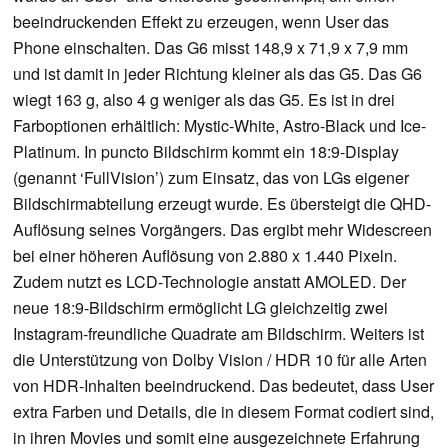
beeindruckenden Effekt zu erzeugen, wenn User das
Phone einschalten. Das G6 misst 148,9 x 71,9 x 7,9 mm
und ist damit in jeder Richtung kleiner als das G5. Das G6
wiegt 163 g, also 4 g weniger als das G5. Es ist in drei
Farboptionen erhältlich: Mystic-White, Astro-Black und Ice-
Platinum. In puncto Bildschirm kommt ein 18:9-Display
(genannt ‘FullVision’) zum Einsatz, das von LGs eigener
Bildschirmabteilung erzeugt wurde. Es übersteigt die QHD-
Auflösung seines Vorgängers. Das ergibt mehr Widescreen
bei einer höheren Auflösung von 2.880 x 1.440 Pixeln.
Zudem nutzt es LCD-Technologie anstatt AMOLED. Der
neue 18:9-Bildschirm ermöglicht LG gleichzeitig zwei
Instagram-freundliche Quadrate am Bildschirm. Weiters ist
die Unterstützung von Dolby Vision / HDR 10 für alle Arten
von HDR-Inhalten beeindruckend. Das bedeutet, dass User
extra Farben und Details, die in diesem Format codiert sind,
in ihren Movies und somit eine ausgezeichnete Erfahrung