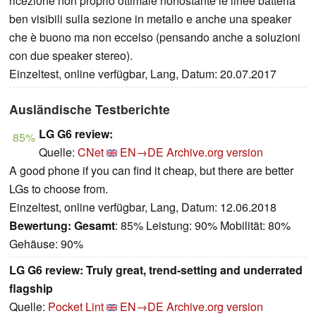
ricezione non proprio ottimale nonostante le linee batteria
ben visibili sulla sezione in metallo e anche una speaker
che è buono ma non eccelso (pensando anche a soluzioni
con due speaker stereo).
Einzeltest, online verfügbar, Lang, Datum: 20.07.2017
Ausländische Testberichte
LG G6 review:
85%
Quelle:
CNet
EN→DE
Archive.org version
A good phone if you can find it cheap, but there are better
LGs to choose from.
Einzeltest, online verfügbar, Lang, Datum: 12.06.2018
Bewertung:
Gesamt
: 85% Leistung: 90% Mobilität: 80%
Gehäuse: 90%
LG G6 review: Truly great, trend-setting and underrated
flagship
Quelle:
Pocket Lint
EN→DE
Archive.org version