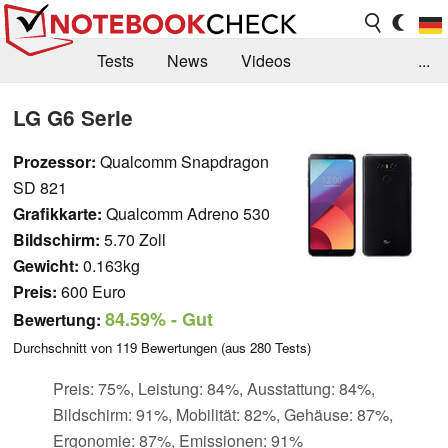
Tests
News
Videos
...
Benchmarks & Tech
Externe Tests
LG G6 Serie
Kaufberatung
Deals
Suche
Jobs
Prozessor:
Qualcomm Snapdragon
SD 821
Forum
Grafikkarte:
Qualcomm Adreno 530
Bildschirm:
5.70 Zoll
Gewicht:
0.163kg
Preis:
600 Euro
84.59%
- Gut
Bewertung:
Durchschnitt von
119
Bewertungen (aus
280
Tests)
Preis: 75%, Leistung: 84%, Ausstattung: 84%,
Bildschirm: 91%, Mobilität: 82%, Gehäuse: 87%,
Ergonomie: 87%, Emissionen: 91%