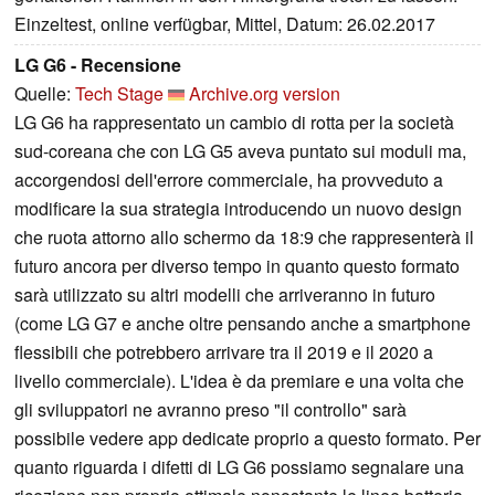
Einzeltest, online verfügbar, Mittel, Datum: 26.02.2017
LG G6 - Recensione
Quelle:
Tech Stage
Archive.org version
LG G6 ha rappresentato un cambio di rotta per la società
sud-coreana che con LG G5 aveva puntato sui moduli ma,
accorgendosi dell'errore commerciale, ha provveduto a
modificare la sua strategia introducendo un nuovo design
che ruota attorno allo schermo da 18:9 che rappresenterà il
futuro ancora per diverso tempo in quanto questo formato
sarà utilizzato su altri modelli che arriveranno in futuro
(come LG G7 e anche oltre pensando anche a smartphone
flessibili che potrebbero arrivare tra il 2019 e il 2020 a
livello commerciale). L'idea è da premiare e una volta che
gli sviluppatori ne avranno preso "il controllo" sarà
possibile vedere app dedicate proprio a questo formato. Per
quanto riguarda i difetti di LG G6 possiamo segnalare una