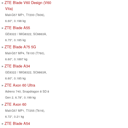
ZTE Blade V60 Design (V60
Vita)
Mali-G57 MP1, T7200 (T606),
6.60", 0.198 kg
ZTE Blade A55
GE8322 / IMG8322, SC9863A,
6.75", 0.185 kg
ZTE Blade A75 5G
Mali-G57 MP4, T8100 (T760),
6.60", 0.1897 kg
ZTE Blade A34
GE8322 / IMG8322, SC9863A,
6.60", 0.185 kg
ZTE Axon 60 Ultra
Adreno 740, Snapdragon 8 SD 8
Gen 2, 6.78", 0.199 kg
ZTE Axon 60
Mali-G57 MP1, T7255 (T616),
6.72", 0.21 kg
ZTE Blade A54