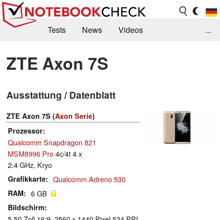
Tests
News
Videos
...
Benchmarks & Tech
Externe Tests
ZTE Axon 7S
Kaufberatung
Deals
Suche
Jobs
Ausstattung / Datenblatt
Forum
ZTE Axon 7S (
Axon Serie
)
Prozessor
Qualcomm Snapdragon 821
MSM8996 Pro
4c/4t 4 x
2.4 GHz, Kryo
Grafikkarte
Qualcomm Adreno 530
RAM
6 GB
Bildschirm
5.50 Zoll 16:9, 2560 x 1440 Pixel 534 PPI,