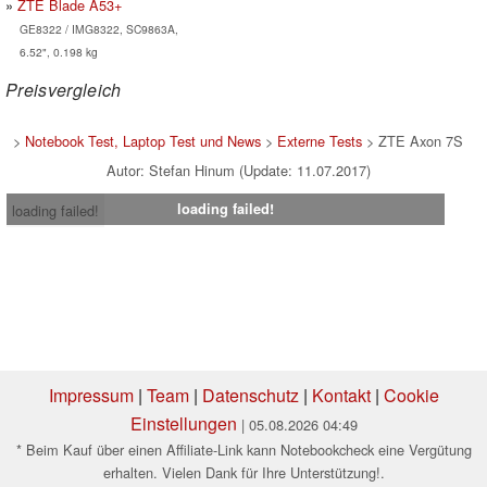
ZTE Blade A53+
GE8322 / IMG8322, SC9863A,
6.52", 0.198 kg
Preisvergleich
>
Notebook Test, Laptop Test und News
>
Externe Tests
> ZTE Axon 7S
Autor: Stefan Hinum (Update: 11.07.2017)
loading failed!
loading failed!
Impressum
|
Team
|
Datenschutz
|
Kontakt
|
Cookie
Einstellungen
| 05.08.2026 04:49
* Beim Kauf über einen Affiliate-Link kann Notebookcheck eine Vergütung
erhalten. Vielen Dank für Ihre Unterstützung!.