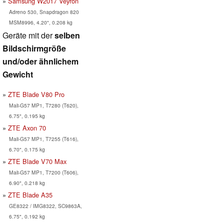
Samsung W2017 Veyron
Adreno 530, Snapdragon 820
MSM8996, 4.20", 0.208 kg
Geräte mit der
selben
Bildschirmgröße
und/oder ähnlichem
Gewicht
ZTE Blade V80 Pro
Mali-G57 MP1, T7280 (T620),
6.75", 0.195 kg
ZTE Axon 70
Mali-G57 MP1, T7255 (T616),
6.70", 0.175 kg
ZTE Blade V70 Max
Mali-G57 MP1, T7200 (T606),
6.90", 0.218 kg
ZTE Blade A35
GE8322 / IMG8322, SC9863A,
6.75", 0.192 kg