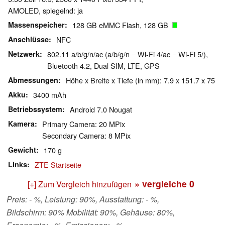
AMOLED, spiegelnd: ja
Massenspeicher
128 GB eMMC Flash, 128 GB
Anschlüsse
NFC
Netzwerk
802.11 a/b/g/n/ac (a/b/g/n = Wi-Fi 4/ac = Wi-Fi 5/),
Bluetooth 4.2, Dual SIM, LTE, GPS
Abmessungen
Höhe x Breite x Tiefe (in mm): 7.9 x 151.7 x 75
Akku
3400 mAh
Betriebssystem
Android 7.0 Nougat
Kamera
Primary Camera: 20 MPix
Secondary Camera: 8 MPix
Gewicht
170 g
Links
ZTE Startseite
» vergleiche
0
[+] Zum Vergleich hinzufügen
Preis: - %, Leistung: 90%, Ausstattung: - %,
Bildschirm: 90% Mobilität: 90%, Gehäuse: 80%,