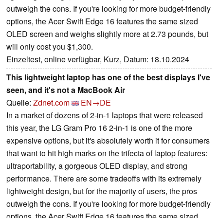
outweigh the cons. If you're looking for more budget-friendly
options, the Acer Swift Edge 16 features the same sized
OLED screen and weighs slightly more at 2.73 pounds, but
will only cost you $1,300.
Einzeltest, online verfügbar, Kurz, Datum: 18.10.2024
This lightweight laptop has one of the best displays I've
seen, and it's not a MacBook Air
Quelle:
Zdnet.com
EN→DE
In a market of dozens of 2-in-1 laptops that were released
this year, the LG Gram Pro 16 2-in-1 is one of the more
expensive options, but it's absolutely worth it for consumers
that want to hit high marks on the trifecta of laptop features:
ultraportability, a gorgeous OLED display, and strong
performance. There are some tradeoffs with its extremely
lightweight design, but for the majority of users, the pros
outweigh the cons. If you're looking for more budget-friendly
options, the Acer Swift Edge 16 features the same sized