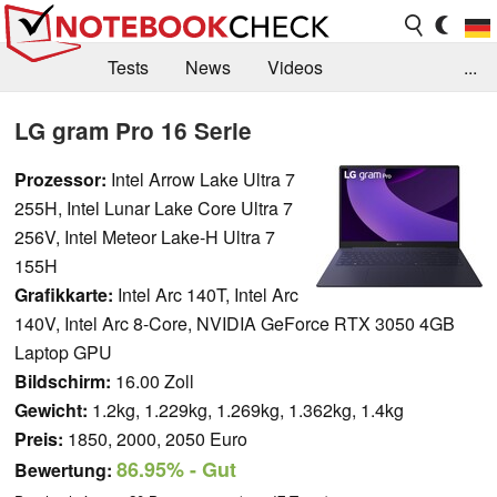
Tests
News
Videos
...
Benchmarks & Tech
Externe Tests
LG gram Pro 16 Serie
Kaufberatung
Deals
Suche
Jobs
Prozessor:
Intel Arrow Lake Ultra 7
255H, Intel Lunar Lake Core Ultra 7
Forum
256V, Intel Meteor Lake-H Ultra 7
155H
Grafikkarte:
Intel Arc 140T, Intel Arc
140V, Intel Arc 8-Core, NVIDIA GeForce RTX 3050 4GB
Laptop GPU
Bildschirm:
16.00 Zoll
Gewicht:
1.2kg, 1.229kg, 1.269kg, 1.362kg, 1.4kg
Preis:
1850, 2000, 2050 Euro
86.95%
- Gut
Bewertung: