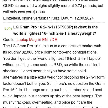
OLED screen and weighs slightly more at 2.73 pounds, but
will only cost you $1,300.
Einzeltest, online verfügbar, Kurz, Datum: 12.09.2024
LG Gram Pro 16 2-in-1 (16T90SP) review: Is the
80%
world’s lightest 16-inch 2-in-1 a heavyweight?
Quelle:
Laptop Mag
EN→DE
The LG Gram Pro 16 2-in-1 is in a competitive market with
its roughly $2,000 price point for top-end configurations.
You don’t get to the “world’s lightest 16-inch 2-in-1 laptop”
without costing some serious R&D, so while the cost isn’t
shocking, it does mean that you have some solid
alternatives if a little extra weight or dropping the 2-in-1 form
factor doesn’t bother you. Still, there’s no question the Gram
Pro 16 2-in-1 belongs among our best ultrabooks and best
2-in-1 laptops, but it comes up shy of the best laptops. The
mushy trackpad, overheating, and price point are the