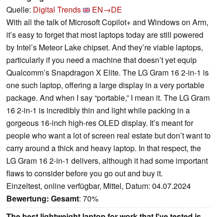
Quelle:
Digital Trends
EN→DE
With all the talk of Microsoft Copilot+ and Windows on Arm,
it’s easy to forget that most laptops today are still powered
by Intel’s Meteor Lake chipset. And they’re viable laptops,
particularly if you need a machine that doesn’t yet equip
Qualcomm’s Snapdragon X Elite. The LG Gram 16 2-in-1 is
one such laptop, offering a large display in a very portable
package. And when I say “portable,” I mean it. The LG Gram
16 2-in-1 is incredibly thin and light while packing in a
gorgeous 16-inch high-res OLED display. It’s meant for
people who want a lot of screen real estate but don’t want to
carry around a thick and heavy laptop. In that respect, the
LG Gram 16 2-in-1 delivers, although it had some important
flaws to consider before you go out and buy it.
Einzeltest, online verfügbar, Mittel, Datum: 04.07.2024
Bewertung:
Gesamt
: 70%
The best lightweight laptop for work that I've tested is