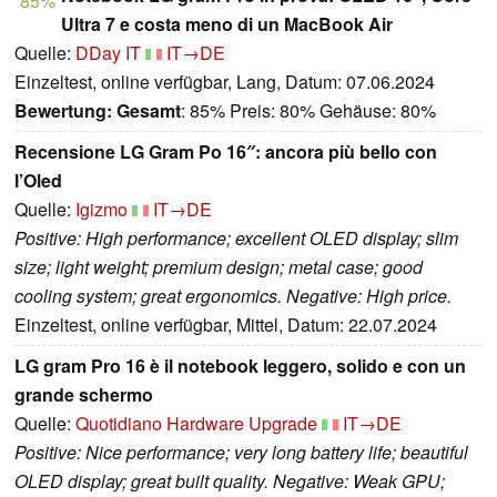
85%
Ultra 7 e costa meno di un MacBook Air
Quelle:
DDay IT
IT→DE
Einzeltest, online verfügbar, Lang, Datum: 07.06.2024
Bewertung:
Gesamt
: 85% Preis: 80% Gehäuse: 80%
Recensione LG Gram Po 16″: ancora più bello con
l’Oled
Quelle:
Igizmo
IT→DE
Positive: High performance; excellent OLED display; slim
size; light weight; premium design; metal case; good
cooling system; great ergonomics. Negative: High price.
Einzeltest, online verfügbar, Mittel, Datum: 22.07.2024
LG gram Pro 16 è il notebook leggero, solido e con un
grande schermo
Quelle:
Quotidiano Hardware Upgrade
IT→DE
Positive: Nice performance; very long battery life; beautiful
OLED display; great built quality. Negative: Weak GPU;