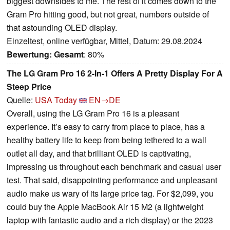
biggest downsides to me. The rest of it comes down to the
Gram Pro hitting good, but not great, numbers outside of
that astounding OLED display.
Einzeltest, online verfügbar, Mittel, Datum: 29.08.2024
Bewertung:
Gesamt
: 80%
The LG Gram Pro 16 2-In-1 Offers A Pretty Display For A
Steep Price
Quelle:
USA Today
EN→DE
Overall, using the LG Gram Pro 16 is a pleasant
experience. It’s easy to carry from place to place, has a
healthy battery life to keep from being tethered to a wall
outlet all day, and that brilliant OLED is captivating,
impressing us throughout each benchmark and casual user
test. That said, disappointing performance and unpleasant
audio make us wary of its large price tag. For $2,099, you
could buy the Apple MacBook Air 15 M2 (a lightweight
laptop with fantastic audio and a rich display) or the 2023