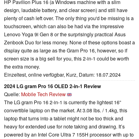
HP Pavilion Plus 16 (a Windows machine with a slim
design, laudable battery, and clear screen) and still have
plenty of cash left over. The only thing you'd be missing is a
touchscreen, which can also be had via the impressive
Lenovo Yoga 9i Gen 8 or the surprisingly practical Asus
Zenbook Duo for less money. None of these options boast a
display quite as large as the Gram Pro 16, however, so if
screen size is a big sell for you, this 2-in-1 could be worth
the extra money.
Einzeltest, online verfügbar, Kurz, Datum: 18.07.2024
2024 LG gram Pro 16 OLED 2-in-1 Review
Quelle:
Mobile Tech Review
The LG gram Pro 16 2-in-1 is currently the lightest 16”
convertible laptop on the market. At 3.08 lbs. / 1.4kg, this
laptop that turns into a tablet might not be too thick and
heavy for extended use for note taking and drawing. It’s
powered by an Intel Core Ultra 7 155H processor with up to