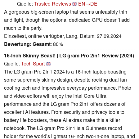
Quelle:
Trusted Reviews
EN→DE
A gorgeous big-screen laptop that seems unfeasibly thin
and light, though the optional dedicated GPU doesn’t add
much to the party.
Einzeltest, online verfügbar, Lang, Datum: 27.09.2024
Bewertung:
Gesamt
: 80%
16-Inch Skinny Beast! | LG gram Pro 2in1 Review (2024)
Quelle:
Tech Spurt
The LG gram Pro 2in1 2024 is a 16-inch laptop boasting
some supremely skinny design, despite rocking dual fan
cooling tech and impressive everyday performance. Photo
and video editors will enjoy the Intel Core Ultra
performance and the LG gram Pro 2in1 offers dozens of
excellent AI features. From security and privacy tools to
battery life boosters, these AI extras make this a killer
notebook. The LG gram Pro 2in1 is a Guinness record
holder for the world’s lightest 16-inch two-in-one laptop, and