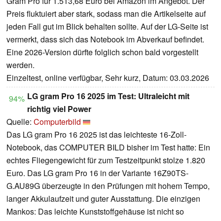
Gram Pro für 1.513,68 Euro bei Amazon im Angebot. Der
Preis fluktuiert aber stark, sodass man die Artikelseite auf
jeden Fall gut im Blick behalten sollte. Auf der LG-Seite ist
vermerkt, dass sich das Notebook im Abverkauf befindet.
Eine 2026-Version dürfte folglich schon bald vorgestellt
werden.
Einzeltest, online verfügbar, Sehr kurz, Datum: 03.03.2026
LG gram Pro 16 2025 im Test: Ultraleicht mit
94%
richtig viel Power
Quelle:
Computerbild
Das LG gram Pro 16 2025 ist das leichteste 16-Zoll-
Notebook, das COMPUTER BILD bisher im Test hatte: Ein
echtes Fliegengewicht für zum Testzeitpunkt stolze 1.820
Euro. Das LG gram Pro 16 in der Variante 16Z90TS-
G.AU89G überzeugte in den Prüfungen mit hohem Tempo,
langer Akkulaufzeit und guter Ausstattung. Die einzigen
Mankos: Das leichte Kunststoffgehäuse ist nicht so