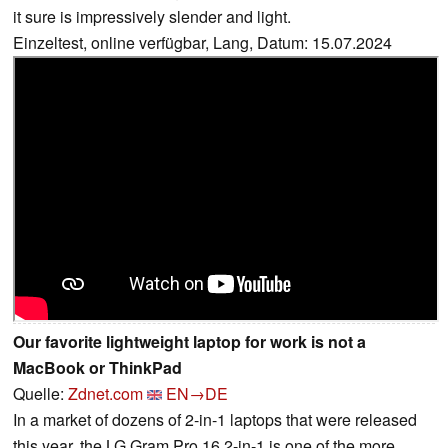
it sure is impressively slender and light.
Einzeltest, online verfügbar, Lang, Datum: 15.07.2024
Our favorite lightweight laptop for work is not a
MacBook or ThinkPad
Quelle:
Zdnet.com
EN→DE
In a market of dozens of 2-in-1 laptops that were released
this year, the LG Gram Pro 16 2-in-1 is one of the more