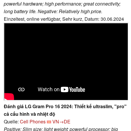
powerful hardware; high performance; great connectivity;
long battery life. Negative: Relatively high price.
Einzeltest, online verfügbar, Sehr kurz, Datum: 30.06.2024
Đánh giá LG Gram Pro 16 2024: Thiết kế ultraslim, "pro"
cả cấu hình và nhiệt độ
Quelle:
Cell Phones
VN→DE
Positive: Slim size; light weight; powerful processor; big