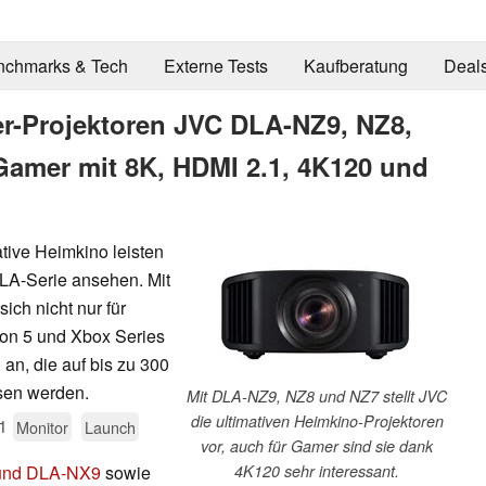
nchmarks & Tech
Externe Tests
Kaufberatung
Deal
er-Projektoren JVC DLA-NZ9, NZ8,
amer mit 8K, HDMI 2.1, 4K120 und
tive Heimkino leisten
ILA-Serie ansehen. Mit
h nicht nur für
ion 5 und Xbox Series
an, die auf bis zu 300
sen werden.
Mit DLA-NZ9, NZ8 und NZ7 stellt JVC
die ultimativen Heimkino-Projektoren
1
Monitor
Launch
vor, auch für Gamer sind sie dank
und DLA-NX9
sowie
4K120 sehr interessant.