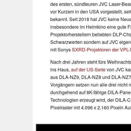
des ersten, sündteuren JVC Laser-Be
vor Kurzem in den USA vorgestellt, sei
bekannt. Seit 2018 hat JVC keine Neue
insbesondere im Heimkino eine gute Fig
Projektorherstellern beliebten DLP-Chi
Schwarzwerten sondern auf JVC eigene
mit Sonys
SXRD-Projektoren der VPL-
Nach drei Jahren steht fürs Weihnacht
ins Haus,
auf der US-Seite
von JVC kan
aus DLA-NZ9, DLA-NZ8 und DLA-NZ7 b
Vorgängern setzen nun alle drei nicht 
durchgehend auf 8K-fähige DILA-Panels
Technologien erzeugt wird, der DILA-Chi
Pixelraster mit 4.096 x 2.160 Pixeln Au