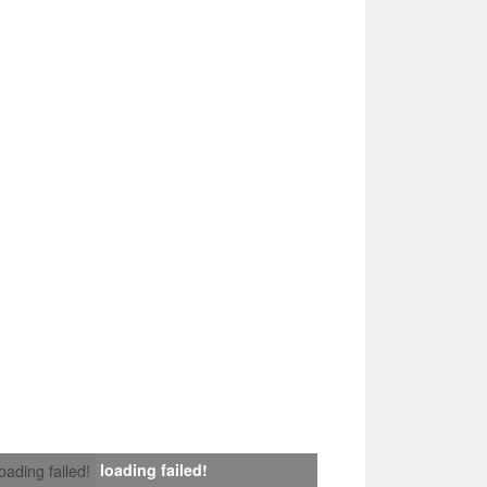
loading failed!
loading failed!