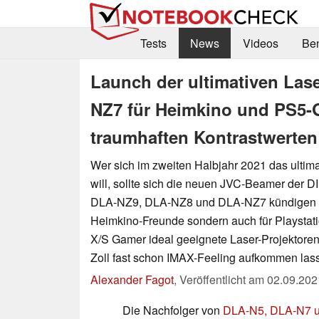
Tests
News
Videos
Be
Launch der ultimativen Las
NZ7 für Heimkino und PS5-G
traumhaften Kontrastwerten
Wer sich im zweiten Halbjahr 2021 das ultima
will, sollte sich die neuen JVC-Beamer der D
DLA-NZ9, DLA-NZ8 und DLA-NZ7 kündigen sic
Heimkino-Freunde sondern auch für Playstat
X/S Gamer ideal geeignete Laser-Projektoren 
Zoll fast schon IMAX-Feeling aufkommen las
Alexander Fagot
,
Veröffentlicht am
02.09.202
Die Nachfolger von
DLA-N5, DLA-N7 