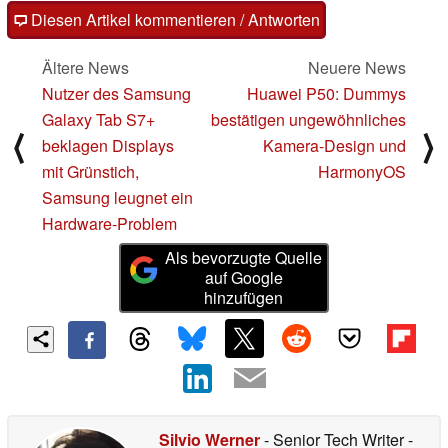
Diesen Artikel kommentieren / Antworten
Ältere News
Neuere News
Nutzer des Samsung
Huawei P50: Dummys
Galaxy Tab S7+
bestätigen ungewöhnliches
⟨
⟩
beklagen Displays
Kamera-Design und
mit Grünstich,
HarmonyOS
Samsung leugnet ein
Hardware-Problem
Als bevorzugte Quelle
auf Google
hinzufügen
Silvio Werner
- Senior Tech Writer
-