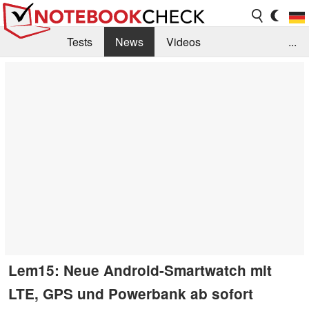
Tests
News
Videos
...
Benchmarks & Tech
Externe Tests
Kaufberatung
Deals
Suche
Jobs
Forum
Lem15: Neue Android-Smartwatch mit
LTE, GPS und Powerbank ab sofort