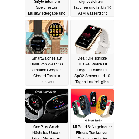
GByte internem
eignet sich zum
Speicher zur
Tauchen und ist bis 10
Musikwiedergabe und
ATM wasserdicht
Telefonfunktionen
10.05.2021
12.05.2021
Smartwatches auf
Deal: Die schicke
Basis von Wear OS
Huawei Watch Fit
erhalten Googles
Elegant Edition mit
Gboard-Tastatur
SpO2-Sensor und 10
Tagen Laufzeit gibts
07.05.2021
aktuell für nur 79 Euro
05.05.2021
OnePlus Watch:
Mi Band 6: Nagelneuer
Nächstes Update
Fitness-Tracker von
bringt Always-on-
Xiaomi bereits im