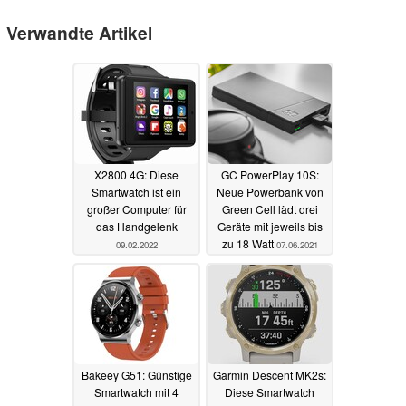
Verwandte Artikel
X2800 4G: Diese
GC PowerPlay 10S:
Smartwatch ist ein
Neue Powerbank von
großer Computer für
Green Cell lädt drei
das Handgelenk
Geräte mit jeweils bis
zu 18 Watt
09.02.2022
07.06.2021
Bakeey G51: Günstige
Garmin Descent MK2s:
Smartwatch mit 4
Diese Smartwatch