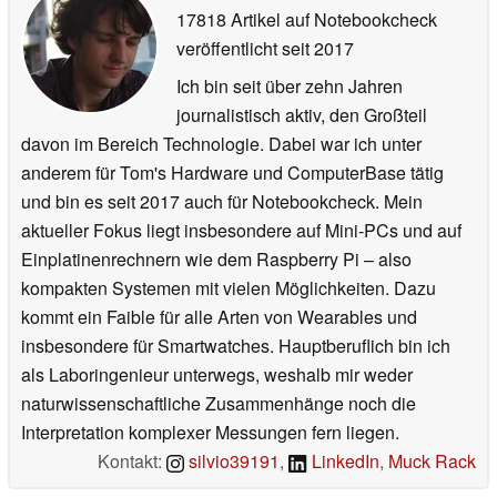
17818 Artikel auf Notebookcheck
veröffentlicht
seit 2017
Ich bin seit über zehn Jahren
journalistisch aktiv, den Großteil
davon im Bereich Technologie. Dabei war ich unter
anderem für Tom's Hardware und ComputerBase tätig
und bin es seit 2017 auch für Notebookcheck. Mein
aktueller Fokus liegt insbesondere auf Mini-PCs und auf
Einplatinenrechnern wie dem Raspberry Pi – also
kompakten Systemen mit vielen Möglichkeiten. Dazu
kommt ein Faible für alle Arten von Wearables und
insbesondere für Smartwatches. Hauptberuflich bin ich
als Laboringenieur unterwegs, weshalb mir weder
naturwissenschaftliche Zusammenhänge noch die
Interpretation komplexer Messungen fern liegen.
Kontakt:
silvio39191
,
LinkedIn
,
Muck Rack