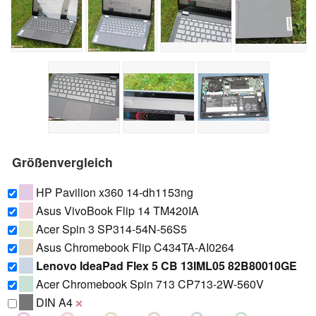
Größenvergleich
HP Pavilion x360 14-dh1153ng
Asus VivoBook Flip 14 TM420IA
Acer Spin 3 SP314-54N-56S5
Asus Chromebook Flip C434TA-AI0264
Lenovo IdeaPad Flex 5 CB 13IML05 82B80010GE
Acer Chromebook Spin 713 CP713-2W-560V
DIN A4
❌