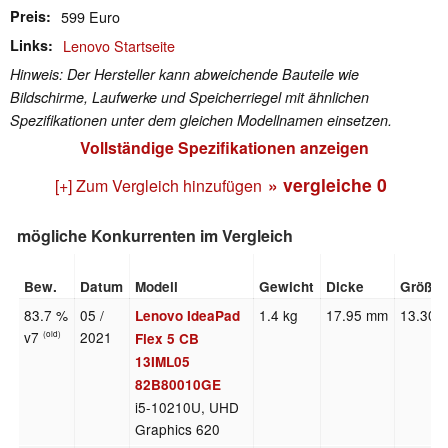
Preis
599 Euro
Links
Lenovo Startseite
Hinweis: Der Hersteller kann abweichende Bauteile wie
Bildschirme, Laufwerke und Speicherriegel mit ähnlichen
Spezifikationen unter dem gleichen Modellnamen einsetzen.
Vollständige Spezifikationen anzeigen
» vergleiche
0
[+] Zum Vergleich hinzufügen
mögliche Konkurrenten im Vergleich
Bew.
Datum
Modell
Gewicht
Dicke
Größe
83.7 %
05 /
1.4 kg
17.95 mm
13.30"
Lenovo IdeaPad
v7
2021
(old)
Flex 5 CB
13IML05
82B80010GE
i5-10210U, UHD
Graphics 620