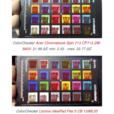
∆E
∆E
∆E
∆E
∆E
∆E
22
32.8
21.2
22.4
17.1
22.6
∆E
∆E
∆E
∆E
∆E
∆E
23.1
30.5
22.7
13.1
27.4
28.1
∆E
∆E
∆E
∆E
∆E
∆E
24.6
2.8
22.9
25.9
2.3
12.5
∆E
∆E
∆E
∆E
∆E
∆E
ColorChecker
Acer Chromebook Spin 713 CP713-2W-
560V
: 21.99 ∆E min: 2.33 - max: 32.77 ∆E
14.4
13.4
15.9
17.5
13.8
11.8
∆E
∆E
∆E
∆E
∆E
∆E
11.9
11.5
17.6
15.6
14.4
19
∆E
∆E
∆E
∆E
∆E
∆E
15.9
18.4
21.9
8
18.3
19.1
∆E
∆E
∆E
∆E
∆E
∆E
14.4
3.9
13.9
15.5
2.7
12
∆E
∆E
∆E
∆E
∆E
∆E
ColorChecker
Lenovo IdeaPad Flex 5 CB 13IML05