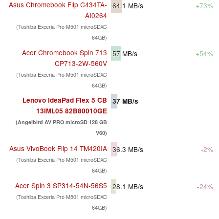
Asus Chromebook Flip C434TA-
64.1
MB/s
+73%
AI0264
(Toshiba Exceria Pro M501 microSDXC
64GB)
Acer Chromebook Spin 713
57
MB/s
+54%
CP713-2W-560V
(Toshiba Exceria Pro M501 microSDXC
64GB)
Lenovo IdeaPad Flex 5 CB
37
MB/s
13IML05 82B80010GE
(Angelbird AV PRO microSD 128 GB
V60)
Asus VivoBook Flip 14 TM420IA
36.3
MB/s
-2%
(Toshiba Exceria Pro M501 microSDXC
64GB)
Acer Spin 3 SP314-54N-56S5
28.1
MB/s
-24%
(Toshiba Exceria Pro M501 microSDXC
64GB)