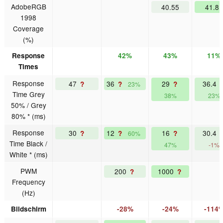
AdobeRGB
40.55
41.81
1998
Coverage
(%)
Response
42%
43%
11%
Times
Response
47
36
29
36.4
?
?
?
23%
Time Grey
38%
23%
50% / Grey
80% * (ms)
Response
30
12
16
30.4
?
?
?
60%
Time Black /
47%
-1%
White * (ms)
PWM
200
1000
?
?
Frequency
(Hz)
Bildschirm
-28%
-24%
-114