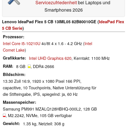
Servicezufriedenheit
bei Laptops und
Smartphones 2026
Lenovo IdeaPad Flex 5 CB 13IML05 82B80010GE (
IdeaPad Flex
5 CB Serie
)
Prozessor
Intel Core i5-10210U
4c/8t 4 x 1.6 - 4.2 GHz (
Intel
Comet Lake
)
Grafikkarte
Intel UHD Graphics 620
, Kerntakt: 1100 MHz
RAM
8 GB
, DDR4-2666
Bildschirm
13.30 Zoll 16:9, 1920 x 1080 Pixel 166 PPI,
capacitive, 10 Touchpoints, Native Unterstützung für
die Stifteingabe, IPS, spiegelnd: ja, 60 Hz
Massenspeicher
Samsung PM991 MZALQ128HBHQ-000L2, 128 GB
, M2.2242, NVMe, 105 GB verfügbar
Gewicht
1.35 kg, Netzteil: 308 g