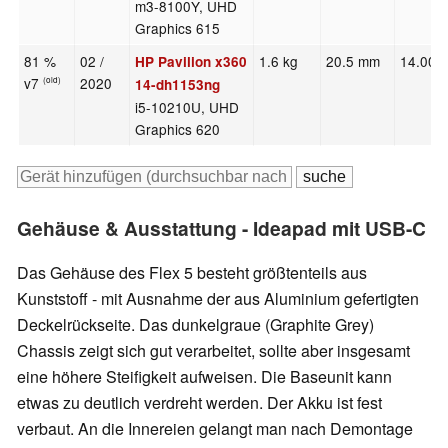
m3-8100Y, UHD
Graphics 615
81 %
02 /
1.6 kg
20.5 mm
14.00"
HP Pavilion x360
v7
2020
(old)
14-dh1153ng
i5-10210U, UHD
Graphics 620
Gehäuse & Ausstattung - Ideapad mit USB-C
Das Gehäuse des Flex 5 besteht größtenteils aus
Kunststoff - mit Ausnahme der aus Aluminium gefertigten
Deckelrückseite. Das dunkelgraue (Graphite Grey)
Chassis zeigt sich gut verarbeitet, sollte aber insgesamt
eine höhere Steifigkeit aufweisen. Die Baseunit kann
etwas zu deutlich verdreht werden. Der Akku ist fest
verbaut. An die Innereien gelangt man nach Demontage