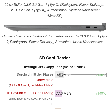
Linke Seite: USB 3.2 Gen 1 (Typ C; Displayport, Power Delivery),
USB 3.2 Gen 1 (Typ A), Audiokombo, Speicherkartenleser
(MicroSD)
Rechte Seite: Einschaltknopf, Lautstärkewippe, USB 3.2 Gen 1 (Typ
C; Displayport, Power Delivery), Steckplatz für ein Kabelschloss
SD Card Reader
average JPG Copy Test (av. of 3 runs)
Durchschnitt der Klasse
92.6
MB/s
+150%
Convertible
(
29.4 - 595, n=22, der letzten 2 Jahre
)
HP Pavilion x360 14-dh1153ng
77.3
MB/s
+109%
(Toshiba Exceria Pro SDXC 64 GB UHS-
II)