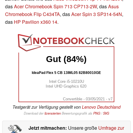
das
Acer Chromebook Spin 713 CP713-2W
, das
Asus
Chromebook Flip C434TA
, das
Acer Spin 3 SP314-54N
,
das
HP Pavilion x360 14
.
Gut (84%)
IdeaPad Flex 5 CB 13IML05 82B80010GE
Intel Core i5-10210U
Intel UHD Graphics 620
Convertible - 03/05/2021 - v7
Testgerät zur Verfügung gestellt von
Lenovo Deutschland
Download der
lizensierten
Bewertungsgrafik als
PNG
/
SVG
Jetzt mitmachen:
Unsere große
Umfrage zur