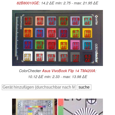
82B80010GE
: 14.2 ∆E min: 2.75 - max: 21.95 ∆E
8.1
9.6
13.6
13.4
13.8
11.4
∆E
∆E
∆E
∆E
∆E
∆E
8.8
14
11.4
8.6
9.7
10
∆E
∆E
∆E
∆E
∆E
∆E
8.9
10.3
10.8
8.5
11
13
∆E
∆E
∆E
∆E
∆E
∆E
2.3
8.7
10.6
11.1
7.2
8.3
∆E
∆E
∆E
∆E
∆E
∆E
ColorChecker
Asus VivoBook Flip 14 TM420IA
:
10.12 ∆E min: 2.33 - max: 13.98 ∆E