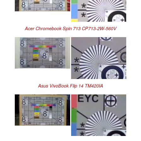
Acer Chromebook Spin 713 CP713-2W-560V
Asus VivoBook Flip 14 TM420IA