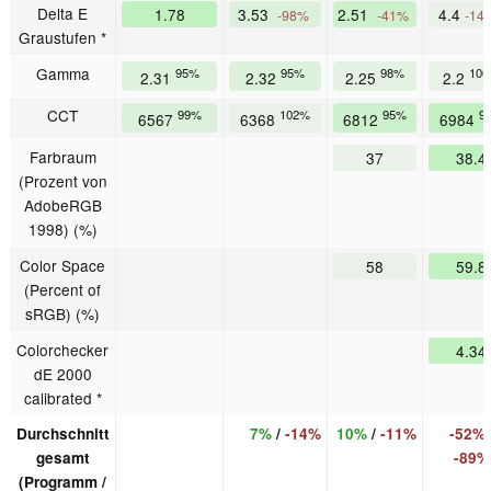
Delta E
1.78
3.53
2.51
4.4
-98%
-41%
-14
Graustufen *
Gamma
95%
95%
98%
10
2.31
2.32
2.25
2.2
CCT
99%
102%
95%
9
6567
6368
6812
6984
Farbraum
37
38.4
(Prozent von
AdobeRGB
1998) (%)
Color Space
58
59.8
(Percent of
sRGB) (%)
Colorchecker
4.34
dE 2000
calibrated *
Durchschnitt
7%
/
-14%
10%
/
-11%
-52%
gesamt
-89%
(Programm /