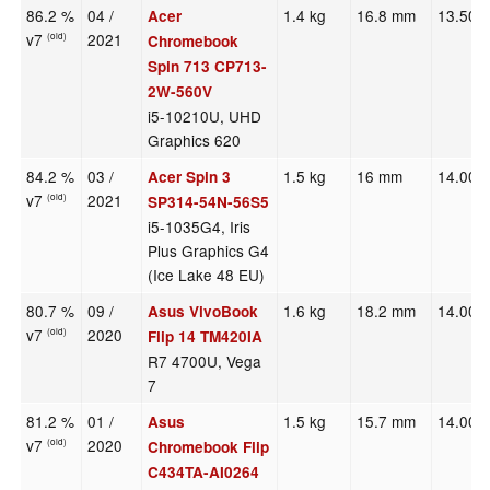
86.2 %
04 /
1.4 kg
16.8 mm
13.50"
Acer
v7
2021
(old)
Chromebook
Spin 713 CP713-
2W-560V
i5-10210U, UHD
Graphics 620
84.2 %
03 /
1.5 kg
16 mm
14.00"
Acer Spin 3
v7
2021
(old)
SP314-54N-56S5
i5-1035G4, Iris
Plus Graphics G4
(Ice Lake 48 EU)
80.7 %
09 /
1.6 kg
18.2 mm
14.00"
Asus VivoBook
v7
2020
(old)
Flip 14 TM420IA
R7 4700U, Vega
7
81.2 %
01 /
1.5 kg
15.7 mm
14.00"
Asus
v7
2020
(old)
Chromebook Flip
C434TA-AI0264