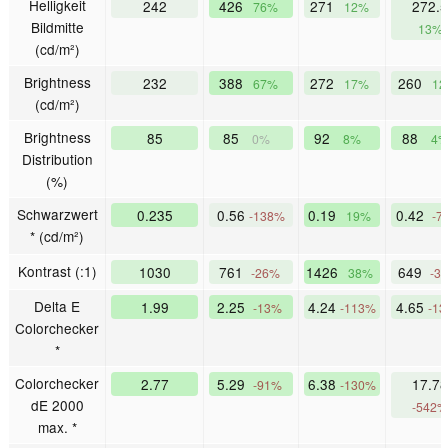
Helligkeit
242
426
271
272.5
76%
12%
Bildmitte
13%
(cd/m²)
Brightness
232
388
272
260
67%
17%
1
(cd/m²)
Brightness
85
85
92
88
0%
8%
4
Distribution
(%)
Schwarzwert
0.235
0.56
0.19
0.42
-138%
19%
-7
* (cd/m²)
Kontrast (:1)
1030
761
1426
649
-26%
38%
-3
Delta E
1.99
2.25
4.24
4.65
-13%
-113%
-1
Colorchecker
*
Colorchecker
2.77
5.29
6.38
17.78
-91%
-130%
dE 2000
-542%
max. *