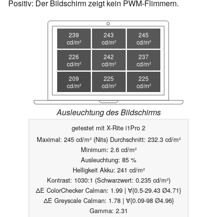
Positiv: Der Bildschirm zeigt kein PWM-Flimmern.
239
243
245
cd/m²
cd/m²
cd/m²
226
242
237
cd/m²
cd/m²
cd/m²
209
225
225
cd/m²
cd/m²
cd/m²
Ausleuchtung des Bildschirms
getestet mit X-Rite i1Pro 2
Maximal: 245 cd/m² (Nits) Durchschnitt: 232.3 cd/m²
Minimum: 2.6 cd/m²
Ausleuchtung: 85 %
Helligkeit Akku: 241 cd/m²
Kontrast: 1030:1 (Schwarzwert: 0.235 cd/m²)
ΔE ColorChecker Calman: 1.99 | ∀{0.5-29.43 Ø4.71}
ΔE Greyscale Calman: 1.78 | ∀{0.09-98 Ø4.96}
Gamma: 2.31