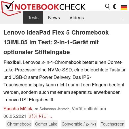
Tests
News
Videos
...
Benchmarks & Tech
Externe Tests
Lenovo IdeaPad Flex 5 Chromebook
13IML05 im Test: 2-in-1-Gerät mit
Kaufberatung
Deals
Suche
Jobs
optionaler Stifteingabe
Forum
Flexibel.
Lenovos 2-in-1-Chromebook bietet einen Comet-
Lake-Prozessor, eine NVMe-SSD, eine beleuchtete Tastatur
und USB-C samt Power Delivery. Das IPS-
Touchscreendisplay kann nicht nur mit den Fingern bedient
werden, sondern auch mit einem separat zu erwerbenden
Lenovo USI Eingabestift.
Sascha Mölck
,
Veröffentlicht am
,
👁
Sebastian Jentsch
06.05.2021
🇺🇸
🇳🇱
...
Chromebook
Comet Lake
Convertible / 2-in-1
Touchscreen