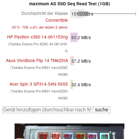
maximum AS SSD Seq Read Test (1GB)
Durchschnitt der Klasse
151.2
MB/s
Convertible
(
67.5 - 729, n=21, der letzten 2 Jahre
)
HP Pavilion x360 14-dh1153ng
83.2
MB/s
(Toshiba Exceria Pro SDXC 64 GB UHS-
II)
Asus VivoBook Flip 14 TM420IA
37.2
MB/s
(Toshiba Exceria Pro M501 microSDXC
64GB)
Acer Spin 3 SP314-54N-56S5
32.4
MB/s
(Toshiba Exceria Pro M501 microSDXC
64GB)
29.3
22.5
29.1
28.9
26.1
18