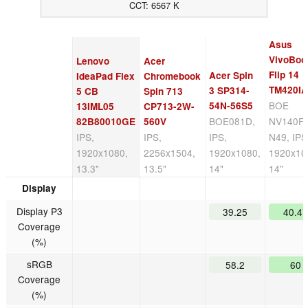
CCT: 6567 K
Asus
VivoBoo
Lenovo
Acer
Flip 14
Acer Spin
IdeaPad Flex
Chromebook
TM420I
3 SP314-
5 CB
Spin 713
BOE
54N-56S5
13IML05
CP713-2W-
BOE081D,
NV140F
82B80010GE
560V
IPS,
IPS,
IPS,
N49, IPS
1920x1080,
2256x1504,
1920x1080,
1920x10
13.3"
13.5"
14"
14"
Display
Display P3
39.25
40.47
Coverage
(%)
sRGB
58.2
60
Coverage
(%)