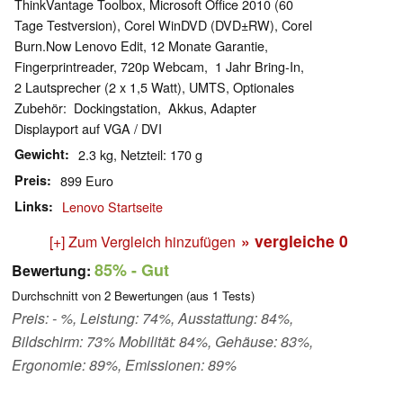
ThinkVantage Toolbox, Microsoft Ofﬁce 2010 (60
Tage Testversion), Corel WinDVD (DVD±RW), Corel
Burn.Now Lenovo Edit, 12 Monate Garantie,
Fingerprintreader, 720p Webcam, 1 Jahr Bring-In,
2 Lautsprecher (2 x 1,5 Watt), UMTS, Optionales
Zubehör: Dockingstation, Akkus, Adapter
Displayport auf VGA / DVI
Gewicht
2.3 kg, Netzteil: 170 g
Preis
899 Euro
Links
Lenovo Startseite
» vergleiche
0
[+] Zum Vergleich hinzufügen
85%
- Gut
Bewertung:
Durchschnitt von
2
Bewertungen (aus
1
Tests)
Preis: - %, Leistung: 74%, Ausstattung: 84%,
Bildschirm: 73% Mobilität: 84%, Gehäuse: 83%,
Ergonomie: 89%, Emissionen: 89%