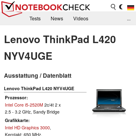
Tests
News
Videos
...
Benchmarks & Tech
Externe Tests
Lenovo ThinkPad L420
Kaufberatung
Deals
Suche
Jobs
NYV4UGE
Forum
Ausstattung / Datenblatt
Lenovo ThinkPad L420 NYV4UGE
Prozessor
Intel Core i5-2520M
2c/4t 2 x
2.5 - 3.2 GHz, Sandy Bridge
Grafikkarte
Intel HD Graphics 3000
,
Kerntakt: 650 MHz,