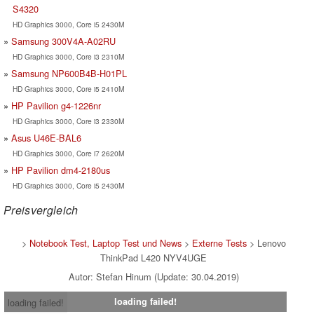
S4320
HD Graphics 3000, Core i5 2430M
Samsung 300V4A-A02RU
HD Graphics 3000, Core i3 2310M
Samsung NP600B4B-H01PL
HD Graphics 3000, Core i5 2410M
HP Pavilion g4-1226nr
HD Graphics 3000, Core i3 2330M
Asus U46E-BAL6
HD Graphics 3000, Core i7 2620M
HP Pavilion dm4-2180us
HD Graphics 3000, Core i5 2430M
Preisvergleich
>
Notebook Test, Laptop Test und News
>
Externe Tests
> Lenovo
ThinkPad L420 NYV4UGE
Autor: Stefan Hinum (Update: 30.04.2019)
loading failed!
loading failed!