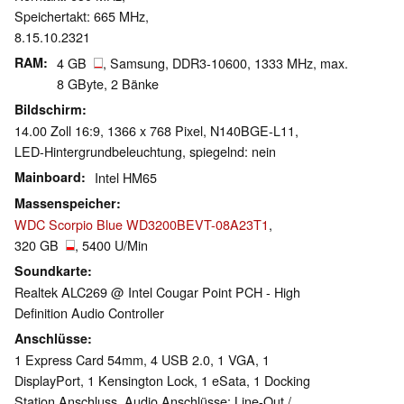
Speichertakt: 665 MHz,
8.15.10.2321
RAM
4 GB
, Samsung, DDR3-10600, 1333 MHz, max.
8 GByte, 2 Bänke
Bildschirm
14.00 Zoll 16:9, 1366 x 768 Pixel, N140BGE-L11,
LED-Hintergrundbeleuchtung, spiegelnd: nein
Mainboard
Intel HM65
Massenspeicher
WDC Scorpio Blue WD3200BEVT-08A23T1
,
320 GB
, 5400 U/Min
Soundkarte
Realtek ALC269 @ Intel Cougar Point PCH - High
Definition Audio Controller
Anschlüsse
1 Express Card 54mm, 4 USB 2.0, 1 VGA, 1
DisplayPort, 1 Kensington Lock, 1 eSata, 1 Docking
Station Anschluss, Audio Anschlüsse: Line-Out /