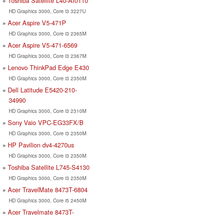
Toshiba Satellite L40-AI0110
HD Graphics 3000, Core i3 3227U
Acer Aspire V5-471P
HD Graphics 3000, Core i3 2365M
Acer Aspire V5-471-6569
HD Graphics 3000, Core i3 2367M
Lenovo ThinkPad Edge E430
HD Graphics 3000, Core i3 2350M
Dell Latitude E5420-210-
34990
HD Graphics 3000, Core i3 2310M
Sony Vaio VPC-EG33FX/B
HD Graphics 3000, Core i3 2350M
HP Pavilion dv4-4270us
HD Graphics 3000, Core i3 2350M
Toshiba Satellite L745-S4130
HD Graphics 3000, Core i3 2350M
Acer TravelMate 8473T-6804
HD Graphics 3000, Core i5 2450M
Acer Travelmate 8473T-