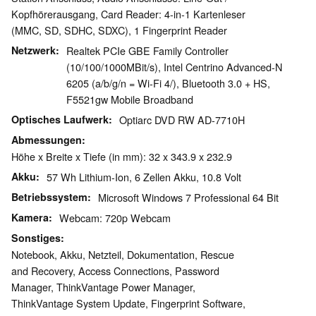
Kopfhörerausgang, Card Reader: 4-in-1 Kartenleser
(MMC, SD, SDHC, SDXC), 1 Fingerprint Reader
Netzwerk
Realtek PCIe GBE Family Controller
(10/100/1000MBit/s), Intel Centrino Advanced-N
6205 (a/b/g/n = Wi-Fi 4/), Bluetooth 3.0 + HS,
F5521gw Mobile Broadband
Optisches Laufwerk
Optiarc DVD RW AD-7710H
Abmessungen
Höhe x Breite x Tiefe (in mm): 32 x 343.9 x 232.9
Akku
57 Wh Lithium-Ion, 6 Zellen Akku, 10.8 Volt
Betriebssystem
Microsoft Windows 7 Professional 64 Bit
Kamera
Webcam: 720p Webcam
Sonstiges
Notebook, Akku, Netzteil, Dokumentation, Rescue
and Recovery, Access Connections, Password
Manager, ThinkVantage Power Manager,
ThinkVantage System Update, Fingerprint Software,