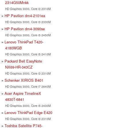
2314G50Mnkk
HD Graphics 3000, Core i3 2310M
HP Pavilion dm4-2101ea
HD Graphics 3000, Core i3 2330M
HP Pavilion dm4-3090se
HD Graphics 3000, Core i5 2450M
Lenovo ThinkPad T420-
4180WGB
HD Graphics 3000, Core i5 2410M
Packard Bell EasyNote
NX69-HR-343CZ
HD Graphics 3000, Core i3 2310M
Schenker XIRIOS B401
HD Graphics 3000, Core i7 2640M
Acer Aspire TimelineX
4830T-6841
HD Graphics 3000, Core i5 2430M
Lenovo ThinkPad Edge E420
HD Graphics 3000, Core i3 2310M
Toshiba Satellite P745-