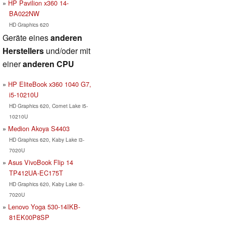
HP Pavilion x360 14-
BA022NW
HD Graphics 620
Geräte eines
anderen
Herstellers
und/oder mit
einer
anderen CPU
HP EliteBook x360 1040 G7,
i5-10210U
HD Graphics 620, Comet Lake i5-
10210U
Medion Akoya S4403
HD Graphics 620, Kaby Lake i3-
7020U
Asus VivoBook Flip 14
TP412UA-EC175T
HD Graphics 620, Kaby Lake i3-
7020U
Lenovo Yoga 530-14IKB-
81EK00P8SP