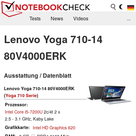
Tests
News
Videos
...
Benchmarks & Tech
Externe Tests
Lenovo Yoga 710-14
Kaufberatung
Deals
Suche
Jobs
80V4000ERK
Forum
Ausstattung / Datenblatt
Lenovo Yoga 710-14 80V4000ERK
(
Yoga 710 Serie
)
Prozessor
Intel Core i5-7200U
2c/4t 2 x
2.5 - 3.1 GHz, Kaby Lake
Grafikkarte
Intel HD Graphics 620