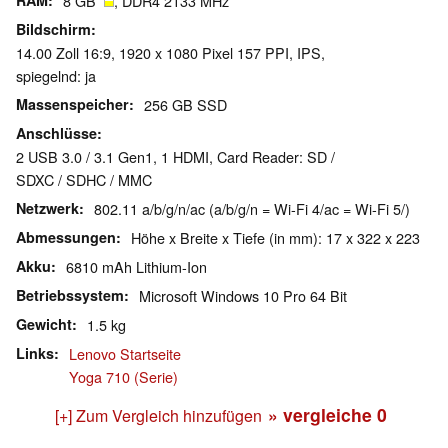
RAM
8 GB
, DDR4 2133 MHz
Bildschirm
14.00 Zoll 16:9, 1920 x 1080 Pixel 157 PPI, IPS,
spiegelnd: ja
Massenspeicher
256 GB SSD
Anschlüsse
2 USB 3.0 / 3.1 Gen1, 1 HDMI, Card Reader: SD /
SDXC / SDHC / MMC
Netzwerk
802.11 a/b/g/n/ac (a/b/g/n = Wi-Fi 4/ac = Wi-Fi 5/)
Abmessungen
Höhe x Breite x Tiefe (in mm): 17 x 322 x 223
Akku
6810 mAh Lithium-Ion
Betriebssystem
Microsoft Windows 10 Pro 64 Bit
Gewicht
1.5 kg
Links
Lenovo Startseite
Yoga 710 (Serie)
» vergleiche
0
[+] Zum Vergleich hinzufügen