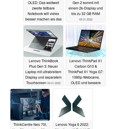
OLED: Das weltweit
Gen 2 kommt mit
zweite faltbare
einem 2k-Display und
Notebook will vieles
bis zu 32 GB RAM
besser machen als das
05.01.2022
Lenovo Thinkpad X1
Fold
05.01.2022
Lenovo ThinkBook
Lenovo ThinkPad X1
Plus Gen 3: Neuer
Carbon G10 &
Laptop mit ultrabreitem
ThinkPad X1 Yoga G7:
Display und separatem
1080p-Webcams,
Touchscreen
OLED und bessere
05.01.2022
Kühlung für Alder Lake
P28
05.01.2022
ThinkCentre Neo 70t,
Lenovo Yoga 6 2022: