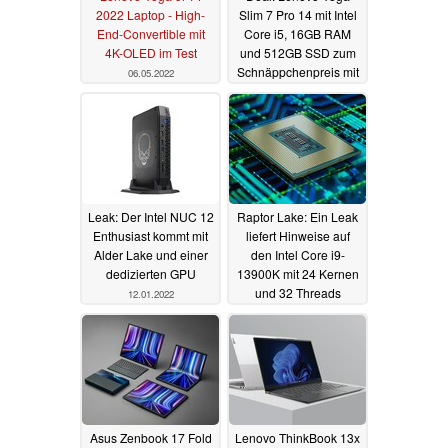
2022 Laptop - High-
Slim 7 Pro 14 mit Intel
End-Convertible mit
Core i5, 16GB RAM
4K-OLED im Test
und 512GB SSD zum
Schnäppchenpreis mit
06.05.2022
20% Ersparnis
08.02.2022
Leak: Der Intel NUC 12
Raptor Lake: Ein Leak
Enthusiast kommt mit
liefert Hinweise auf
Alder Lake und einer
den Intel Core i9-
dedizierten GPU
13900K mit 24 Kernen
und 32 Threads
12.01.2022
10.01.2022
Asus Zenbook 17 Fold
Lenovo ThinkBook 13x