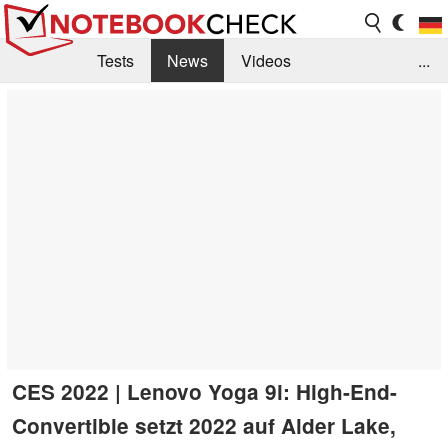
Tests
News
Videos
...
Benchmarks & Tech
Externe Tests
Kaufberatung
Deals
Suche
Jobs
Forum
CES 2022 | Lenovo Yoga 9i: High-End-
Convertible setzt 2022 auf Alder Lake,