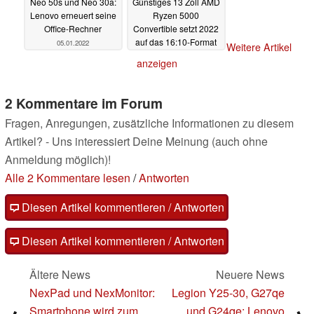
Neo 50s und Neo 30a:
Günstiges 13 Zoll AMD
Lenovo erneuert seine
Ryzen 5000
Office-Rechner
Convertible setzt 2022
auf das 16:10-Format
05.01.2022
Weitere Artikel
und eine bessere
anzeigen
Webcam
05.01.2022
2 Kommentare im Forum
Fragen, Anregungen, zusätzliche Informationen zu diesem
Artikel? - Uns interessiert Deine Meinung (auch ohne
Anmeldung möglich)!
Alle 2 Kommentare lesen
/
Antworten
Diesen Artikel kommentieren / Antworten
Diesen Artikel kommentieren / Antworten
Ältere News
Neuere News
NexPad und NexMonitor:
Legion Y25-30, G27qe
Smartphone wird zum
und G24qe: Lenovo