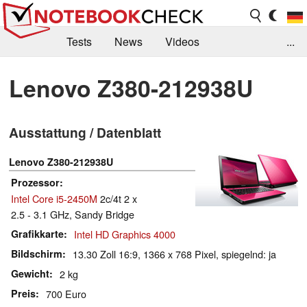
Tests
News
Videos
...
Benchmarks & Tech
Externe Tests
Lenovo Z380-212938U
Kaufberatung
Deals
Suche
Jobs
Ausstattung / Datenblatt
Forum
Lenovo Z380-212938U
Prozessor
Intel Core i5-2450M
2c/4t 2 x
2.5 - 3.1 GHz, Sandy Bridge
Grafikkarte
Intel HD Graphics 4000
Bildschirm
13.30 Zoll 16:9, 1366 x 768 Pixel, spiegelnd: ja
Gewicht
2 kg
Preis
700 Euro