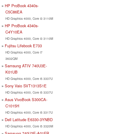
HP ProBook 4340s-
C5C86EA
HD Graphics 4000, Core i3 3110M
HP ProBook 4340s-
C4Y10EA
HD Graphics 4000, Core i3 3110M
Fujitsu Lifebook E733
HD Graphics 4000, Core i7
3632QM
Samsung ATIV 740U3E-
K01UB
HD Graphics 4000, Core i5 3337U
Sony Vaio SVT1313S1E
HD Graphics 4000, Core i5 3337U
Asus VivoBook S300CA-
C1015H
HD Graphics 4000, Core i5 3317U
Dell Latitude E6330-3YNBD
HD Graphics 4000, Core i5 3320M
Samsung 740U3E-A01FR