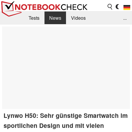
Tests
News
Videos
...
Benchmarks & Tech
Externe Tests
Kaufberatung
Deals
Suche
Jobs
Forum
Lynwo H50: Sehr günstige Smartwatch im
sportlichen Design und mit vielen