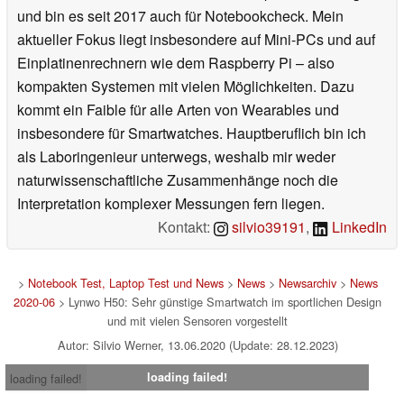
und bin es seit 2017 auch für Notebookcheck. Mein
aktueller Fokus liegt insbesondere auf Mini-PCs und auf
Einplatinenrechnern wie dem Raspberry Pi – also
kompakten Systemen mit vielen Möglichkeiten. Dazu
kommt ein Faible für alle Arten von Wearables und
insbesondere für Smartwatches. Hauptberuflich bin ich
als Laboringenieur unterwegs, weshalb mir weder
naturwissenschaftliche Zusammenhänge noch die
Interpretation komplexer Messungen fern liegen.
Kontakt:
silvio39191
,
LinkedIn
>
Notebook Test, Laptop Test und News
>
News
>
Newsarchiv
>
News
2020-06
> Lynwo H50: Sehr günstige Smartwatch im sportlichen Design
und mit vielen Sensoren vorgestellt
Autor: Silvio Werner, 13.06.2020 (Update: 28.12.2023)
loading failed!
loading failed!