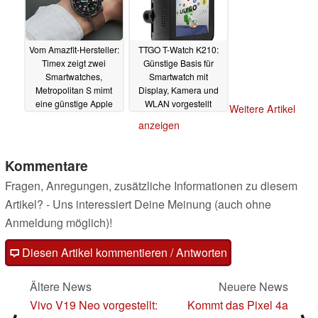
Vom Amazfit-Hersteller:
TTGO T-Watch K210:
Timex zeigt zwei
Günstige Basis für
Smartwatches,
Smartwatch mit
Metropolitan S mimt
Display, Kamera und
eine günstige Apple
WLAN vorgestellt
Weitere Artikel
Watch
05.06.2020
03.06.2020
anzeigen
Kommentare
Fragen, Anregungen, zusätzliche Informationen zu diesem
Artikel? - Uns interessiert Deine Meinung (auch ohne
Anmeldung möglich)!
Diesen Artikel kommentieren / Antworten
Ältere News
Neuere News
Vivo V19 Neo vorgestellt:
Kommt das Pixel 4a