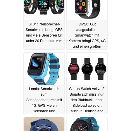
BT01: Preisbrecher-
DM20: Gut
Smartwatch bringt GPS
ausgestattete
und viele Sensoren für
Smartwatch mit
unter 20 Euro
Kamera bringt GPS, 4G
29.06.2020
und einen großen
internen Speicher mit
26.06.2020
Lemfo: Smartwatch
Galaxy Watch Active 2:
zum
Smartwatch misst nun
Schnäppchenpreis mit
den Blutdruck - dank
4G, GPS, vielen
Sideload ab sofort
Sensoren und
auch in Deutschland
Notrufunktionen
18.06.2020
vorgestellt
20.06.2020