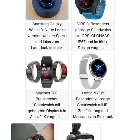
Samsung Galaxy
VIBE 3: Besonders
Watch 3: Neue Leaks
günstige Smartwatch
verraten weitere Specs
mit GPS, GLONASS,
und Infos zum
IP67 und im fēnix-
Ladedock
Design vorgestellt
16.06.2020
15.06.2020
Makibes T20:
Lemfo NY12:
Preisbrecher-
Besonders günstige
Smartwatch mit
Smartwatch mit IP-
gebogene Display à la
Zertifizierung und
Amazfit X vorgestellt
Messung von Blutdruck
und Herzfrequenz
14.06.2020
08.06.2020