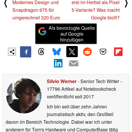
⟨
⟩
Modernes Design und
erst im Herbst als Pixel
Snapdragon 675 für
5-Variante? Was macht
umgerechnet 320 Euro
Google bloß?
Als bevorzugte Quelle
auf Google
hinzufügen
Silvio Werner
- Senior Tech Writer
-
17796 Artikel auf Notebookcheck
veröffentlicht
seit 2017
Ich bin seit über zehn Jahren
journalistisch aktiv, den Großteil
davon im Bereich Technologie. Dabei war ich unter
anderem für Tom's Hardware und ComputerBase tätig