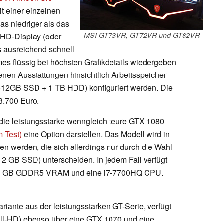
mit einer einzelnen
s niedriger als das
MSI GT73VR, GT72VR und GT62VR
UHD-Display (oder
 ausreichend schnell
mes flüssig bei höchsten Grafikdetails wiedergeben
nen Ausstattungen hinsichtlich Arbeitsspeicher
512GB SSD + 1 TB HDD) konfiguriert werden. Die
 3.700 Euro.
ie leistungsstarke wenngleich teure GTX 1080
 Test)
eine Option darstellen. Das Modell wird in
n werden, die sich allerdings nur durch die Wahl
2 GB SSD) unterscheiden. In jedem Fall verfügt
 8 GB GDDR5 VRAM und eine i7-7700HQ CPU.
iante aus der leistungsstarken GT-Serie, verfügt
ull-HD) ebenso über eine GTX 1070 und eine