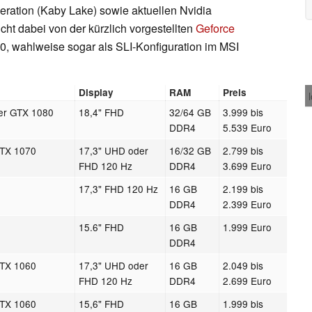
eration (Kaby Lake) sowie aktuellen Nvidia
cht dabei von der kürzlich vorgestellten
Geforce
0, wahlweise sogar als SLI-Konfiguration im MSI
Display
RAM
Preis
er GTX 1080
18,4" FHD
32/64 GB
3.999 bis
DDR4
5.539 Euro
GTX 1070
17,3" UHD oder
16/32 GB
2.799 bis
FHD 120 Hz
DDR4
3.699 Euro
17,3" FHD 120 Hz
16 GB
2.199 bis
DDR4
2.399 Euro
15.6" FHD
16 GB
1.999 Euro
DDR4
GTX 1060
17,3" UHD oder
16 GB
2.049 bis
FHD 120 Hz
DDR4
2.699 Euro
GTX 1060
15,6" FHD
16 GB
1.999 bis