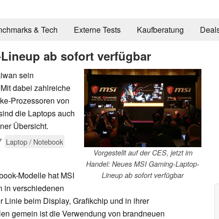
nchmarks & Tech
Externe Tests
Kaufberatung
Deal
Lineup ab sofort verfügbar
aiwan sein
 Mit dabei zahlreiche
ake-Prozessoren von
 sind die Laptops auch
ner Übersicht.
7
Laptop / Notebook
Vorgestellt auf der CES, jetzt im
Handel: Neues MSI Gaming-Laptop-
ebook-Modelle hat MSI
Lineup ab sofort verfügbar
en in verschiedenen
r Linie beim Display, Grafikchip und in ihrer
llen gemein ist die Verwendung von brandneuen