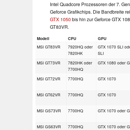
Intel Quadcore Prozessoren der 7. Gen
Geforce Grafikchips. Die Bandbreite rei
GTX 1050
bis hin zur Geforce GTX 108
GT83VR.
Modell
CPU
GPU
MSI GT83VR
7920HQ oder
GTX 1070 SLI od
7820HK
SLI
MSI GT73VR
7820HK oder
GTX 1080 oder 
7700HQ
MSI GT72VR
7700HQ
GTX 1070
MSI GT62VR
7700HQ
GTX 1070
MSI GS73VR
7700HQ
GTX 1070 oder 
MSI GS63VR
7700HQ
GTX 1070 oder 