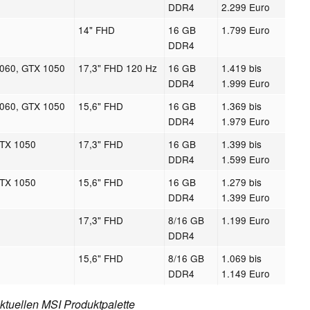
DDR4
2.299 Euro
14" FHD
16 GB
1.799 Euro
DDR4
060, GTX 1050
17,3" FHD 120 Hz
16 GB
1.419 bis
0
DDR4
1.999 Euro
060, GTX 1050
15,6" FHD
16 GB
1.369 bis
0
DDR4
1.979 Euro
GTX 1050
17,3" FHD
16 GB
1.399 bis
DDR4
1.599 Euro
GTX 1050
15,6" FHD
16 GB
1.279 bis
DDR4
1.399 Euro
17,3" FHD
8/16 GB
1.199 Euro
DDR4
15,6" FHD
8/16 GB
1.069 bis
DDR4
1.149 Euro
ktuellen MSI Produktpalette