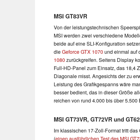
MSI GT83VR
Von der leistungstechnischen Speerspi
MSI werden zwei verschiedene Modell
beide auf eine SLI-Konfiguration setze
die
Geforce GTX 1070
und einmal auf 
1080
zurückgreifen. Seitens Display ko
Full-HD-Panel zum Einsatz, das 18,4 Zo
Diagonale misst. Angesichts der zu er
Leistung des Grafikgespanns wäre man
besser bedient, das in dieser Größe all
reichen von rund 4.000 bis über 5.500 
MSI GT73VR, GT72VR und GT6
Im klassischen 17-Zoll-Format tritt da
(
einen ausführlichen Test des MSI GT