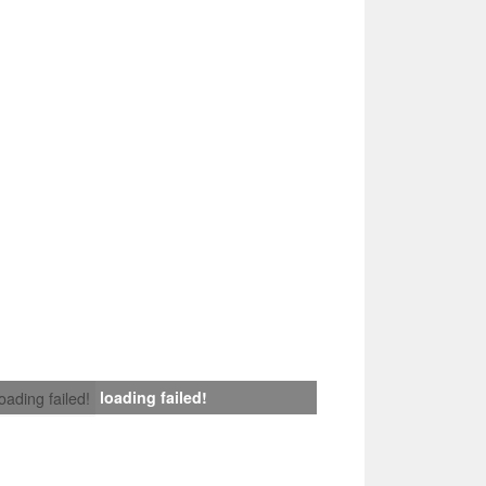
loading failed!
loading failed!