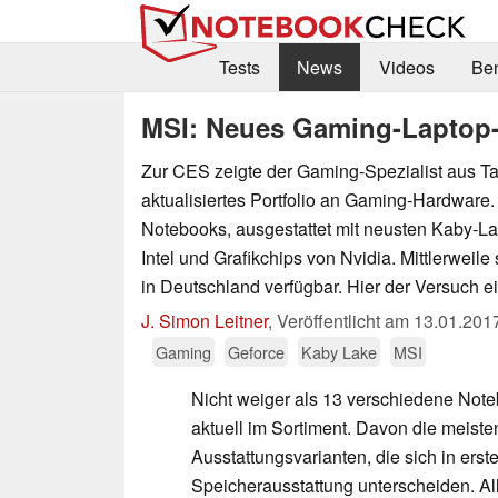
Tests
News
Videos
Be
MSI: Neues Gaming-Laptop-
Zur CES zeigte der Gaming-Spezialist aus T
aktualisiertes Portfolio an Gaming-Hardware.
Notebooks, ausgestattet mit neusten Kaby-L
Intel und Grafikchips von Nvidia. Mittlerweile
in Deutschland verfügbar. Hier der Versuch ei
J. Simon Leitner
,
Veröffentlicht am
13.01.201
Gaming
Geforce
Kaby Lake
MSI
Nicht weiger als 13 verschiedene Not
aktuell im Sortiment. Davon die meist
Ausstattungsvarianten, die sich in erste
Speicherausstattung unterscheiden. A