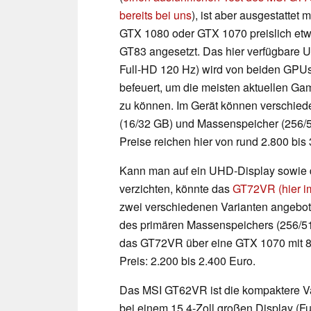
bereits bei uns
), ist aber ausgestattet 
GTX 1080 oder GTX 1070 preislich etwa
GT83 angesetzt. Das hier verfügbare 
Full-HD 120 Hz) wird von beiden GPUs
befeuert, um die meisten aktuellen Ga
zu können. Im Gerät können verschiede
(16/32 GB) und Massenspeicher (256/
Preise reichen hier von rund 2.800 bis
Kann man auf ein UHD-Display sowie d
verzichten, könnte das
GT72VR (hier im
zwei verschiedenen Varianten angebote
des primären Massenspeichers (256/51
das GT72VR über eine GTX 1070 mit
Preis: 2.200 bis 2.400 Euro.
Das MSI GT62VR ist die kompaktere Var
bei einem 15,4-Zoll großen Display (F