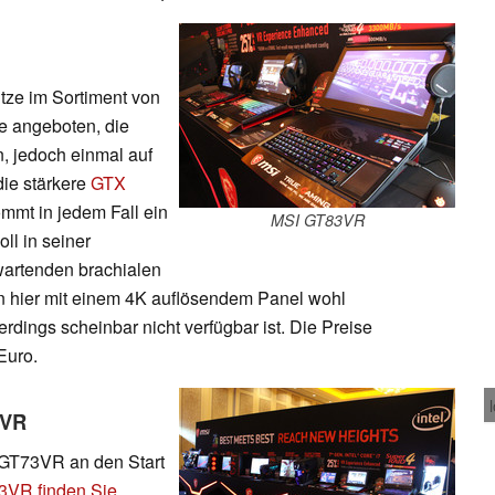
tze im Sortiment von
e angeboten, die
n, jedoch einmal auf
die stärkere
GTX
mmt in jedem Fall ein
MSI GT83VR
ll in seiner
wartenden brachialen
 hier mit einem 4K auflösendem Panel wohl
erdings scheinbar nicht verfügbar ist. Die Preise
Euro.
2VR
s GT73VR an den Start
73VR finden Sie