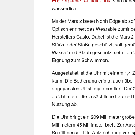
Edge Apache (Affiliate-Link)
sind dabei
wasserdicht.
Mit der Mars 2 bietet North Edge ab so
Optisch erinnert das Wearable zuminde
Herstellers Casio. Dabei ist die Mars 
Stürze oder Stöße geschützt, soll ge
Wasser und Staub geschützt sein - dara
Eignung zum Schwimmen.
Ausgestattet ist die Uhr mit einem 1,4
kann. Die Bedienung erfolgt auch über
angepasstes UI ist implementiert. Der
durchhalten. Die tatsächliche Laufzeit 
Nutzung ab.
Die Uhr bringt ein 209 Millimeter groß
Millimetern 45 Millimeter breit. Zur Au
Schrittmesser. Die Aufzeichnung von sp