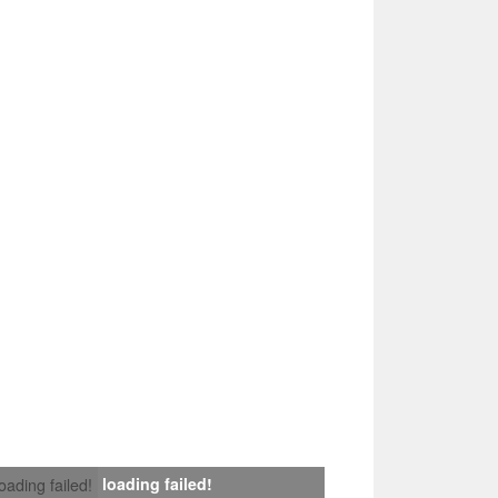
loading failed!
loading failed!