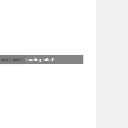
loading failed!
loading failed!