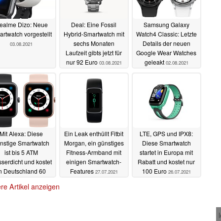
ealme Dizo: Neue
Deal: Eine Fossil
Samsung Galaxy
rtwatch vorgestellt
Hybrid-Smartwatch mit
Watch4 Classic: Letzte
sechs Monaten
Details der neuen
03.08.2021
Laufzeit gibts jetzt für
Google Wear Watches
nur 92 Euro
geleakt
03.08.2021
02.08.2021
Mit Alexa: Diese
Ein Leak enthüllt Fitbit
LTE, GPS und IPX8:
nstige Smartwatch
Morgan, ein günstiges
Diese Smartwatch
ist bis 5 ATM
Fitness-Armband mit
startet in Europa mit
serdicht und kostet
einigen Smartwatch-
Rabatt und kostet nur
n Deutschland 60
Features
100 Euro
27.07.2021
26.07.2021
Euro
27.07.2021
re Artikel anzeigen