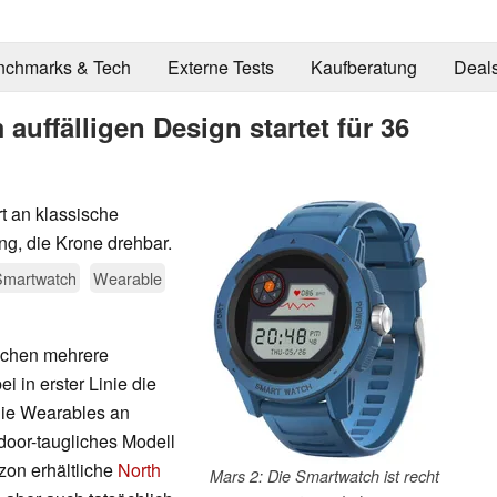
nchmarks & Tech
Externe Tests
Kaufberatung
Deal
auffälligen Design startet für 36
t an klassische
ng, die Krone drehbar.
Smartwatch
Wearable
ischen mehrere
 in erster Linie die
 die Wearables an
door-taugliches Modell
zon erhältliche
North
Mars 2: Die Smartwatch ist recht