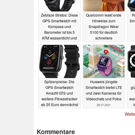
Zeblaze Stratos: Diese
Qualcomm leakt erste
R
GPS-Smartwatch mit
Hinweise zum
Sma
Kompass und
Snapdragon Wear
Barometer ist bis 5
5100 für deutlich
ATM wasserdicht und
schnellere
startet global für 52
Smartwatches
04.08.2021
Euro
04.08.2021
Spitzenpreise: Die
Huaweis jüngste
GPS-Smartwatch
Smartwatch bietet LTE
gü
Amazfit GTS und
und zwei Kameras für
weitere Fitnesstracker
Videochats und Fotos
was
ab 20 Euro demnächst
i
29.07.2021
bei Aldi Nord
29.07.2021
Weite
Kommentare