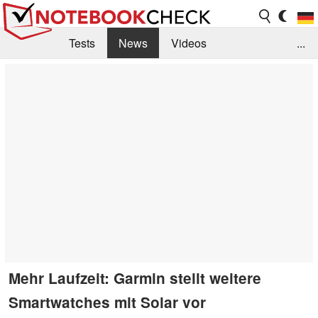
Tests
News
Videos
...
Benchmarks & Tech
Externe Tests
Kaufberatung
Deals
Suche
Jobs
Forum
Mehr Laufzeit: Garmin stellt weitere
Smartwatches mit Solar vor