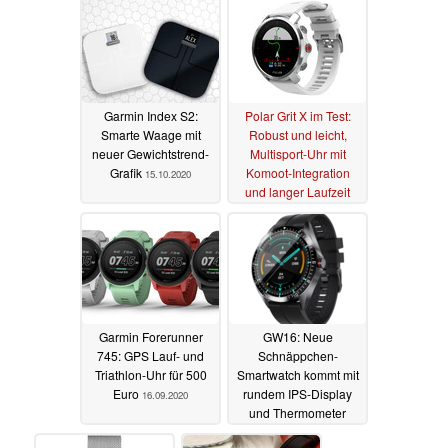
Garmin Index S2:
Polar Grit X im Test:
Smarte Waage mit
Robust und leicht,
neuer Gewichtstrend-
Multisport-Uhr mit
Grafik
Komoot-Integration
15.10.2020
und langer Laufzeit
17.09.2020
Garmin Forerunner
GW16: Neue
745: GPS Lauf- und
Schnäppchen-
Triathlon-Uhr für 500
Smartwatch kommt mit
Euro
rundem IPS-Display
16.09.2020
und Thermometer
23.07.2020