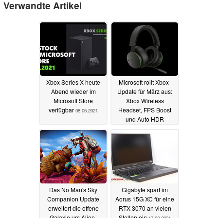
Verwandte Artikel
Xbox Series X heute
Microsoft rollt Xbox-
Abend wieder im
Update für März aus:
Microsoft Store
Xbox Wireless
verfügbar
Headset, FPS Boost
08.06.2021
und Auto HDR
09.03.2021
Das No Man's Sky
Gigabyte spart im
Companion Update
Aorus 15G XC für eine
erweitert die offene
RTX 3070 an vielen
Galaxie um Alien-
Stellen ein
17.02.2021