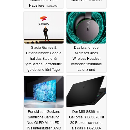
Haustiere
17.02.2021
Stadia Games &
Das brandneue
Entertainment: Google
Microsoft Xbox
hat das Studio für
Wireless Headset
"großartige Fortschritte"
verspricht minimale
gelobt und fünf Tage
Latenz und
später geschlossen
erstklassigen Sound
17.02.2021
16.02.2021
Perfekt zum Zocken:
Der MSI GS66 mit
Sämtliche Samsung
GeForce RTX 3070 ist
Neo QLED Mini-LED-
20 Prozent schneller
TVs unterstützen AMD
als das RTX-2080-