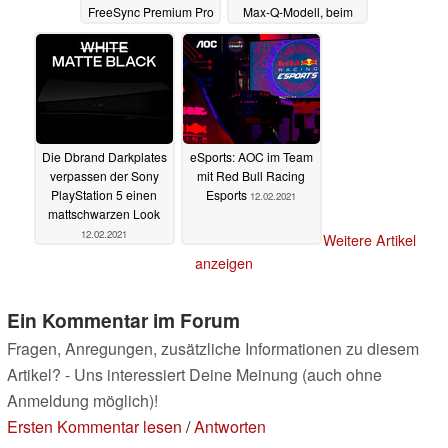
FreeSync Premium Pro
Max-Q-Modell, beim
Preis ist der
15.02.2021
Unterschied aber
gering
14.02.2021
Die Dbrand Darkplates
eSports: AOC im Team
verpassen der Sony
mit Red Bull Racing
PlayStation 5 einen
Esports
12.02.2021
mattschwarzen Look
12.02.2021
Weitere Artikel
anzeigen
Ein Kommentar im Forum
Fragen, Anregungen, zusätzliche Informationen zu diesem
Artikel? - Uns interessiert Deine Meinung (auch ohne
Anmeldung möglich)!
Ersten Kommentar lesen
/
Antworten