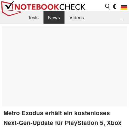
Tests
News
Videos
...
Benchmarks & Tech
Externe Tests
Kaufberatung
Deals
Suche
Jobs
Forum
Metro Exodus erhält ein kostenloses
Next-Gen-Update für PlayStation 5, Xbox