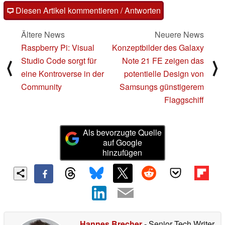
Diesen Artikel kommentieren / Antworten
Ältere News
Neuere News
Raspberry Pi: Visual
Konzeptbilder des Galaxy
Studio Code sorgt für
Note 21 FE zeigen das
⟨
⟩
eine Kontroverse in der
potentielle Design von
Community
Samsungs günstigerem
Flaggschiff
Als bevorzugte Quelle
auf Google
hinzufügen
Hannes Brecher
- Senior Tech Writer