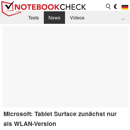
Tests
News
Videos
...
Benchmarks & Tech
Externe Tests
Kaufberatung
Deals
Suche
Jobs
Forum
Microsoft: Tablet Surface zunächst nur
als WLAN-Version