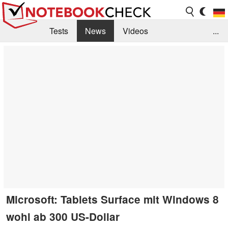
Tests
News
Videos
...
Benchmarks & Tech
Externe Tests
Kaufberatung
Deals
Suche
Jobs
Forum
Microsoft: Tablets Surface mit Windows 8
wohl ab 300 US-Dollar