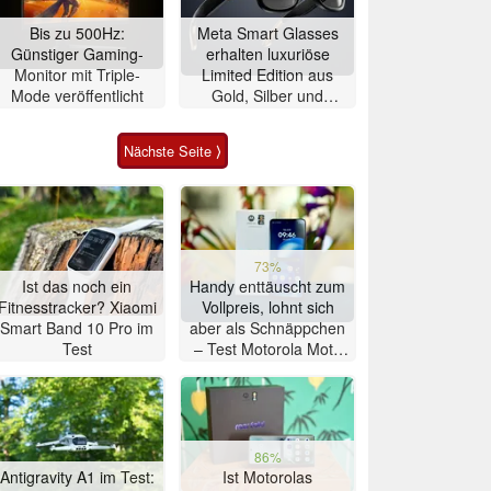
Bis zu 500Hz:
Meta Smart Glasses
Günstiger Gaming-
erhalten luxuriöse
Monitor mit Triple-
Limited Edition aus
Mode veröffentlicht
Gold, Silber und
Alligator-Leder
Nächste Seite ⟩
73%
Ist das noch ein
Handy enttäuscht zum
Fitnesstracker? Xiaomi
Vollpreis, lohnt sich
Smart Band 10 Pro im
aber als Schnäppchen
Test
– Test Motorola Moto
G47 Smartphone
86%
Antigravity A1 im Test:
Ist Motorolas