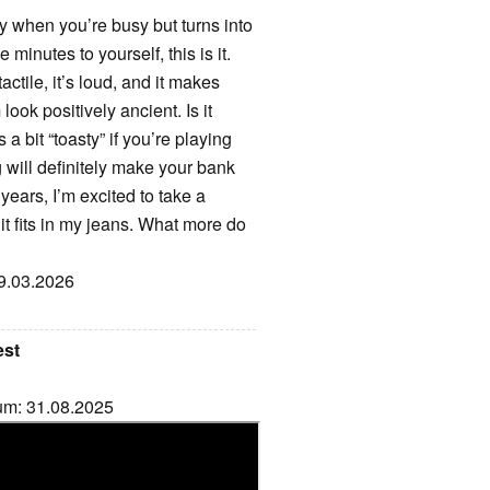
ay when you’re busy but turns into
inutes to yourself, this is it.
actile, it’s loud, and it makes
ook positively ancient. Is it
a bit “toasty” if you’re playing
g will definitely make your bank
 years, I’m excited to take a
d it fits in my jeans. What more do
19.03.2026
est
tum: 31.08.2025