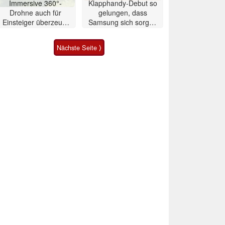
Immersive 360°-
Klapphandy-Debut so
Drohne auch für
gelungen, dass
Einsteiger überzeugt
Samsung sich sorgen
mit Einschränkungen
muss? – Razr Fold
Smartphone im Test
Nächste Seite ⟩