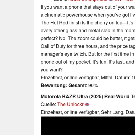
If you want a phone that stays out of your w
a cinematic powerhouse when you’ve got five m
The Hot Red finish is the cherry on top—it’s t
every other glass-and-metal slab in the room l
perfect? No. The zoom could be better, it gets 
Call of Duty for three hours, and the price ta
manager’s eye twitch. But for the first time in
phone out of my pocket. It’s fun, it’s fast, an
you want?
Einzeltest, online verfügbar, Mittel, Datum: 
Bewertung:
Gesamt
: 90%
Motorola RAZR Ultra (2025) Real-World T
Quelle:
The Unlockr
Einzeltest, online verfügbar, Sehr Lang, Da