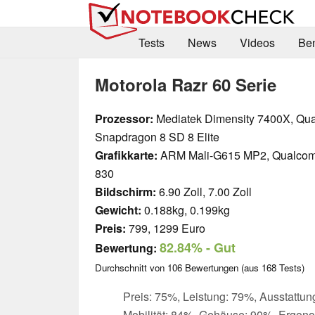
Tests
News
Videos
Be
Motorola Razr 60 Serie
Prozessor:
Mediatek Dimensity 7400X, Q
Snapdragon 8 SD 8 Elite
Grafikkarte:
ARM Mali-G615 MP2, Qualco
830
Bildschirm:
6.90 Zoll, 7.00 Zoll
Gewicht:
0.188kg, 0.199kg
Preis:
799, 1299 Euro
82.84%
- Gut
Bewertung:
Durchschnitt von
106
Bewertungen (aus
168
Tests)
Preis: 75%, Leistung: 79%, Ausstattun
Mobilität: 84%, Gehäuse: 90%, Ergon