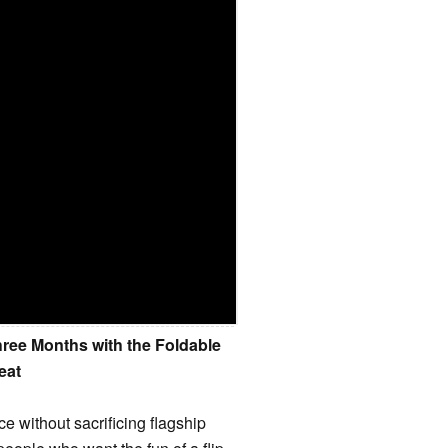
hree Months with the Foldable
eat
e without sacrificing flagship