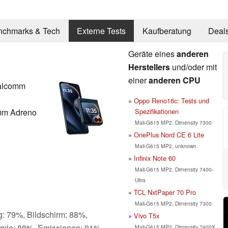
nchmarks & Tech
Externe Tests
Kaufberatung
Deal
Geräte eines
anderen
Herstellers
und/oder mit
einer
anderen CPU
ualcomm
Oppo Reno16c: Tests und
Spezifikationen
mm Adreno
Mali-G615 MP2, Dimensity 7300
OnePlus Nord CE 6 Lite
Mali-G615 MP2, unknown
Infinix Note 60
Mali-G615 MP2, Dimensity 7400-
Ultra
TCL NxtPaper 70 Pro
Mali-G615 MP2, Dimensity 7300
g: 79%, Bildschirm: 88%,
Vivo T5x
omie: 88%, Emissionen: 91%
Mali-G615 MP2, Dimensity 7400X