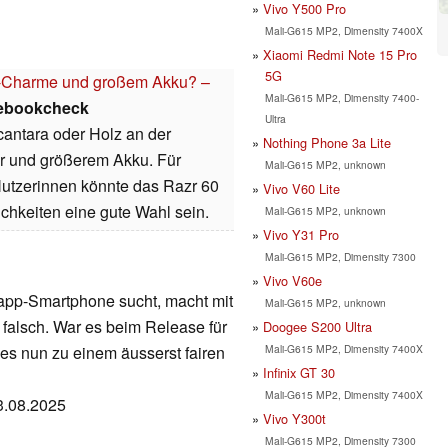
Vivo Y500 Pro
Mali-G615 MP2, Dimensity 7400X
Xiaomi Redmi Note 15 Pro
5G
o-Charme und großem Akku? –
Mali-G615 MP2, Dimensity 7400-
ebookcheck
Ultra
antara oder Holz an der
Nothing Phone 3a Lite
r und größerem Akku. Für
Mali-G615 MP2, unknown
 Nutzerinnen könnte das Razr 60
Vivo V60 Lite
chkeiten eine gute Wahl sein.
Mali-G615 MP2, unknown
Vivo Y31 Pro
Mali-G615 MP2, Dimensity 7300
Vivo V60e
lapp-Smartphone sucht, macht mit
Mali-G615 MP2, unknown
 falsch. War es beim Release für
Doogee S200 Ultra
Mali-G615 MP2, Dimensity 7400X
s nun zu einem äusserst fairen
Infinix GT 30
Mali-G615 MP2, Dimensity 7400X
13.08.2025
Vivo Y300t
Mali-G615 MP2, Dimensity 7300