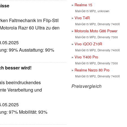
Realme 15
isse
Mali-G615 MP2, unknown
Vivo T4R
ken Faltmechanik im Flip-Stil
Mali-G615 MP2, Dimensity 7400X
Motorola Razr 60 Ultra zu den
Motorola Moto G86 Power
Mali-G615 MP2, Dimensity 7300
28.05.2025
Vivo iQOO Z10R
tung: 99% Ausstattung: 90%
Mali-G615 MP2, Dimensity 7400X
Vivo Y400 Pro
Mali-G615 MP2, Dimensity 7300
h besser wird!
Realme Narzo 80 Pro
Mali-G615 MP2, Dimensity 7400X
 als beeindruckendes
Preisvergleich
nte Verarbeitung und
25.05.2025
ung: 97% Mobilität: 93%