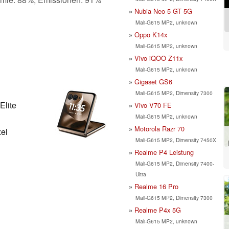
Nubia Neo 5 GT 5G
Mali-G615 MP2, unknown
Oppo K14x
Mali-G615 MP2, unknown
Vivo iQOO Z11x
Mali-G615 MP2, unknown
Gigaset GS6
Mali-G615 MP2, Dimensity 7300
lite
Vivo V70 FE
Mali-G615 MP2, unknown
Motorola Razr 70
xel
Mali-G615 MP2, Dimensity 7450X
Realme P4 Leistung
Mali-G615 MP2, Dimensity 7400-
Ultra
Realme 16 Pro
Mali-G615 MP2, Dimensity 7300
Realme P4x 5G
Mali-G615 MP2, unknown