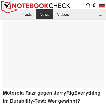
Tests
News
Videos
...
Benchmarks & Tech
Externe Tests
Kaufberatung
Deals
Suche
Jobs
Forum
Motorola Razr gegen JerryRigEverything
im Durability-Test: Wer gewinnt?