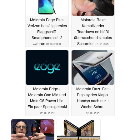
Motorola Edge Plus:
Motorola Razr:
Verizon bestätigt erstes
Komplizierter
Flaggschiff-
Teardown entblößt
Smartphone seit 2
überraschend simples
Jahren
Scharnier
01.03.2020
27.02.2020
Motorola Edge+,
Motorola Razr: Falt-
Motorola One Mid und
Display des Klapp-
Moto G8 Power Lite:
Handys nach nur 1
Ein paar Specs geleakt
Woche Schrott
26.02.2020
18.02.2020