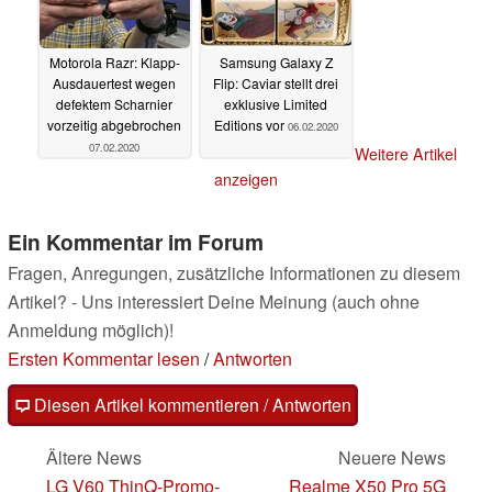
Motorola Razr: Klapp-
Samsung Galaxy Z
Ausdauertest wegen
Flip: Caviar stellt drei
defektem Scharnier
exklusive Limited
vorzeitig abgebrochen
Editions vor
06.02.2020
07.02.2020
Weitere Artikel
anzeigen
Ein Kommentar im Forum
Fragen, Anregungen, zusätzliche Informationen zu diesem
Artikel? - Uns interessiert Deine Meinung (auch ohne
Anmeldung möglich)!
Ersten Kommentar lesen
/
Antworten
Diesen Artikel kommentieren / Antworten
Ältere News
Neuere News
LG V60 ThinQ-Promo-
Realme X50 Pro 5G