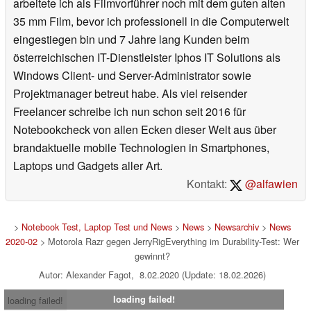
arbeitete ich als Filmvorführer noch mit dem guten alten
35 mm Film, bevor ich professionell in die Computerwelt
eingestiegen bin und 7 Jahre lang Kunden beim
österreichischen IT-Dienstleister Iphos IT Solutions als
Windows Client- und Server-Administrator sowie
Projektmanager betreut habe. Als viel reisender
Freelancer schreibe ich nun schon seit 2016 für
Notebookcheck von allen Ecken dieser Welt aus über
brandaktuelle mobile Technologien in Smartphones,
Laptops und Gadgets aller Art.
Kontakt:
@alfawien
>
Notebook Test, Laptop Test und News
>
News
>
Newsarchiv
>
News
2020-02
> Motorola Razr gegen JerryRigEverything im Durability-Test: Wer
gewinnt?
Autor: Alexander Fagot, 8.02.2020 (Update: 18.02.2026)
loading failed!
loading failed!